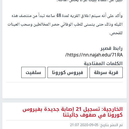
كبيرا من النساء ببيت عزاء يخص العائلة.
وأكد على أنه سيتم اغلاق القريه لمدة 48 ساعه تبدأ من منتصف هذه
الليله وذلك حتى يتسنى للطب الوقائي حصر المخالطين وسحب العينات
للفحص.
رابط قصير
https://nn.najah.edu/71RA/
الكلمات المفتاحية
قرية سرطة
فيروس كورونا
سلفيت
الخارجية: تسجيل 21 إصابة جديدة بفيروس
كورونا في صفوف جاليتنا
تم النشر بتاريخ:
2020-09-05 21:07