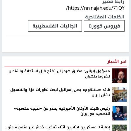
رابط قصير
https://nn.najah.edu/71QY/
الكلمات المفتاحية
فيروس كوورنا
الجاليات الفلسطينية
اخر الأخبار
مسؤول إيراني: مضيق هرمز لن يُفتح قبل استجابة واشنطن
لشروط طهران
قائد «سنتكوم» يصل إسرائيل لبحث تطورات غزة والتنسيق
بشأن إيران
رئيس هيئة الأركان الأميركية يحذر من «نتيجة عكسية»
للتصعيد مع إيران
إصابة 3 عسكريين لبنانيين أثناء تفكيك ذخائر غير منفجرة جنوب