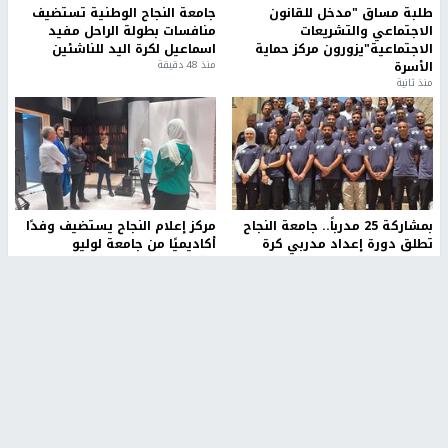
طلبة مساق "مدخل للقانون
جامعة النجاح الوطنية تستضيف
الاجتماعي والتشريعات
منافسات بطولة الراحل مفيد
الاجتماعية"يزورون مركز حماية
اسماعيل لكرة اليد للناشئين
الأسرة
منذ 48 دقيقة
منذ ثانية
بمشاركة 25 مدرباً.. جامعة النجاح
مركز إعلام النجاح يستضيف وفدًا
تطلق دورة إعداد مدربي كرة
أكاديميًا من جامعة لوليو
القدم المستوى (C)
للتكنولوجيا السويدية
منذ 51 دقيقة
منذ 9 دقيقة
تقارير
" قانون درومي".. بين حق الدفاع عن النفس وواقع
الفلسطينيين تحت الاحتلال
منذ 8 ثواني
تقارير
شهداء بينهم أطفال في غزة.. والاحتلال يصعّد