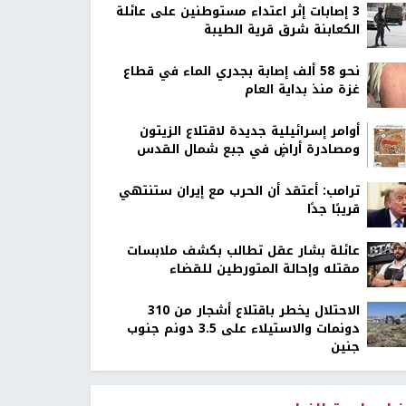
‏3 إصابات إثر اعتداء مستوطنين على عائلة
الكعابنة شرق قرية الطيبة
نحو 58 ألف إصابة بجدري الماء في قطاع
غزة منذ بداية العام
أوامر إسرائيلية جديدة لاقتلاع الزيتون
ومصادرة أراضٍ في جبع شمال القدس
ترامب: أعتقد أن الحرب مع إيران ستنتهي
قريبًا جدًا
عائلة بشار عقل تطالب بكشف ملابسات
مقتله وإحالة المتورطين للقضاء
الاحتلال يخطر باقتلاع أشجار من 310
دونمات والاستيلاء على 3.5 دونم جنوب
جنين