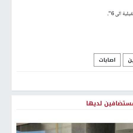
ة الى 6".
ن
اصابات