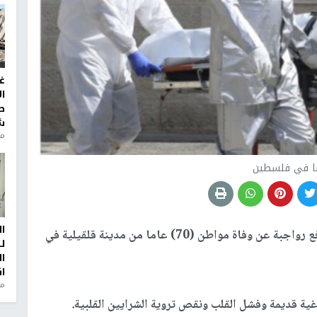
غ
ا
ط
ش
منذ 2
نا في فلسطين
ا
اعلن محافظ قلقيلية رافع رواجبة عن وفاة مواطن (70) عاما من مدينة قلقيلية في
ل
ا
ا
من
ية قديمة وفشل القلب ونقص تروية الشرايين القلبية.