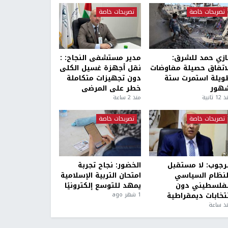
تصريحات خاصة
تصريحات خاصة
ازي حمد للشرق:
مدير مستشفى النجاح: :
لاتفاق حصيلة مفاوضات
نقل أجهزة غسيل الكلى
ويلة استمرت ستة
دون تجهيزات متكاملة
هور
خطر على المرضى
1 ثانية
منذ 2 ساعة
تصريحات خاصة
تصريحات خاصة
لرجوب: لا مستقبل
الخضور: نجاح تجربة
لنظام السياسي
امتحان التربية الإسلامية
لفلسطيني دون
يمهد للتوسع إلكترونيًا
نتخابات ديمقراطية
1 شهر ago
ذ ساعة