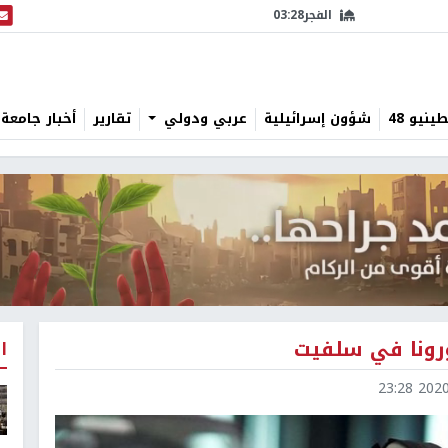
الفجر
03:28
البث
نيو 48
شؤون إسرائيلية
عربي ودولي
تقارير
أخبار جامعة 
ا
2020-0