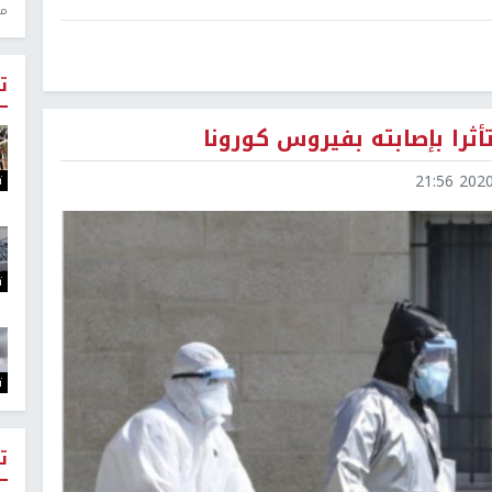
منذ 1
ت
2020-0
ت
ت
ت
ت