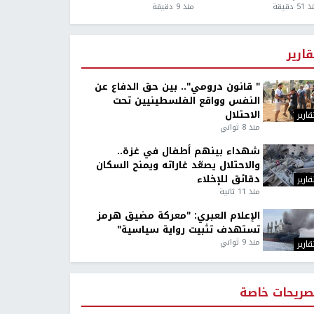
5 دقيقة
منذ 9 دقيقة
قارير
" قانون درومي".. بين حق الدفاع عن
النفس وواقع الفلسطينيين تحت
الاحتلال
قارير
منذ 8 ثواني
شهداء بينهم أطفال في غزة..
والاحتلال يصعّد غاراته ويمنح السكان
دقائق للإخلاء
قارير
منذ 11 ثانية
الإعلام العبري: "معركة مضيق هرمز
تستهدف تثبيت رواية سياسية"
منذ 9 ثواني
قارير
صريحات خاصة