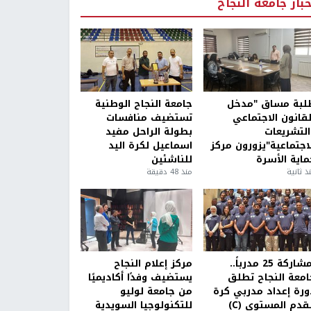
خبار جامعة النجاح
لبة مساق "مدخل
جامعة النجاح الوطنية
لقانون الاجتماعي
تستضيف منافسات
التشريعات
بطولة الراحل مفيد
لاجتماعية"يزورون مركز
اسماعيل لكرة اليد
ماية الأسرة
للناشئين
ذ ثانية
منذ 48 دقيقة
بمشاركة 25 مدرباً..
مركز إعلام النجاح
امعة النجاح تطلق
يستضيف وفدًا أكاديميًا
ورة إعداد مدربي كرة
من جامعة لوليو
قدم المستوى (C)
للتكنولوجيا السويدية