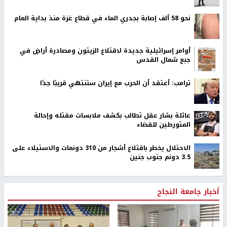
نحو 58 ألف إصابة بجدري الماء في قطاع غزة منذ بداية العام
أوامر إسرائيلية جديدة لاقتلاع الزيتون ومصادرة أراضٍ في
جبع شمال القدس
ترامب: أعتقد أن الحرب مع إيران ستنتهي قريبًا جدًا
عائلة بشار عقل تطالب بكشف ملابسات مقتله وإحالة
المتورطين للقضاء
الاحتلال يخطر باقتلاع أشجار من 310 دونمات والاستيلاء على
3.5 دونم جنوب جنين
أخبار جامعة النجاح