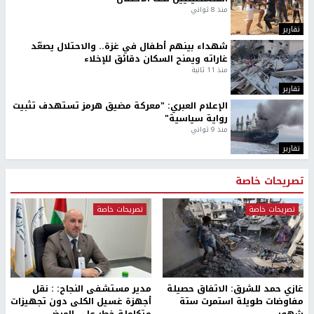
منذ 8 ثواني
تقارير
شهداء بينهم أطفال في غزة.. والاحتلال يصعّد
غاراته ويمنح السكان دقائق للإخلاء
منذ 11 ثانية
تقارير
الإعلام العبري: "معركة مضيق هرمز تستهدف تثبيت
رواية سياسية"
منذ 9 ثواني
تقارير
تصريحات خاصة
تصريحات خاصة
تصريحات خاصة
غازي حمد للشرق: الاتفاق حصيلة
مدير مستشفى النجاح: : نقل
مفاوضات طويلة استمرت ستة
أجهزة غسيل الكلى دون تجهيزات