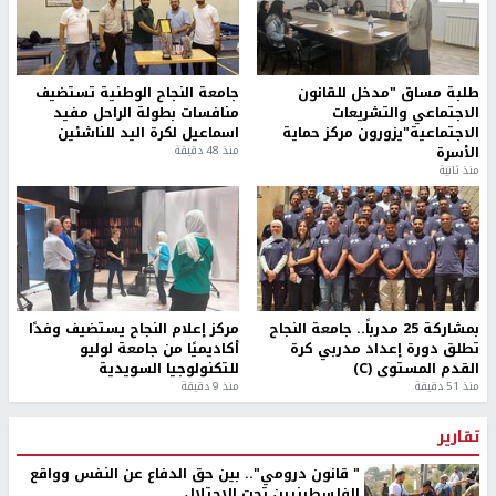
طلبة مساق "مدخل للقانون
جامعة النجاح الوطنية تستضيف
الاجتماعي والتشريعات
منافسات بطولة الراحل مفيد
الاجتماعية"يزورون مركز حماية
اسماعيل لكرة اليد للناشئين
الأسرة
منذ 48 دقيقة
منذ ثانية
بمشاركة 25 مدرباً.. جامعة النجاح
مركز إعلام النجاح يستضيف وفدًا
تطلق دورة إعداد مدربي كرة
أكاديميًا من جامعة لوليو
القدم المستوى (C)
للتكنولوجيا السويدية
منذ 51 دقيقة
منذ 9 دقيقة
تقارير
" قانون درومي".. بين حق الدفاع عن النفس وواقع
الفلسطينيين تحت الاحتلال