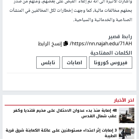
واشارت الاتيرة الى انه تم إلقاء القبض على بعضهم، ومنهم من صدر
بحقهم مخالفات مالية، كما وجهت إخطارات لكل المخالفين في المنشآت
الصناعية والخدماتية والسياحية.
رابط قصير
https://nn.najah.edu/71AH/
إنسخ الرابط
الكلمات المفتاحية
فيروس كورونا
اصابات
نابلس
اخر الأخبار
48 إصابة منذ بدء عدوان الاحتلال على مخيم قلنديا وكفر
عقب شمال القدس
‏3 إصابات إثر اعتداء مستوطنين على عائلة الكعابنة شرق قرية
الطيبة