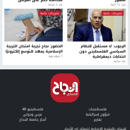
شهور
متكاملة خطر على المرضى
منذ 12 ثانية
منذ 2 ساعة
تصريحات خاصة
تصريحات خاصة
الرجوب: لا مستقبل للنظام
الخضور: نجاح تجربة امتحان التربية
السياسي الفلسطيني دون
الإسلامية يمهد للتوسع إلكترونيًا
انتخابات ديمقراطية
1 شهر ago
منذ ساعة
فلسطينيات
فلسطينيو 48
شؤون إسرائيلية
عربي ودولي
تقارير
أخبار جامعة النجاح
إشترك بالنشرة الإخبارية لتصلك اخر الأخبار