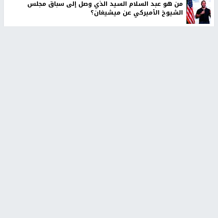
من هو عبد السلام السيد الذي وصل إلى سباق مجلس
الشيوخ الأميركي عن ميشيغان؟
الاحتلال يفرج عن 24 عاملاً من غزة
إيران تعلن الاتفاق مع عُمان على ممر ملاحي آمن في مضيق
هرمز
أخبار جامعة النجاح
جامعة النجاح الوطنية تستضيف
بمشاركة 25 مدرباً.. جامعة النجاح
منافسات بطولة الراحل مفيد
تطلق دورة إعداد مدربي كرة
اسماعيل لكرة اليد للناشئين
القدم المستوى (C)
منذ 48 دقيقة
منذ 51 دقيقة