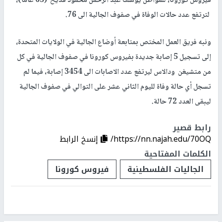
فيروس كورونا، للمواطن يوسف عبد الرحمن محمود قديح (63 عاما)،
لترتفع عدد حالات الوفاة في صفوف الجالية الى 76.
ونبه فريق العمل المختص بمتابعة أوضاع الجالية في الولايات المتحدة،
إلى تسجيل 5 إصابة جديدة بفيروس كورونا في صفوف الجالية في كل
من متشيغن ودالاس ليرتفع عدد الاصابات الى 3454 إصابة، فيما لم
تسجل أي حالة وفاة لليوم الثاني عشر على التوالي في صفوف الجالية
ليبقى العدد 72 حالة.
رابط قصير
https://nn.najah.edu/70OQ/
إنسخ الرابط
الكلمات المفتاحية
الجاليات الفلسطينية
فيروس كورونا