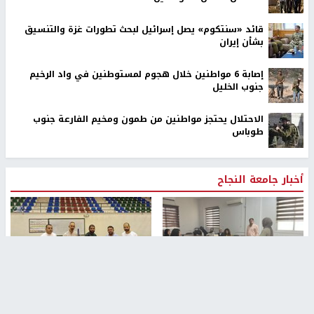
قائد «سنتكوم» يصل إسرائيل لبحث تطورات غزة والتنسيق
بشأن إيران
إصابة 6 مواطنين خلال هجوم لمستوطنين في واد الرخيم
جنوب الخليل
الاحتلال يحتجز مواطنين من طمون ومخيم الفارعة جنوب
طوباس
أخبار جامعة النجاح
طلبة مساق "مدخل للقانون
جامعة النجاح الوطنية تستضيف
الاجتماعي والتشريعات
منافسات بطولة الراحل مفيد
الاجتماعية"يزورون مركز حماية
اسماعيل لكرة اليد للناشئين