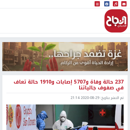
البث المباشر
إذاعة النجاح
237 حالة وفاة و5707 إصابات و1910 حالة تعاف
في صفوف جالياتنا
تم النشر بتاريخ:
2020-08-29 21:14