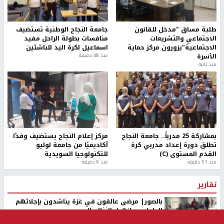
طلبة مساق "مدخل للقانون
جامعة النجاح الوطنية تستضيف
الاجتماعي والتشريعات
منافسات بطولة الراحل مفيد
الاجتماعية"يزورون مركز حماية
اسماعيل لكرة اليد للناشئين
الأسرة
منذ 48 دقيقة
منذ ثانية
بمشاركة 25 مدرباً.. جامعة النجاح
مركز إعلام النجاح يستضيف وفدًا
تطلق دورة إعداد مدربي كرة
أكاديميًا من جامعة لوليو
القدم المستوى (C)
للتكنولوجيا السويدية
منذ 51 دقيقة
منذ 9 دقيقة
تقارير
بالصور| مرضى عالقون في غزة يناشدون بإجلائهم
العاجل مع انهيار النظام الصحي
منذ 3 دقيقة