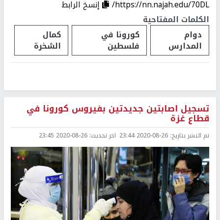
https://nn.najah.edu/70DL/
إنسخ الرابط
الكلمات المفتاحية
دوام
كورونا في
كمال
المدارس
فلسطين
الشخرة
تسجيل اصابتين جديدتين بفيروس كورونا في
قطاع غزة
تم النشر بتاريخ:
2020-08-26 23:44
اخر تحديث:
2020-08-26 23:45