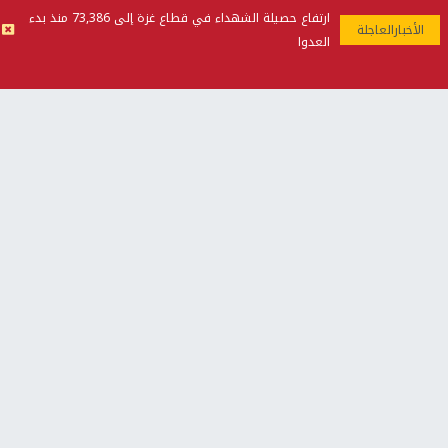
تقارير
ارتفاع حصيلة الشهداء في قطاع غزة إلى 73,386 منذ بدء
" قانون درومي".. بين حق الدفاع عن النفس وواقع
العدوا
الفلسطينيين تحت الاحتلال
منذ 8 ثواني
تقارير
شهداء بينهم أطفال في غزة.. والاحتلال يصعّد
غاراته ويمنح السكان دقائق للإخلاء
منذ 11 ثانية
تقارير
تصريحات خاصة
تصريحات خاصة
تصريحات خاصة
غازي حمد للشرق: الاتفاق حصيلة
مدير مستشفى النجاح: : نقل
مفاوضات طويلة استمرت ستة
أجهزة غسيل الكلى دون تجهيزات
شهور
متكاملة خطر على المرضى
منذ 12 ثانية
منذ 2 ساعة