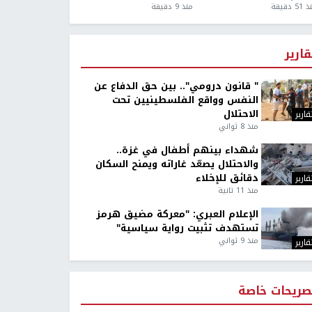
5 دقيقة
منذ 9 دقيقة
قارير
" قانون درومي".. بين حق الدفاع عن
النفس وواقع الفلسطينيين تحت
الاحتلال
قارير
منذ 8 ثواني
شهداء بينهم أطفال في غزة..
والاحتلال يصعّد غاراته ويمنح السكان
دقائق للإخلاء
قارير
منذ 11 ثانية
الإعلام العبري: "معركة مضيق هرمز
تستهدف تثبيت رواية سياسية"
منذ 9 ثواني
قارير
صريحات خاصة