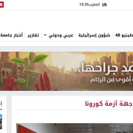
المغرب
18:36
البث
نيو 48
شؤون إسرائيلية
عربي ودولي
تقارير
أخبار جامعة 
جهة أزمة كورونا
ا