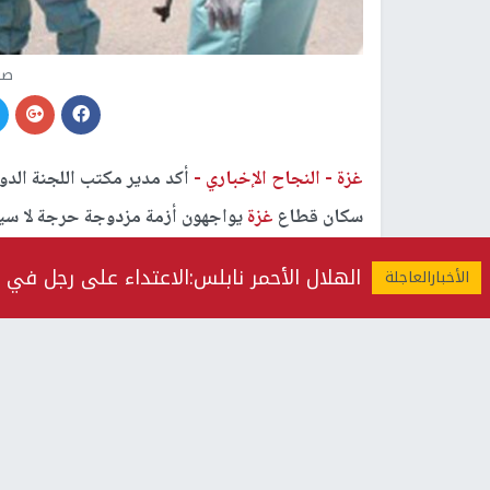
صو
غزة -
النجاح الإخباري -
أكد مدير مكتب اللجنة الدو
سكان قطاع
غزة
يواجهون أزمة مزدوجة حرجة لا سيما
للإجراءات الوقائية التي اتخذت مسبقًا في القطاع.
الهلال الأحمر نابلس:الاعتداء على رجل في 
وقال غارسيا في بيان صحفي اليوم الأربعاء: "إن س
يعيشون الآن ضغوطات ويشعرون بالتوتر".
وأضاف: "تمكّنت
غزة
من منع انتشار الفيروس بين أ
أثبت جدارته على ما يبدو حتى هذا الأسبوع، فقد تغي