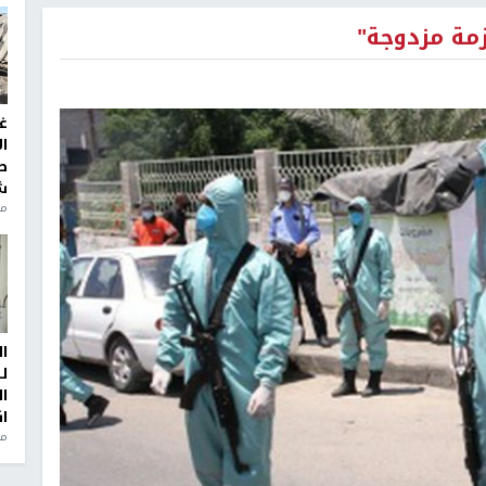
أزمة مزدوجة"
غ
ا
ط
ش
منذ 2
ا
ل
ا
ا
من