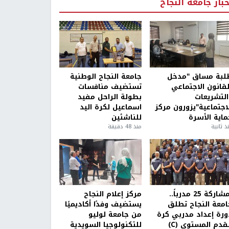
خبار جامعة النجاح
لبة مساق "مدخل
جامعة النجاح الوطنية
لقانون الاجتماعي
تستضيف منافسات
التشريعات
بطولة الراحل مفيد
لاجتماعية"يزورون مركز
اسماعيل لكرة اليد
ماية الأسرة
للناشئين
ذ ثانية
منذ 48 دقيقة
بمشاركة 25 مدرباً..
مركز إعلام النجاح
امعة النجاح تطلق
يستضيف وفدًا أكاديميًا
ورة إعداد مدربي كرة
من جامعة لوليو
قدم المستوى (C)
للتكنولوجيا السويدية