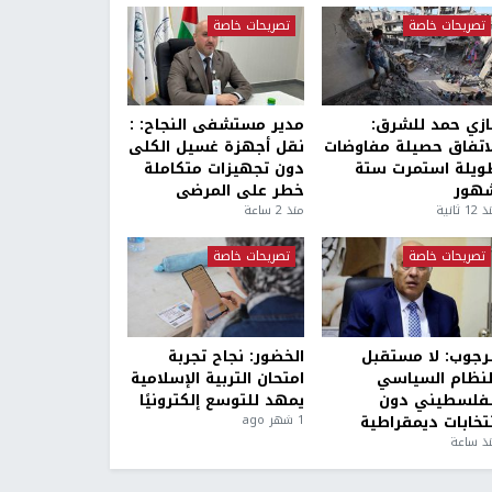
تصريحات خاصة
تصريحات خاصة
ازي حمد للشرق:
مدير مستشفى النجاح: :
لاتفاق حصيلة مفاوضات
نقل أجهزة غسيل الكلى
ويلة استمرت ستة
دون تجهيزات متكاملة
هور
خطر على المرضى
1 ثانية
منذ 2 ساعة
تصريحات خاصة
تصريحات خاصة
لرجوب: لا مستقبل
الخضور: نجاح تجربة
لنظام السياسي
امتحان التربية الإسلامية
لفلسطيني دون
يمهد للتوسع إلكترونيًا
نتخابات ديمقراطية
1 شهر ago
ذ ساعة