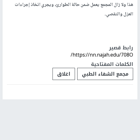
هذا ولا زال المجمع يعمل ضمن حالة الطوارئ، ويجري اتخاذ إجراءات
العزل والتقصي.
رابط قصير
https://nn.najah.edu/708O/
الكلمات المفتاحية
مجمع الشفاء الطبي
اغلاق
اخر الأخبار
48 إصابة منذ بدء عدوان الاحتلال على مخيم قلنديا وكفر
عقب شمال القدس