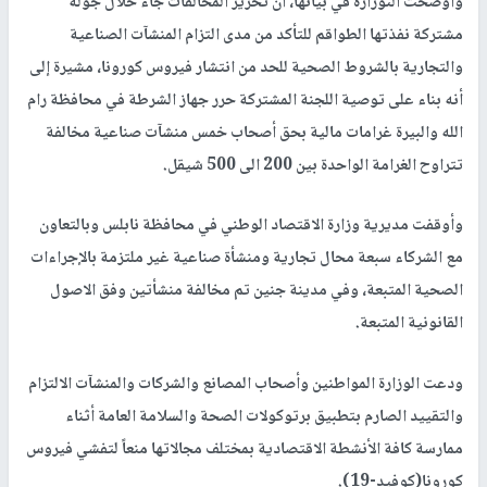
وأوضحت الىوزارة في بيانها، أن تحرير المخالفات جاء خلال جولة
مشتركة نفذتها الطواقم للتأكد من مدى التزام المنشآت الصناعية
والتجارية بالشروط الصحية للحد من انتشار فيروس كورونا، مشيرة إلى
أنه بناء على توصية اللجنة المشتركة حرر جهاز الشرطة في محافظة رام
الله والبيرة غرامات مالية بحق أصحاب خمس منشآت صناعية مخالفة
تتراوح الغرامة الواحدة بين 200 الى 500 شيقل.
وأوقفت مديرية وزارة الاقتصاد الوطني في محافظة نابلس وبالتعاون
مع الشركاء سبعة محال تجارية ومنشأة صناعية غير ملتزمة بالإجراءات
الصحية المتبعة، وفي مدينة جنين تم مخالفة منشأتين وفق الاصول
القانونية المتبعة.
ودعت الوزارة المواطنين وأصحاب المصانع والشركات والمنشآت الالتزام
والتقييد الصارم بتطبيق برتوكولات الصحة والسلامة العامة أثناء
ممارسة كافة الأنشطة الاقتصادية بمختلف مجالاتها منعاً لتفشي فيروس
كورونا(كوفيد-19).