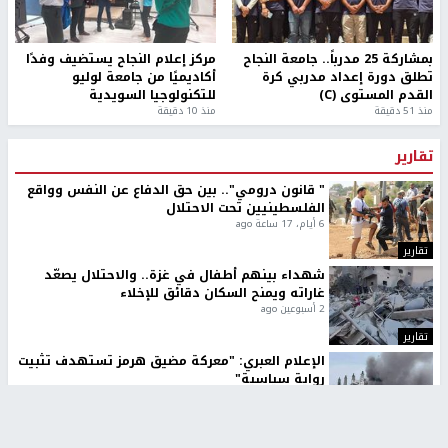
بمشاركة 25 مدرباً.. جامعة النجاح
مركز إعلام النجاح يستضيف وفدًا
تطلق دورة إعداد مدربي كرة
أكاديميًا من جامعة لوليو
القدم المستوى (C)
للتكنولوجيا السويدية
منذ 51 دقيقة
منذ 10 دقيقة
تقارير
" قانون درومي".. بين حق الدفاع عن النفس وواقع
الفلسطينيين تحت الاحتلال
6 أيام، 17 ساعة ago
تقارير
شهداء بينهم أطفال في غزة.. والاحتلال يصعّد
غاراته ويمنح السكان دقائق للإخلاء
2 أسبوعين ago
تقارير
الإعلام العبري: "معركة مضيق هرمز تستهدف تثبيت
رواية سياسية"
2 أسبوعين، 4 أيام ago
تقارير