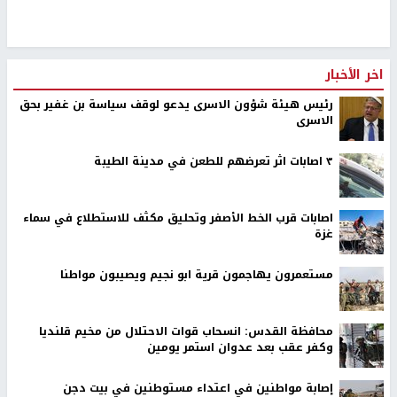
اخر الأخبار
رئيس هيئة شؤون الاسرى يدعو لوقف سياسة بن غفير بحق
الاسرى
٣ اصابات اثر تعرضهم للطعن في مدينة الطيبة
اصابات قرب الخط الأصفر وتحليق مكثف للاستطلاع في سماء
غزة
مستعمرون يهاجمون قرية ابو نجيم ويصيبون مواطنا
محافظة القدس: انسحاب قوات الاحتلال من مخيم قلنديا
وكفر عقب بعد عدوان استمر يومين
إصابة مواطنين في اعتداء مستوطنين في بيت دجن