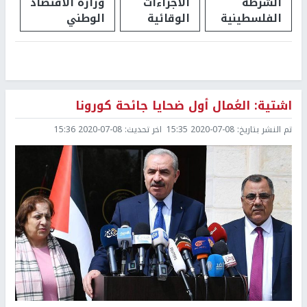
الشرطة
الاجراءات
وزارة الاقتصاد
الفلسطينية
الوقائية
الوطني
اشتية: العُمال أول ضحايا جائحة كورونا
تم النشر بتاريخ:
2020-07-08 15:35
اخر تحديث:
2020-07-08 15:36