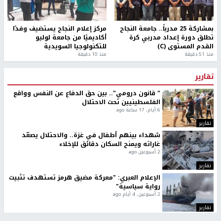
بمشاركة 25 مدرباً.. جامعة النجاح
مركز إعلام النجاح يستضيف وفدًا
تطلق دورة إعداد مدربي كرة
أكاديميًا من جامعة لوليو
القدم المستوى (C)
للتكنولوجيا السويدية
منذ 51 دقيقة
منذ 10 دقيقة
تقارير
" قانون درومي".. بين حق الدفاع عن النفس وواقع
الفلسطينيين تحت الاحتلال
6 أيام، 17 ساعة ago
تقارير
شهداء بينهم أطفال في غزة.. والاحتلال يصعّد
غاراته ويمنح السكان دقائق للإخلاء
2 أسبوعين ago
تقارير
الإعلام العبري: "معركة مضيق هرمز تستهدف تثبيت
رواية سياسية"
2 أسبوعين، 4 أيام ago
تقارير