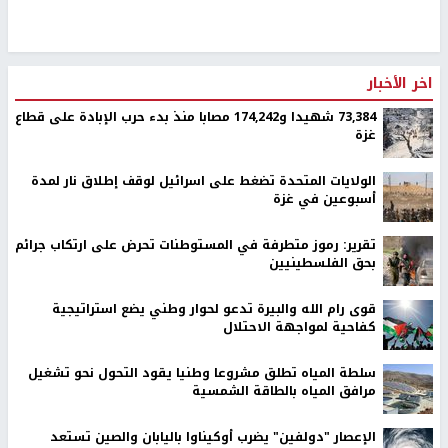
اخر الأخبار
73,384 شهيدا و174,242 مصابا منذ بدء حرب الإبادة على قطاع
غزة
الولايات المتحدة تضغط على اسرائيل لوقف إطلاق نار لمدة
أسبوعين في غزة
تقرير: رموز متطرفة في المستوطنات تحرض على ارتكاب جرائم
بحق الفلسطينيين
قوى رام الله والبيرة تدعو لحوار وطني يضع استراتيجية
كفاحية لمواجهة الاحتلال
سلطة المياه تطلق مشروعا وطنيا يقود التحول نحو تشغيل
مرافق المياه بالطاقة الشمسية
الإعصار "دولفين" يضرب أوكيناوا باليابان والصين تستعد