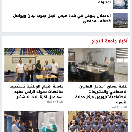
لوصوله
الاحتلال يتوغل في بلدة ميس الجبل جنوب لبنان ويواصل
قصفه المدفعي
أخبار جامعة النجاح
طلبة مساق "مدخل للقانون
جامعة النجاح الوطنية تستضيف
الاجتماعي والتشريعات
منافسات بطولة الراحل مفيد
الاجتماعية"يزورون مركز حماية
اسماعيل لكرة اليد للناشئين
الأسرة
منذ 48 دقيقة
منذ 5 ثواني