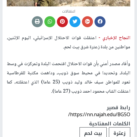
اعتقالات
النجاح الإخباري -
اعتقلت قوات الاحتلال الإسرائيلي، اليوم الإثنين،
مواطنين من بلدة زعترة شرق بيت لحم.
وأفاد مصدر أمني بأن قوات الاحتلال اقتحمت البلدة وتمركزت في وسط
البلدة، وتحديدا في محيط سوق ذويب، وداهمت مكتبة للقرطاسية
تعود للمواطن سيف خالد وليد ذويب (25 عاما) الذي اعتقلته، كما
اعتقلت الشاب محمود احمد ذويب (27 عاما).
رابط قصير
https://nn.najah.edu/BG5O/
الكلمات المفتاحية
زعترة
بيت لحم