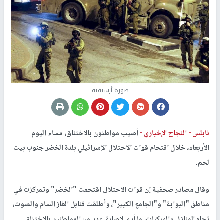
صورة أرشيفية
نابلس -
النجاح الإخباري -
أصيب مواطنون بالاختناق، مساء اليوم
الأربعاء، خلال اقتحام قوات الاحتلال الإسرائيلي بلدة الخضر جنوب بيت
لحم.
وقال مصادر صحفية إن قوات الاحتلال اقتحمت "الخضر" وتمركزت في
مناطق "البوابة" و"الجامع الكبير"، وأطلقت قنابل الغاز السام والصوت،
تجاه المنازل والمركبات، ما أدى لإصابة عدد من المواطنين بالاختناق.