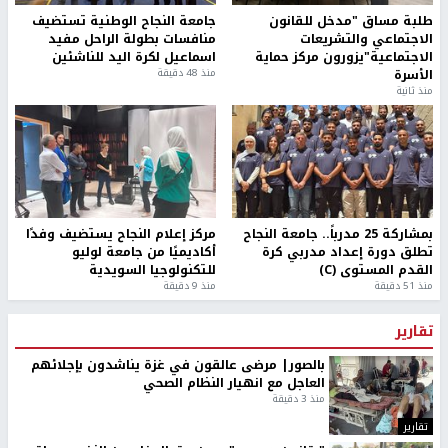
طلبة مساق "مدخل للقانون
جامعة النجاح الوطنية تستضيف
الاجتماعي والتشريعات
منافسات بطولة الراحل مفيد
الاجتماعية"يزورون مركز حماية
اسماعيل لكرة اليد للناشئين
الأسرة
منذ 48 دقيقة
منذ ثانية
بمشاركة 25 مدرباً.. جامعة النجاح
مركز إعلام النجاح يستضيف وفدًا
تطلق دورة إعداد مدربي كرة
أكاديميًا من جامعة لوليو
القدم المستوى (C)
للتكنولوجيا السويدية
منذ 51 دقيقة
منذ 9 دقيقة
تقارير
بالصور| مرضى عالقون في غزة يناشدون بإجلائهم
العاجل مع انهيار النظام الصحي
منذ 3 دقيقة
تقارير