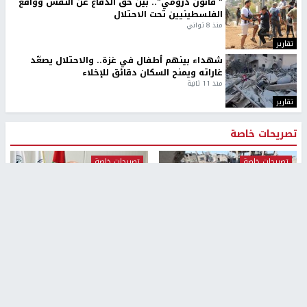
" قانون درومي".. بين حق الدفاع عن النفس وواقع
الفلسطينيين تحت الاحتلال
منذ 8 ثواني
تقارير
شهداء بينهم أطفال في غزة.. والاحتلال يصعّد
غاراته ويمنح السكان دقائق للإخلاء
منذ 11 ثانية
تقارير
تصريحات خاصة
تصريحات خاصة
تصريحات خاصة
غازي حمد للشرق: الاتفاق حصيلة
مدير مستشفى النجاح: : نقل
مفاوضات طويلة استمرت ستة
أجهزة غسيل الكلى دون تجهيزات
شهور
متكاملة خطر على المرضى
منذ 12 ثانية
منذ 2 ساعة
تصريحات خاصة
تصريحات خاصة