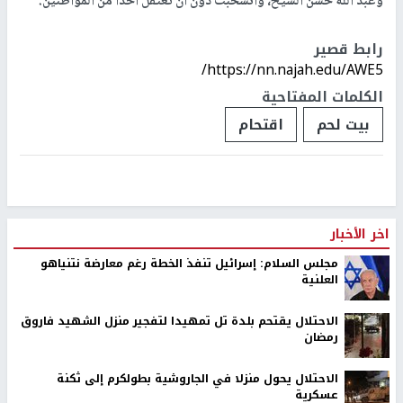
وعبد الله حسن الشيخ، وانسحبت دون أن تعتقل أحدا من المواطنين.
رابط قصير
https://nn.najah.edu/AWE5/
الكلمات المفتاحية
بيت لحم
اقتحام
اخر الأخبار
مجلس السلام: إسرائيل تنفذ الخطة رغم معارضة نتنياهو
العلنية
الاحتلال يقتحم بلدة تل تمهيدا لتفجير منزل الشهيد فاروق
رمضان
الاحتلال يحول منزلا في الجاروشية بطولكرم إلى ثكنة
عسكرية