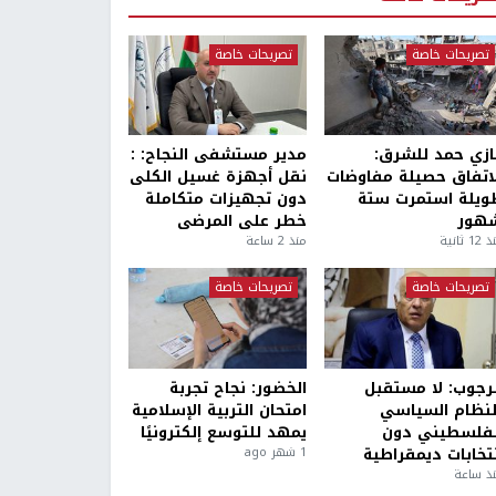
تصريحات خاصة
تصريحات خاصة
ازي حمد للشرق:
مدير مستشفى النجاح: :
لاتفاق حصيلة مفاوضات
نقل أجهزة غسيل الكلى
ويلة استمرت ستة
دون تجهيزات متكاملة
هور
خطر على المرضى
1 ثانية
منذ 2 ساعة
تصريحات خاصة
تصريحات خاصة
لرجوب: لا مستقبل
الخضور: نجاح تجربة
لنظام السياسي
امتحان التربية الإسلامية
لفلسطيني دون
يمهد للتوسع إلكترونيًا
نتخابات ديمقراطية
1 شهر ago
ذ ساعة