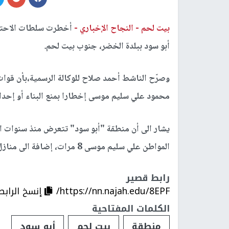
بيت لحم -
النجاح الإخباري -
أخطرت سلطات الاحتلال
أبو سود ببلدة الخضر، جنوب بيت لحم.
وصرّح الناشط أحمد صلاح للوكالة الرسمية،بأن قوا
محمود علي سليم موسى إخطارا بمنع البناء أو إحداث أي ت
يشار الى أن منطقة "أبو سود" تتعرض منذ سنوات الى
المواطن علي سليم موسى 8 مرات، إضافة الى منازل أخرى.
رابط قصير
https://nn.najah.edu/8EPF/
إنسخ الرابط
الكلمات المفتاحية
منطقة
بيت لحم
أبو سود