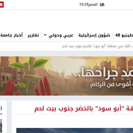
العصر
15:25
البث
نيو 48
شؤون إسرائيلية
عربي ودولي
تقارير
أخبار جامعة 
 البناء في منطقة "أبو سود" بالخضر جنوب بيت لحم
قة "أبو سود" بالخضر جنوب بيت لحم
ا