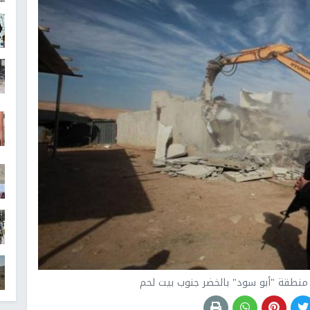
 منطقة "أبو سود" بالخضر جنوب بيت لحم