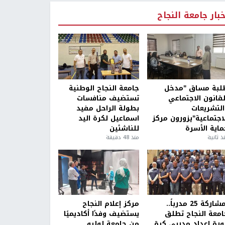
خبار جامعة النجاح
لبة مساق "مدخل
جامعة النجاح الوطنية
لقانون الاجتماعي
تستضيف منافسات
التشريعات
بطولة الراحل مفيد
لاجتماعية"يزورون مركز
اسماعيل لكرة اليد
ماية الأسرة
للناشئين
ذ ثانية
منذ 48 دقيقة
بمشاركة 25 مدرباً..
مركز إعلام النجاح
امعة النجاح تطلق
يستضيف وفدًا أكاديميًا
ورة إعداد مدربي كرة
من جامعة لوليو