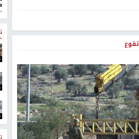
ال
منذ 1
ت
تقوع
ت
ت
ت
ت