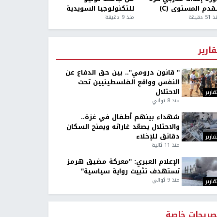
قدم المستوى (C)
للتكنولوجيا السويدية
5 دقيقة
منذ 9 دقيقة
قارير
" قانون درومي".. بين حق الدفاع عن
النفس وواقع الفلسطينيين تحت
الاحتلال
قارير
منذ 8 ثواني
شهداء بينهم أطفال في غزة..
والاحتلال يصعّد غاراته ويمنح السكان
دقائق للإخلاء
قارير
منذ 11 ثانية
الإعلام العبري: "معركة مضيق هرمز
تستهدف تثبيت رواية سياسية"
منذ 9 ثواني
قارير
صريحات خاصة