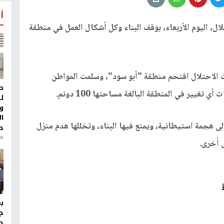
أ
، اليوم الأربعاء، بوقف البناء وكل أشكال العمل في منطقة
ت الاحتلال اقتحم منطقة "أبو سود"، وسلمت المواطن
ط
غيير في المنطقة البالغة مساحتها 100 دونم.
ل
و
ا
 هجمة استيطانية، ويمنع فيها البناء، وتخللها هدم منزل
ح
من
ج
د