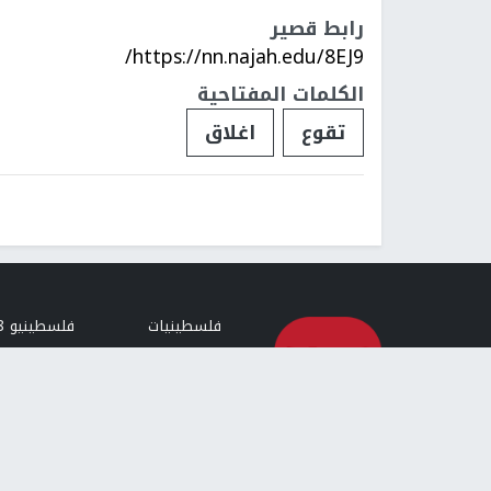
رابط قصير
https://nn.najah.edu/8EJ9/
الكلمات المفتاحية
تقوع
اغلاق
فلسطينيات
فلسطينيو 48
تقارير
أخبار جامعة 