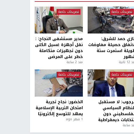
تصريحات خاصة
تصريحات خاصة
ازي حمد للشرق:
مدير مستشفى النجاح: :
لاتفاق حصيلة مفاوضات
نقل أجهزة غسيل الكلى
ويلة استمرت ستة
دون تجهيزات متكاملة
هور
خطر على المرضى
1 ثانية
منذ 2 ساعة
تصريحات خاصة
تصريحات خاصة
لرجوب: لا مستقبل
الخضور: نجاح تجربة
لنظام السياسي
امتحان التربية الإسلامية
لفلسطيني دون
يمهد للتوسع إلكترونيًا
نتخابات ديمقراطية
1 شهر ago
ذ ساعة