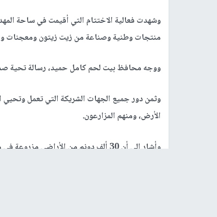
وشهدت فعالية الاختتام التي أقيمت في ساحة المه
منتجات وطنية وصناعة من زيت زيتون ومعجنات و
ووجه محافظ بيت لحم كامل حميد، رسالة تحية صمو
وثمن دور جميع الجهات الشريكة التي تعمل وتحيي ا
الأرض، ومنهم المزارعون.
وأشار الى أن 30 ألف دونم من الأراضي م
الزيتون، وأن وزارة الزراعة ستوفر الأشتال اللازمة لذ
من ناحيته، أكد نائب رئيس بلدية بيت لحم حنا حناني
يمجد الأرض والمزارع الفلسطيني.