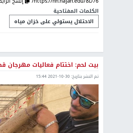
https://nn.najah.edu/8D76/
إنسخ الرابط
الكلمات المفتاحية
الاحتلال يستولي على خزان مياه
بيت لحم: اختتام فعاليات مهرجان ق
تم النشر بتاريخ:
2021-10-30 15:44