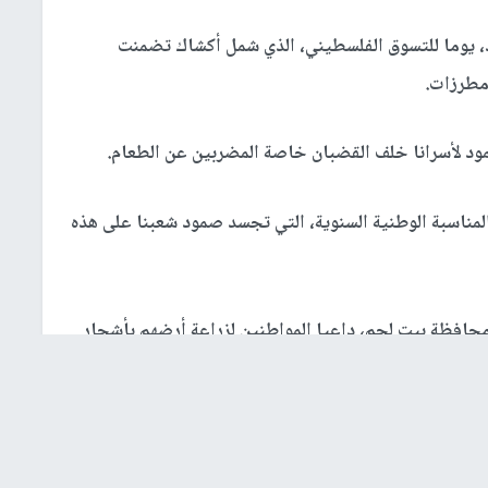
د، يوما للتسوق الفلسطيني، الذي شمل أكشاك تضمنت
مطرزات.
د لأسرانا خلف القضبان خاصة المضربين عن الطعام.
لمناسبة الوطنية السنوية، التي تجسد صمود شعبنا على هذه
زروعة في محافظة بيت لحم، داعيا المواطنين لزراعة أرضهم بأشجار
لك.
ا، أهمية هذا المهرجان السنوي الذي أصبح تقليدا سنويا