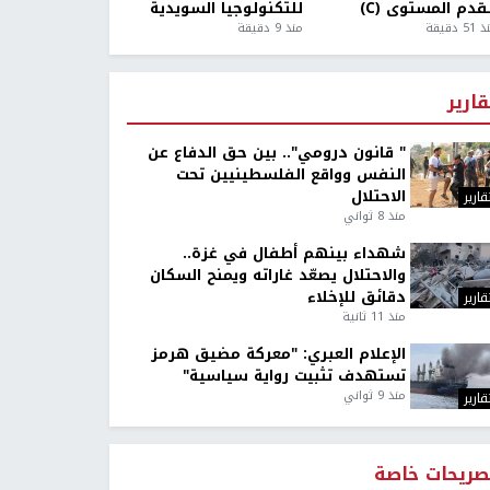
قدم المستوى (C)
للتكنولوجيا السويدية
5 دقيقة
منذ 9 دقيقة
قارير
" قانون درومي".. بين حق الدفاع عن
النفس وواقع الفلسطينيين تحت
الاحتلال
قارير
منذ 8 ثواني
شهداء بينهم أطفال في غزة..
والاحتلال يصعّد غاراته ويمنح السكان
دقائق للإخلاء
قارير
منذ 11 ثانية
الإعلام العبري: "معركة مضيق هرمز
تستهدف تثبيت رواية سياسية"
منذ 9 ثواني
قارير
صريحات خاصة