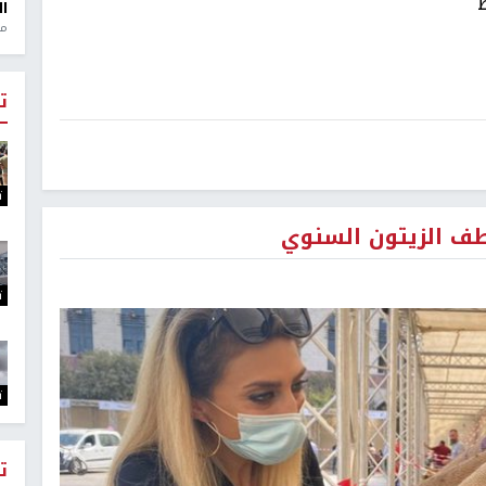
ال
منذ 1
ت
ت
طف الزيتون السنوي
ت
ت
ت