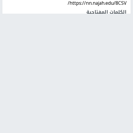
https://nn.najah.edu/8CSV/
الكلمات المفتاحية
المزارعين
قرية ارطاس
سلطات الاحتلال
اخر الأخبار
توغل شرقي دير البلح واصابات بخان يونس وبيت لاهيا
الولايات المتحدة تضغط على اسرائيل لوقف إطلاق نار لمدة
أسبوعين في غزة
الاحتلال ينصب حاجزا عسكريا في نعلين غرب رام الله
وزير الخزانة الأمريكي: قد نشهد اتفاقاً قريباً لإعادة فتح
مضيق هرمز