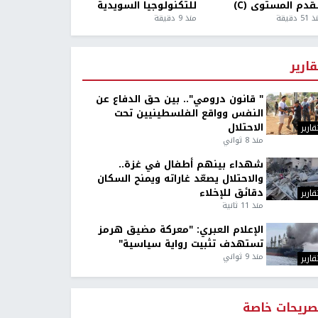
قدم المستوى (C)
للتكنولوجيا السويدية
5 دقيقة
منذ 9 دقيقة
قارير
" قانون درومي".. بين حق الدفاع عن
النفس وواقع الفلسطينيين تحت
الاحتلال
قارير
منذ 8 ثواني
شهداء بينهم أطفال في غزة..
والاحتلال يصعّد غاراته ويمنح السكان
دقائق للإخلاء
قارير
منذ 11 ثانية
الإعلام العبري: "معركة مضيق هرمز
تستهدف تثبيت رواية سياسية"
منذ 9 ثواني
قارير
صريحات خاصة