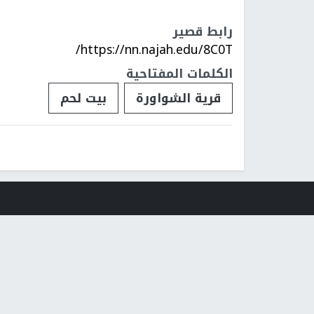
رابط قصير
https://nn.najah.edu/8C0T/
الكلمات المفتاحية
قرية الشواورة
بيت لحم
فلسطينيات
فلسطينيو 48
تقارير
أخبار جامعة 