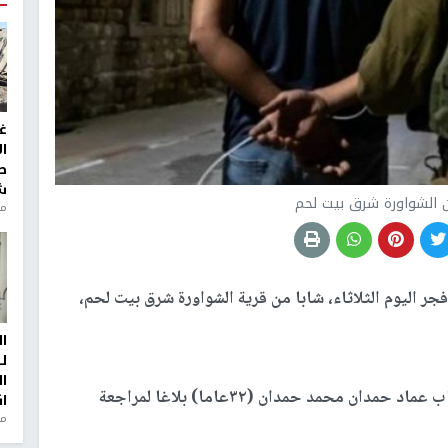
غ
ا
ط
ش
 الشواورة شرق بيت لحم
منذ 2
جر اليوم الثلاثاء، شابا من قرية الشواورة شرق بيت لحم،
ا
ل
ا
وأفادت مصادر أمنية بأن قوات الاحتلال سلمت الشاب عماد حمدان محمد حمدان (٣٢عاما) بلاغا لمراجعة
ا
من