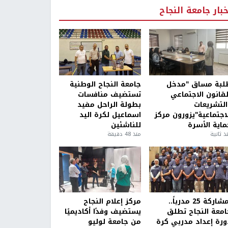
خبار جامعة النجاح
لبة مساق "مدخل
جامعة النجاح الوطنية
لقانون الاجتماعي
تستضيف منافسات
التشريعات
بطولة الراحل مفيد
لاجتماعية"يزورون مركز
اسماعيل لكرة اليد
ماية الأسرة
للناشئين
ذ ثانية
منذ 48 دقيقة
بمشاركة 25 مدرباً..
مركز إعلام النجاح
امعة النجاح تطلق
يستضيف وفدًا أكاديميًا
ورة إعداد مدربي كرة
من جامعة لوليو