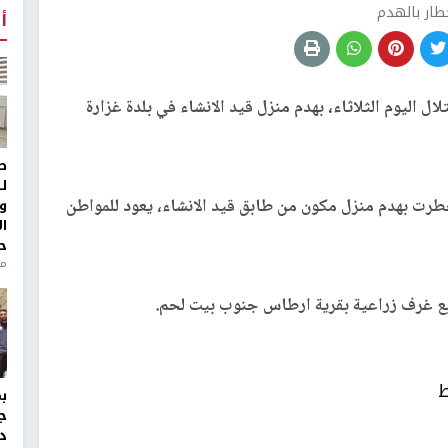
طار بالهدم
أ
اليوم الثلاثاء، بهدم منزل قيد الانشاء في بلدة غزارة
ط
ل
طرت بهدم منزل مكون من طابق قيد الانشاء، يعود للمواطن
و
ا
ح
من
أربع غرف زراعية بقرية ارطاس جنوب بيت لحم.
ط
ج
د