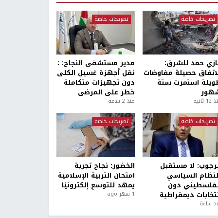
تصريحات خاصة
تصريحات خاصة
ازي حمد للشرق:
مدير مستشفى النجاح: :
لاتفاق حصيلة مفاوضات
نقل أجهزة غسيل الكلى
ويلة استمرت ستة
دون تجهيزات متكاملة
هور
خطر على المرضى
1 ثانية
منذ 2 ساعة
تصريحات خاصة
تصريحات خاصة
لرجوب: لا مستقبل
الخضور: نجاح تجربة
لنظام السياسي
امتحان التربية الإسلامية
لفلسطيني دون
يمهد للتوسع إلكترونيًا
نتخابات ديمقراطية
1 شهر ago
ذ ساعة