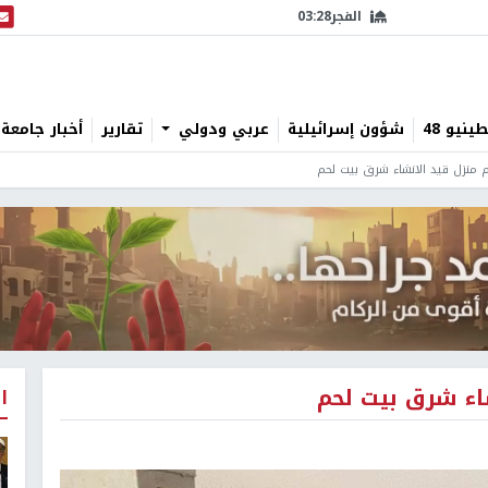
الفجر
03:28
البث
نيو 48
شؤون إسرائيلية
عربي ودولي
تقارير
أخبار جامعة 
م منزل قيد الانشاء شرق بيت لحم
شاء شرق بيت لحم
ا