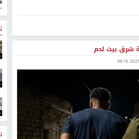
ال
منذ 1
ت
ة شرق بيت لحم
ت
2021-1
ت
ت
ت