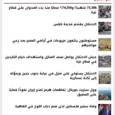
73,386 شهيدًا و174,250 مصابًا منذ بدء العدوان على قطاع
غزة
الاحتلال يقتحم مدينة نابلس
مستوطنون يتلفون مزروعات في أراضي المغير بعد رعي
مواشيهم
جيش الاحتلال يواصل نسف المنازل واستهداف خيام النازحين
في قطاع غزة
الاحتلال يستولي على منزل في عرابة جنوب جنين ويحوّله
إلى ثكنة عسكرية
وول ستريت جورنال: تفاهمات هرمز تمنح إيران نفوذًا فعليًا
على المضيق
وفاة سفير فلسطين لدى مصر دياب اللوح في القاهرة