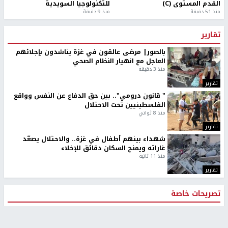
القدم المستوى (C)
للتكنولوجيا السويدية
منذ 51 دقيقة
منذ 9 دقيقة
تقارير
بالصور| مرضى عالقون في غزة يناشدون بإجلائهم
العاجل مع انهيار النظام الصحي
منذ 3 دقيقة
تقارير
" قانون درومي".. بين حق الدفاع عن النفس وواقع
الفلسطينيين تحت الاحتلال
منذ 8 ثواني
تقارير
شهداء بينهم أطفال في غزة.. والاحتلال يصعّد
غاراته ويمنح السكان دقائق للإخلاء
منذ 11 ثانية
تقارير
تصريحات خاصة
تصريحات خاصة
تصريحات خاصة