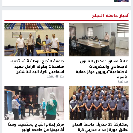
أخبار جامعة النجاح
طلبة مساق "مدخل للقانون
جامعة النجاح الوطنية تستضيف
الاجتماعي والتشريعات
منافسات بطولة الراحل مفيد
الاجتماعية"يزورون مركز حماية
اسماعيل لكرة اليد للناشئين
الأسرة
منذ 48 دقيقة
منذ ثانية
بمشاركة 25 مدرباً.. جامعة النجاح
مركز إعلام النجاح يستضيف وفدًا
تطلق دورة إعداد مدربي كرة
أكاديميًا من جامعة لوليو