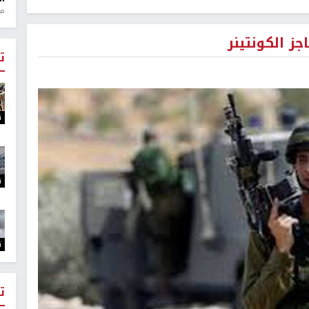
منذ 1
ز الكونتينر
ت
ت
ت
ت
ت