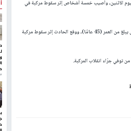
أ
وم الاثنين، وأصيب خمسة أشخاص إثر سقوط مركبة في
وقالت الشرطة في بيان مقتضب إن المواطن المتوفى يبلغ من العمر (45 عامًا)، ووقع الحادث إثر سقوط مركبة
ط
ل
و
 توفي جرّاء انقلاب المركبة.
ا
ح
من
ج
د
ال