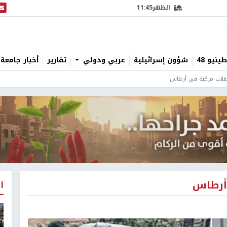
الظهر
11:45
البث
نيو 48
شؤون إسرائيلية
عربي ودولي
تقارير
أخبار جامعة 
نقلاب مركبة في أرطاس
 أرطاس
ا