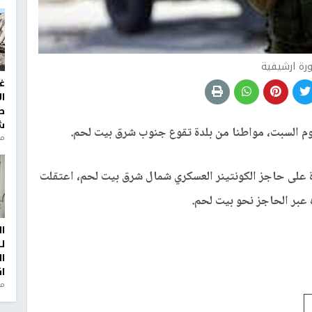
رة ارشيفية
غ
ا
ط
ش
وم السبت، مواطنا من بلدة تقوع جنوب شرق بيت لحم.
منذ 2
ة على حاجز الكونتينر العسكري شمال شرق بيت لحم، اعتقلت
ا
ل
ا
ا
من