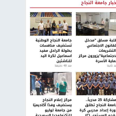
خبار جامعة النجاح
لبة مساق "مدخل
جامعة النجاح الوطنية
لقانون الاجتماعي
تستضيف منافسات
التشريعات
بطولة الراحل مفيد
لاجتماعية"يزورون مركز
اسماعيل لكرة اليد
ماية الأسرة
للناشئين
ذ ثانية
منذ 48 دقيقة
بمشاركة 25 مدرباً..
مركز إعلام النجاح
امعة النجاح تطلق
يستضيف وفدًا أكاديميًا
ورة إعداد مدربي كرة
من جامعة لوليو
قدم المستوى (C)
للتكنولوجيا السويدية