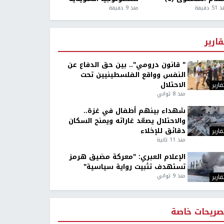
5 دقيقة
منذ 9 دقيقة
قارير
" قانون درومي".. بين حق الدفاع عن
النفس وواقع الفلسطينيين تحت
الاحتلال
قارير
منذ 8 ثواني
شهداء بينهم أطفال في غزة..
والاحتلال يصعّد غاراته ويمنح السكان
دقائق للإخلاء
قارير
منذ 11 ثانية
الإعلام العبري: "معركة مضيق هرمز
تستهدف تثبيت رواية سياسية"
منذ 9 ثواني
قارير
صريحات خاصة