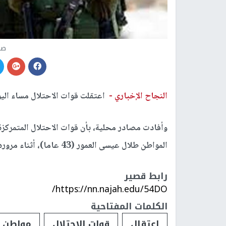
صو
النجاح الإخباري -
اعتقلت قوات الاحتلال مساء الي
وأفادت مصادر محلية، بأن قوات الاحتلال المتمركز
المواطن طلال عيسى العمور (43 عاما)، أثناء مروره عبر الحاجز نحو بيت لحم.
رابط قصير
https://nn.najah.edu/54DO/
الكلمات المفتاحية
اعتقال
قوات الاحتلال
مواطن