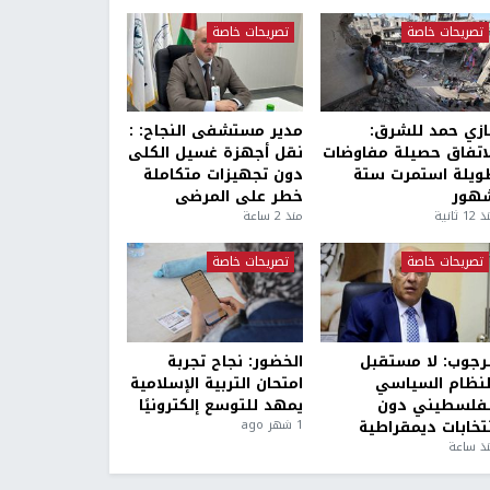
تصريحات خاصة
تصريحات خاصة
ازي حمد للشرق:
مدير مستشفى النجاح: :
لاتفاق حصيلة مفاوضات
نقل أجهزة غسيل الكلى
ويلة استمرت ستة
دون تجهيزات متكاملة
هور
خطر على المرضى
1 ثانية
منذ 2 ساعة
تصريحات خاصة
تصريحات خاصة
لرجوب: لا مستقبل
الخضور: نجاح تجربة
لنظام السياسي
امتحان التربية الإسلامية
لفلسطيني دون
يمهد للتوسع إلكترونيًا
نتخابات ديمقراطية
1 شهر ago
ذ ساعة