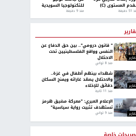
قدم المستوى (C)
للتكنولوجيا السويدية
5 دقيقة
منذ 9 دقيقة
قارير
" قانون درومي".. بين حق الدفاع عن
النفس وواقع الفلسطينيين تحت
الاحتلال
قارير
منذ 8 ثواني
شهداء بينهم أطفال في غزة..
والاحتلال يصعّد غاراته ويمنح السكان
دقائق للإخلاء
قارير
منذ 11 ثانية
الإعلام العبري: "معركة مضيق هرمز
تستهدف تثبيت رواية سياسية"
منذ 9 ثواني
قارير
صريحات خاصة