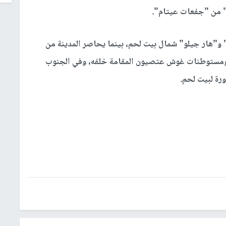
" من "جفعات عيتام".
و"هار جيلو" شمال بيت لحم، بينما يحاصر المدينة من
ة الغربية، ومستوطنات غوش عتصيون المقامة خلفه، وفي الجنوب
رة لبيت لحم.