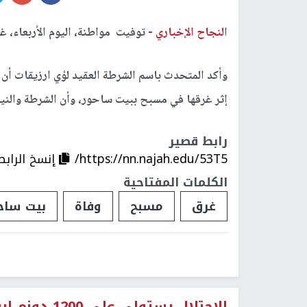
النجاح الإخباري -
توفيت مواطنة، اليوم الأربعاء، 
إثر غرقها في مسبح ببيت ساحور، وأن الشرطة والنياب
رابط قصير
https://nn.najah.edu/53T5/
إنسخ الرابط
الكلمات المفتاحية
غرق
مسبح
وفاة
بيت ساح
الاحتلال يستولي على 1200 دونم لبناء حي استيطاني جديد