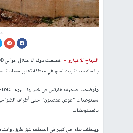
صو
النجاح الإخباري -
باتجاه مدينة بيت لحم، في منطقة تعتبر حساسة سي
وأوضحت صحيفة هآرتس في خبر لها، اليوم الثلاثاء، 
مستوطنات "غوش عتصيون" حتى أطراف الضواحي الج
بالمستوطنات.
ويتطلب بناء حي كبير في المنطقة شق طرق، وإنشاء ب