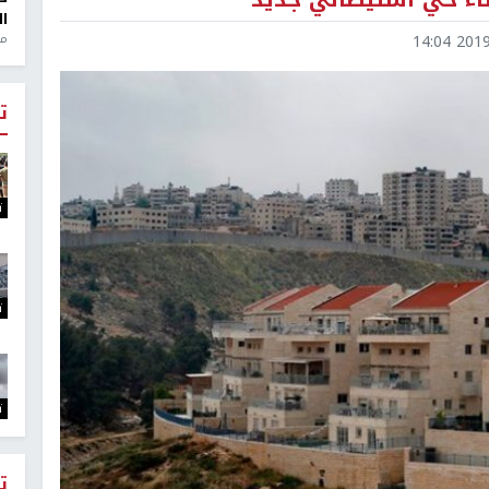
ال
2019-0
منذ 1
ت
ت
ت
ت
ت