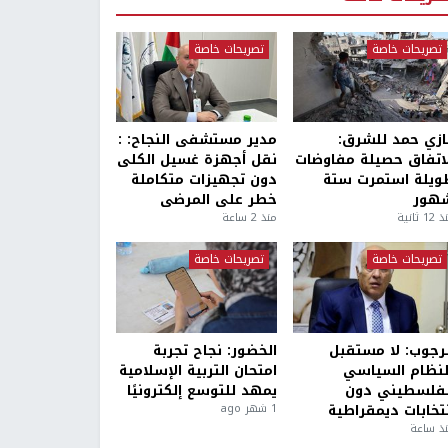
تصريحات خاصة
تصريحات خاصة
ازي حمد للشرق:
مدير مستشفى النجاح: :
لاتفاق حصيلة مفاوضات
نقل أجهزة غسيل الكلى
ويلة استمرت ستة
دون تجهيزات متكاملة
هور
خطر على المرضى
1 ثانية
منذ 2 ساعة
تصريحات خاصة
تصريحات خاصة
لرجوب: لا مستقبل
الخضور: نجاح تجربة
لنظام السياسي
امتحان التربية الإسلامية
لفلسطيني دون
يمهد للتوسع إلكترونيًا
نتخابات ديمقراطية
1 شهر ago
ذ ساعة