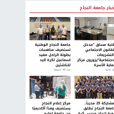
خبار جامعة النجاح
لبة مساق "مدخل
جامعة النجاح الوطنية
لقانون الاجتماعي
تستضيف منافسات
التشريعات
بطولة الراحل مفيد
لاجتماعية"يزورون مركز
اسماعيل لكرة اليد
ماية الأسرة
للناشئين
ذ ثانية
منذ 48 دقيقة
بمشاركة 25 مدرباً..
مركز إعلام النجاح
امعة النجاح تطلق
يستضيف وفدًا أكاديميًا
ورة إعداد مدربي كرة
من جامعة لوليو