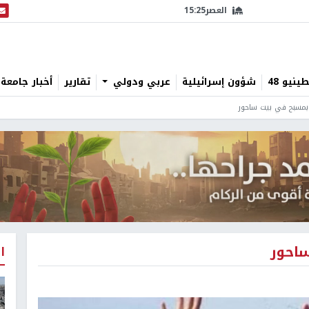
العصر
15:25
البث
نيو 48
شؤون إسرائيلية
عربي ودولي
تقارير
أخبار جامعة 
 بمسبح في بيت ساحور
ساحور
ا