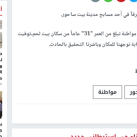
أ
غرقاً في أحد مسابح مدينة بيت ساحور.
وأكد المتحدث باسم الشرطة العقيد لؤي ارزيقات أن مواطنة تبلغ من العمر "31" عاماً من سكان بيت لحم،توفيت
ة توجهتا للمكان وباشرتا التحقيق بالحادث.
ط
ل
و
ا
ح
من
ور
مواطنة
ج
د