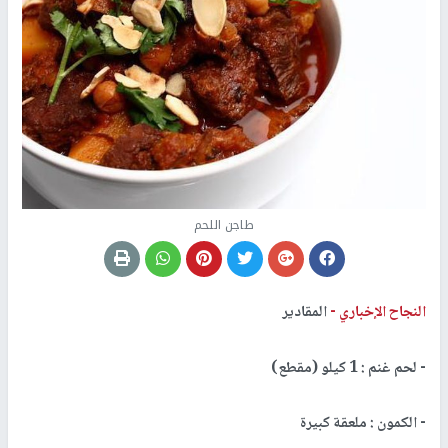
طاجن اللحم
النجاح الإخباري -
المقادير
- لحم غنم : 1 كيلو (مقطع)
- الكمون : ملعقة كبيرة