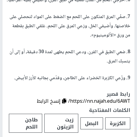
6. اخرجي اللحم من القدر، ضعيه في طبق الفرن، وأضيفي بقيّة القراصيا.
7. صفّي المرق المتكون على اللحم مع الضغط على المواد لتحصلي على
خلاصتها. وأضيفي الخل. وزعي المرق على اللحم. غلفي الطبق بقطعة
من ورق «الألومينيوم».
8. ضعي الطبق في الفرن. ودعي اللحم يطهى لمدة 30 دقيقة، أو إلى أن
يتسبك المرق.
9. وزّعي الكزبرة الخضراء على الطاجن، وقدّمي بجانبه الأرز الأبيض.
رابط قصير
https://nn.najah.edu/6AWT/
إنسخ الرابط
الكلمات المفتاحية
زيت
طاجن
الكزبرة
البصل
الزيتون
اللحم