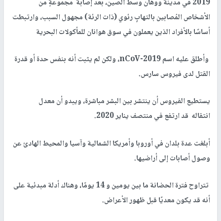
2019 في مدينة ووهان وسط الصين، بعد إصابة مجموعةٍ من
الأشخاص المُصابين بالتهابٍ رئوي (ذات الرئة) مجهول السبب، وارتبطت
أساسًا بالأفراد الذين يعملون في سوق هوانان للمأكولات البحرية
وأطلق عليه اسم 2019-nCoV‏، ولكن لم يثبت أنه بنفس حدة أو قدرة
القتل لدى فيروس سارس.
يستطيع الفيروس أن ينتشر بين البشر مباشرة، ويبدو أن معدل
انتقاله قد ارتفع في منتصف يناير 2020.
أبلغت عدة بلدان في أوروبا وأمريكا الشمالية وآسيا والمحيط الهادئ عن
وصول أصابات إلى أراضيها.
تتراوح فترة الحضانة ما بين يومين و 14 يومًا، وهناك أدلة مبدئية على
أنه قد يكون معديًا قبل ظهور الأعراض.