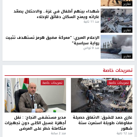
تقارير
شهداء بينهم أطفال في غزة.. والاحتلال يصعّد
غاراته ويمنح السكان دقائق للإخلاء
منذ 11 ثانية
تقارير
الإعلام العبري: "معركة مضيق هرمز تستهدف تثبيت
رواية سياسية"
منذ 9 ثواني
تقارير
تصريحات خاصة
تصريحات خاصة
تصريحات خاصة
غازي حمد للشرق: الاتفاق حصيلة
مدير مستشفى النجاح: : نقل
مفاوضات طويلة استمرت ستة
أجهزة غسيل الكلى دون تجهيزات
شهور
متكاملة خطر على المرضى
منذ 12 ثانية
منذ 2 ساعة