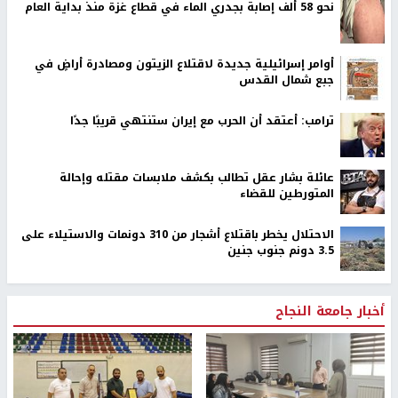
نحو 58 ألف إصابة بجدري الماء في قطاع غزة منذ بداية العام
أوامر إسرائيلية جديدة لاقتلاع الزيتون ومصادرة أراضٍ في
جبع شمال القدس
ترامب: أعتقد أن الحرب مع إيران ستنتهي قريبًا جدًا
عائلة بشار عقل تطالب بكشف ملابسات مقتله وإحالة
المتورطين للقضاء
الاحتلال يخطر باقتلاع أشجار من 310 دونمات والاستيلاء على
3.5 دونم جنوب جنين
أخبار جامعة النجاح