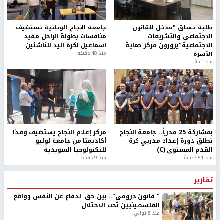
طلبة مساق "مدخل للقانون
جامعة النجاح الوطنية تستضيف
الاجتماعي والتشريعات
منافسات بطولة الراحل مفيد
الاجتماعية"يزورون مركز حماية
اسماعيل لكرة اليد للناشئين
الأسرة
منذ 48 دقيقة
منذ ثانية
بمشاركة 25 مدرباً.. جامعة النجاح
مركز إعلام النجاح يستضيف وفدًا
تطلق دورة إعداد مدربي كرة
أكاديميًا من جامعة لوليو
القدم المستوى (C)
للتكنولوجيا السويدية
منذ 51 دقيقة
منذ 9 دقيقة
تقارير
" قانون درومي".. بين حق الدفاع عن النفس وواقع
الفلسطينيين تحت الاحتلال
منذ 8 ثواني