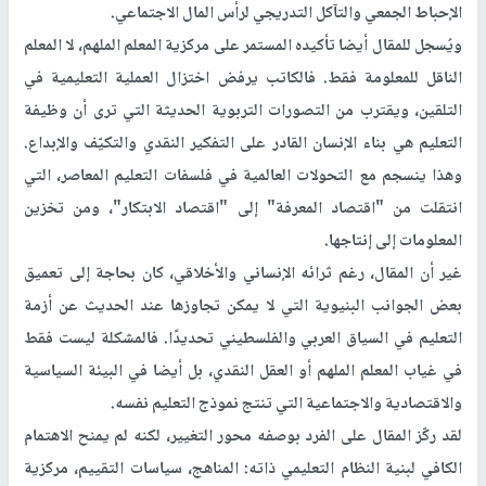
الإحباط الجمعي والتآكل التدريجي لرأس المال الاجتماعي.
ويُسجل للمقال أيضا تأكيده المستمر على مركزية المعلم الملهم، لا المعلم
الناقل للمعلومة فقط. فالكاتب يرفض اختزال العملية التعليمية في
التلقين، ويقترب من التصورات التربوية الحديثة التي ترى أن وظيفة
التعليم هي بناء الإنسان القادر على التفكير النقدي والتكيّف والإبداع.
وهذا ينسجم مع التحولات العالمية في فلسفات التعليم المعاصر، التي
انتقلت من "اقتصاد المعرفة" إلى "اقتصاد الابتكار"، ومن تخزين
المعلومات إلى إنتاجها.
غير أن المقال، رغم ثرائه الإنساني والأخلاقي، كان بحاجة إلى تعميق
بعض الجوانب البنيوية التي لا يمكن تجاوزها عند الحديث عن أزمة
التعليم في السياق العربي والفلسطيني تحديدًا. فالمشكلة ليست فقط
في غياب المعلم الملهم أو العقل النقدي، بل أيضا في البيئة السياسية
والاقتصادية والاجتماعية التي تنتج نموذج التعليم نفسه.
لقد ركّز المقال على الفرد بوصفه محور التغيير، لكنه لم يمنح الاهتمام
الكافي لبنية النظام التعليمي ذاته: المناهج، سياسات التقييم، مركزية