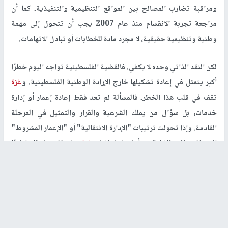
ومراقبة تضارب المصالح بين المواقع التنظيمية والتنفيذية. كما أن
مراجعة تجربة الانقسام منذ عام 2007 يجب أن تتحول إلى مهمة
وطنية وتنظيمية حقيقية، لا مجرد مادة للخطابات أو تبادل الاتهامات.
لكن النقد الذاتي وحده لا يكفي. فالقضية الفلسطينية تواجه اليوم خطرًا
أكبر يتمثل في إعادة تشكيلها خارج الإرادة الوطنية الفلسطينية. و
غزة
تقف في قلب هذا الخطر. فالمسألة لم تعد فقط إعادة إعمار أو إدارة
خدمات، بل سؤال من يملك الشرعية والقرار والتمثيل في المرحلة
القادمة. وإذا تحولت ترتيبات "الإدارة الانتقالية" أو "الإعمار المشروط"
إلى واقع دائم، فإننا نكون أمام خطر إنتاج
غزة
منفصلة سياسيًا وإداريًا
عن المشروع الوطني الفلسطيني.
لهذا فإن أي رؤية وطنية جادة يجب أن تبدأ من التأكيد أن
غزة
ليست ملفًا
إنسانيًا منفصلًا، بل جزء من وحدة سياسية وجغرافية ووطنية لا يمكن
التفريط بها. ومن هنا تبرز ضرورة تشكيل حكومة وحدة وطنية انتقالية