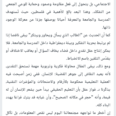
الاجتماعي، بل يتحول إلى فعل مقاومة وصمود وحماية للوعي الجمعي
من التفكك. وهذا البعد بالغ الأهمية في فلسطين، حيث تُستهدف
المدرسة والجامعة والمعرفة أحيانا بوصفها جزءًا من معركة الوجود
ذاتها.
كما أن الحديث عن "الطالب الذي يسأل ويحاور ويبتكر" يبقى ناقصا إذا
لم يرتبط بحرية التفكير وبيئة ديمقراطية داخل المدرسة والجامعة. فلا
يمكن إنتاج عقل نقدي داخل فضاء يخاف السؤال أو يعاقب الاختلاف أو
يقدّس التلقين باسم الانضباط.
ومع ذلك، يبقى المقال محاولة فكرية وتربوية مهمة تستحق التقدير،
لأنه يعيد النقاش إلى جوهر القضية: الإنسان. ففي زمن أصبحت فيه
العملية التعليمية محكومة بالأرقام والامتحانات والمؤشرات التقنية،
يذكّرنا د. فواز عقل بأن التعليم الحقيقي يبدأ حين يشعر الإنسان أن له
قيمة، وأنه "حجر في مكانه الصحيح"، وأن غيابه قد يترك فراغا يهدد
البناء كله.
إن أخطر ما تواجهه مجتمعاتنا اليوم ليس نقص المعلومات، بل تآكل