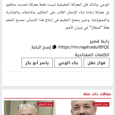
الوعي. ولذلك فإن المعركة الحقيقية ليست فقط معركة تحديث مناهج،
بل معركة إعادة بناء الإنسان القادر على التفكير، والانتماء، والمبادرة،
والمسؤولية. وحين ينجح التعليم في إنتاج هذا الإنسان، يصبح الحجر
فعلًا "قنطارًا" في ميزان الأمم.
رابط قصير
https://nn.najah.edu/BYQE/
إنسخ الرابط
الكلمات المفتاحية
فواز عقل
بناء الوعي
ياسر أبو بكر
مقالات ذات صلة
مدار التحليل
مدار التحليل