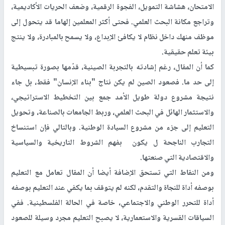
الامتحان، هشاشة التمويل، الفجوة الرقمية، وضعف الحريات الأكاديمية،
وتراجع مكانة البحث العلمي. فحتى أكثر المعلمين إلهاما قد يتحول إلى
موظف منهك داخل نظام لا يكافئ الإبداع، ولا يسمح بالمبادرة، ولا ينتج
بيئة تعلم حقيقية.
كما أن المقال، رغم إشادته بالتجربة الصينية، قدّمها بصورة تبسيطية
إلى حد ما. فصعود الصين لم يكن نتاج "بناء الإنسان" فقط، بل جاء
نتيجة مشروع دولة طويل الأمد جمع بين التخطيط الاستراتيجي،
والاستثمار الهائل في البحث العلمي، وربط الجامعات بالصناعة، وتحويل
التعليم إلى جزء من مشروع السيادة الوطنية. وبالتالي فإن استنساخ
التجارب الناجحة ل يكون بفهم الشروط التاريخية والسياسية
والاقتصادية التي صنعتها.
ومن النقاط التي تستحق الإضافة أيضا أن المقال تعامل مع التعليم
بوصفه أداة للنجاة والتقدم، لكنه لم يتوقف بما يكفي عند التعليم بوصفه
أداة للتحرر الوطني والاجتماعي، خاصة في الحالة الفلسطينية. ففي
السياقات القسرية والاستعمارية، لا يصبح التعليم مجرد وسيلة للصعود