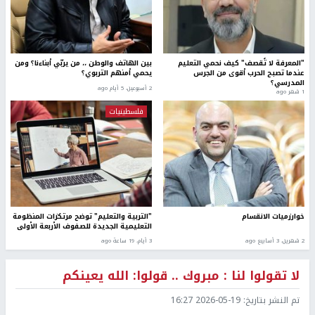
"المعرفة لا تُقصف" كيف نحمي التعليم
بين الهاتف والوطن ،، من يربّي أبناءنا؟ ومن
عندما تصبح الحرب أقوى من الجرس
يحمي أمنهم التربوي؟
المدرسي؟
2 أسبوعين، 5 أيام ago
1 شهر ago
فلسطينيات
خوارزميات الانقسام
"التربية والتعليم" توضح مرتكزات المنظومة
التعليمية الجديدة للصفوف الأربعة الأولى
2 شهرين، 3 أسابيع ago
3 أيام، 19 ساعة ago
لا تقولوا لنا : مبروك .. قولوا: الله يعينكم
تم النشر بتاريخ:
2026-05-19 16:27