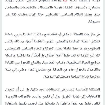
دولية وإقليمية لإدارة
غزة
وإعادة إعمارها، تتعرض القدس لتهويد
متسارع، وتُستنزف الضفة الغربية بالاستيطان والاقتحامات والحواجز،
بينما يعيش النظام السياسي الفلسطيني حالة إنهاك وفقدان ثقة غير
مسبوقة.
في مثل هذه اللحظة، لا يكفي أن تعقد فتح مؤتمرًا انتخابيًا ينتهي بإعادة
تشكيل اللجنة المركزية والمجلس الثوري. القضية أعمق من ذلك بكثير.
المطلوب هو مراجعة شاملة لمسار الحركة والنظام السياسي الفلسطيني
كله، لأن الأزمة لم تعد فقط أزمة احتلال، بل أيضًا أزمة داخلية مرتبطة
بتراجع الحياة التنظيمية، وغياب المحاسبة، واتساع الفجوة بين القيادة
والقاعدة، وتحول جزء من الحركة من مشروع تحرر وطني إلى بنية
مرتبطة بإدارة السلطة ومتطلباتها اليومية.
المشكلة الأساسية ليست في الانتخابات بحد ذاتها، بل في أن تتحول
الانتخابات إلى نهاية الطريق بدل أن تكون بدايته. فالحركات الكبرى لا
تُقاس فقط بمن يفوز داخلها، بل بقدرتها على تجديد نفسها واستعادة