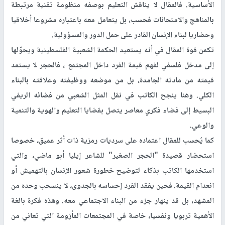
الأساسية. فالمقال لا يناقش التعليم بوصفه منظومة تقنية مرتبطة
بالمناهج والامتحانات فحسب، بل يتعامل معه باعتباره مشروعا أخلاقيا
وحضاريا لبناء الإنسان القادر على حمل الدور والمسؤولية.
تكمن قوة المقال في أنه يستعيد الحكمة الشعبية الفلسطينية ويحوّلها
إلى مدخل فلسفي لفهم قيمة الفرد داخل المجتمع ، فالحجر لا يستمد
قيمته من مادته الجامدة، بل من موضعه ووظيفته وعلاقته بالبناء
الكلي. وهنا ينجح الكاتب في نقل المثل الشعبي من فضائه الريفي
البسيط إلى فضاء فكري معاصر يتصل بقضايا التعليم والهوية والتنمية
والوعي.
كما يُحسب للمقال اعتماده على سرديات رمزية ذات أثر عميق، خصوصا
استحضار قصيدة "الحجر الصغير" للشاعر إيليا أبو ماضي، والتي
استخدمها الكاتب بذكاء لتوضيح خطورة شعور الإنسان بالتهميش أو
انعدام القيمة. فحين يفقد الفرد إحساسه بالجدوى، لا ينسحب وحده من
المشهد، بل قد ينهار جزء من البناء الاجتماعي معه. وهذه فكرة بالغة
الأهمية تربويا ونفسيا، خاصة في المجتمعات المأزومة التي تعاني من