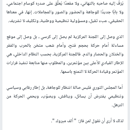
يُزفّ إليه صاحبه بالتهاني، ولا مقعدًا يُعلَّق على صدره كوسام اجتماعي،
ولا بابًا جديدًا للوجاهة والحضور والصور والمجاملات. إنها، في معناها
الحقيقي، عبء ثقيل، ومسؤولية تنظيمية ووطنية، وتكليف لا تشريف.
الذي وصل إلى اللجنة المركزية لم يصل إلى كرسي ، بل وصل إلى موقع
مساءلة أمام حركة بحجم فتح، وأمام شعب مثخن بالحرب والفقر
والخذلان والحصار والدم. فاللجنة المركزية، بحسب النظام الداخلي، هي
الإطار القيادي الأعلى بين مؤتمرين، والمطلوب منها متابعة تنفيذ قرارات
المؤتمر وقيادة الحركة لا التمتع باسمها.
أما المجلس الثوري فليس صالة انتظار للوجاهة، بل إطار رقابي وسياسي
وتنظيمي يفترض أن يسائل، ويناقش، ويصوّب، ويحمي الحركة من
الترهل.
لذلك لا أرى أن نقول لمن فاز: " ألف مبروك ".