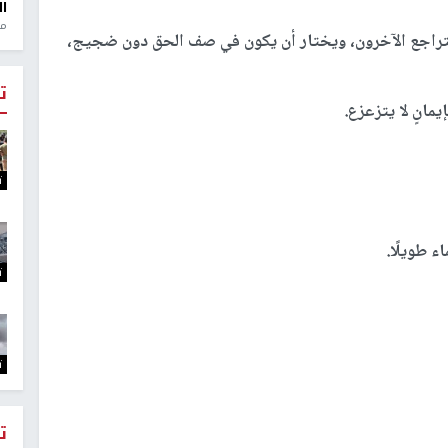
ال
منذ 1
يتراجع الآخرون، ويختار أن يكون في صف الحق دون ضجيج،
ت
انٍ لا يتزعزع.
ت
ء طويلًا.
ت
ت
ت