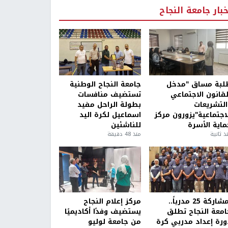
خبار جامعة النجاح
لبة مساق "مدخل
جامعة النجاح الوطنية
لقانون الاجتماعي
تستضيف منافسات
التشريعات
بطولة الراحل مفيد
لاجتماعية"يزورون مركز
اسماعيل لكرة اليد
ماية الأسرة
للناشئين
ذ ثانية
منذ 48 دقيقة
بمشاركة 25 مدرباً..
مركز إعلام النجاح
امعة النجاح تطلق
يستضيف وفدًا أكاديميًا
ورة إعداد مدربي كرة
من جامعة لوليو