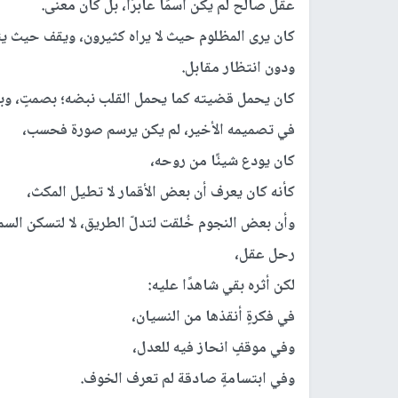
عقل صالح لم يكن اسمًا عابرًا، بل كان معنى.
كان يرى المظلوم حيث لا يراه كثيرون، ويقف حيث 
ودون انتظار مقابل.
كان يحمل قضيته كما يحمل القلب نبضه؛ بصمتٍ، وبإيم
في تصميمه الأخير، لم يكن يرسم صورة فحسب،
كان يودع شيئًا من روحه،
كأنه كان يعرف أن بعض الأقمار لا تطيل المكث،
وأن بعض النجوم خُلقت لتدلّ الطريق، لا لتسكن السما
رحل عقل،
لكن أثره بقي شاهدًا عليه:
في فكرةٍ أنقذها من النسيان،
وفي موقفٍ انحاز فيه للعدل،
وفي ابتسامةٍ صادقة لم تعرف الخوف.