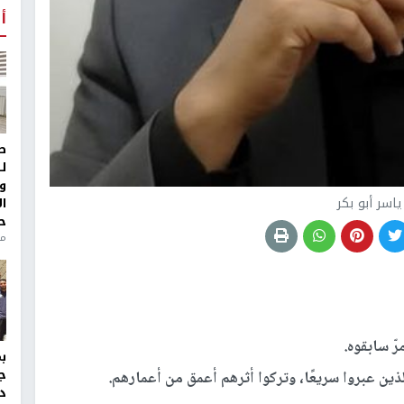
أ
ط
ل
و
ياسر أبو بكر
ا
ح
من
رّ سابقوه.
ج
الذين عبروا سريعًا، وتركوا أثرهم أعمق من أعمارهم.
د