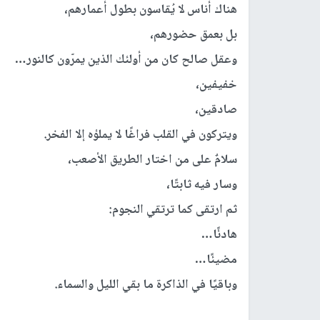
هناك أناس لا يُقاسون بطول أعمارهم،
بل بعمق حضورهم،
وعقل صالح كان من أولئك الذين يمرّون كالنور…
خفيفين،
صادقين،
ويتركون في القلب فراغًا لا يملؤه إلا الفخر.
سلامٌ على من اختار الطريق الأصعب،
وسار فيه ثابتًا،
ثم ارتقى كما ترتقي النجوم:
هادئًا…
مضيئًا…
وباقيًا في الذاكرة ما بقي الليل والسماء.