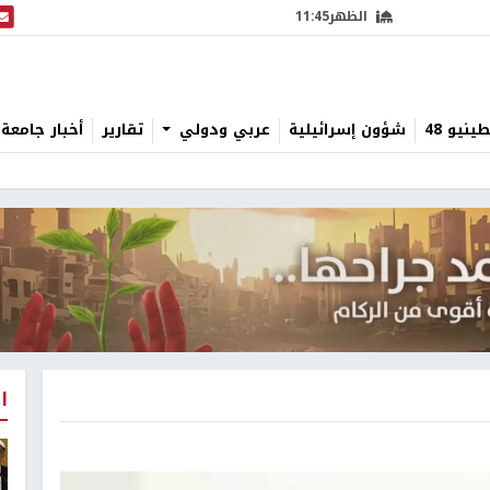
الظهر
11:45
البث
نيو 48
شؤون إسرائيلية
عربي ودولي
تقارير
أخبار جامعة 
ا