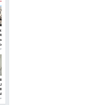
غ
ا
ط
ش
منذ 2
ا
ل
ا
ا
من