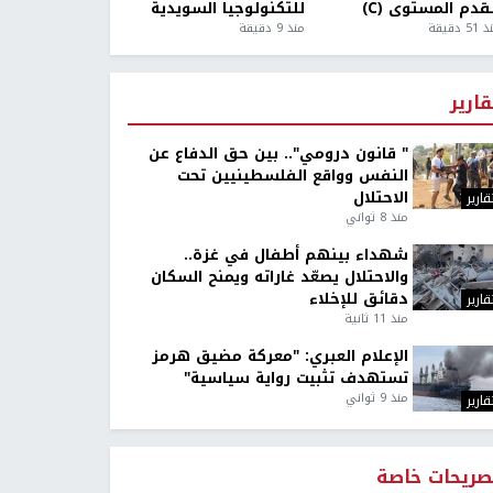
قدم المستوى (C)
للتكنولوجيا السويدية
5 دقيقة
منذ 9 دقيقة
قارير
" قانون درومي".. بين حق الدفاع عن
النفس وواقع الفلسطينيين تحت
الاحتلال
قارير
منذ 8 ثواني
شهداء بينهم أطفال في غزة..
والاحتلال يصعّد غاراته ويمنح السكان
دقائق للإخلاء
قارير
منذ 11 ثانية
الإعلام العبري: "معركة مضيق هرمز
تستهدف تثبيت رواية سياسية"
منذ 9 ثواني
قارير
صريحات خاصة