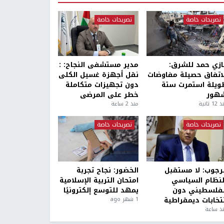
تصريحات خاصة
تصريحات خاصة
ازي حمد للشرق:
مدير مستشفى النجاح: :
لاتفاق حصيلة مفاوضات
نقل أجهزة غسيل الكلى
ويلة استمرت ستة
دون تجهيزات متكاملة
هور
خطر على المرضى
1 ثانية
منذ 2 ساعة
تصريحات خاصة
تصريحات خاصة
لرجوب: لا مستقبل
الخضور: نجاح تجربة
لنظام السياسي
امتحان التربية الإسلامية
لفلسطيني دون
يمهد للتوسع إلكترونيًا
نتخابات ديمقراطية
1 شهر ago
ذ ساعة