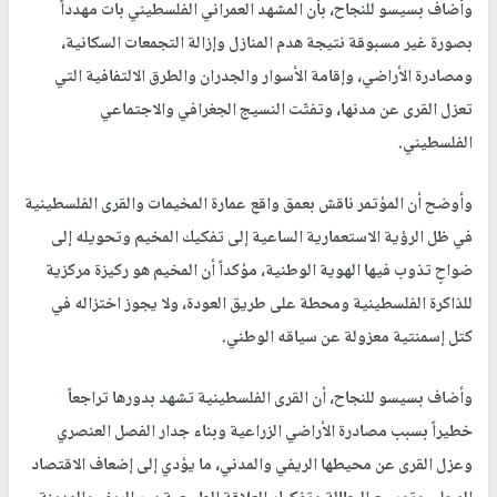
وأضاف بسيسو للنجاح، بأن المشهد العمراني الفلسطيني بات مهدداً
بصورة غير مسبوقة نتيجة هدم المنازل وإزالة التجمعات السكانية،
ومصادرة الأراضي، وإقامة الأسوار والجدران والطرق الالتفافية التي
تعزل القرى عن مدنها، وتفتّت النسيج الجغرافي والاجتماعي
الفلسطيني.
وأوضح أن المؤتمر ناقش بعمق واقع عمارة المخيمات والقرى الفلسطينية
في ظل الرؤية الاستعمارية الساعية إلى تفكيك المخيم وتحويله إلى
ضواحٍ تذوب فيها الهوية الوطنية، مؤكداً أن المخيم هو ركيزة مركزية
للذاكرة الفلسطينية ومحطة على طريق العودة، ولا يجوز اختزاله في
كتل إسمنتية معزولة عن سياقه الوطني.
وأضاف بسيسو للنجاح، أن القرى الفلسطينية تشهد بدورها تراجعاً
خطيراً بسبب مصادرة الأراضي الزراعية وبناء جدار الفصل العنصري
وعزل القرى عن محيطها الريفي والمدني، ما يؤدي إلى إضعاف الاقتصاد