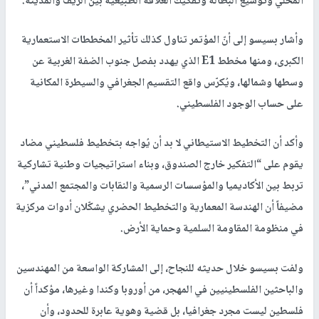
المحلي وتوسيع البطالة وتفكيك العلاقة الطبيعية بين الريف والمدينة.
وأشار بسيسو إلى أنّ المؤتمر تناول كذلك تأثير المخططات الاستعمارية
الكبرى، ومنها مخطط E1 الذي يهدد بفصل جنوب الضفة الغربية عن
وسطها وشمالها، ويُكرّس واقع التقسيم الجغرافي والسيطرة المكانية
على حساب الوجود الفلسطيني.
وأكد أن التخطيط الاستيطاني لا بد أن يُواجه بتخطيط فلسطيني مضاد
يقوم على “التفكير خارج الصندوق، وبناء استراتيجيات وطنية تشاركية
تربط بين الأكاديميا والمؤسسات الرسمية والنقابات والمجتمع المدني”،
مضيفاً أن الهندسة المعمارية والتخطيط الحضري يشكّلان أدوات مركزية
في منظومة المقاومة السلمية وحماية الأرض.
ولفت بسيسو خلال حديثه للنجاح، إلى المشاركة الواسعة من المهندسين
والباحثين الفلسطينيين في المهجر، من أوروبا وكندا وغيرها، مؤكداً أن
فلسطين ليست مجرد جغرافيا، بل قضية وهوية عابرة للحدود، وأن