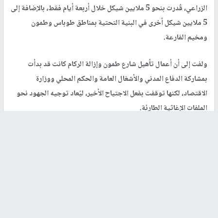
الزراعي، قُدرت بنحو 5 ملايين شيكل خلال أربعة أيام فقط، بالإضافة إلى
5 ملايين شيكل أخرى في البنية التحتية بمناطق طوباس وطمون
ومخيم الفارعة.
ولفت إلى أن أعمال تأهيل شارع طمون وإزالة الركام كانت قد بدأت
بمشاركة الدفاع المدني والأشغال العامة والحكم المحلي ووزارة
الاقتصاد، لكنها توقفت بفعل الاجتياح الأخير، ليُعاد توجيه الجهود نحو
الملفات الإغاثية الطارئة.
الواقع الطبي واستجابة رئاسية
وأوضح الأسعد للنجاح، أن الحصار المتواصل فاقم الضغط على القطاع
الصحي، ولا سيما مستشفى طوباس التركي الحكومي، الذي يخدم
المحافظة وأجزاء من المحافظات المجاورة مثل جنين، ويستقبل أعدادًا
متزايدة من والمرضى.