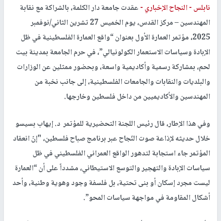
نابلس -
النجاح الإخباري -
عقدت جامعة دار الكلمة، بالشراكة مع نقابة
المهندسين – مركز القدس، يوم الخميس 27 تشرين الثاني/نوفمبر
2025، مؤتمر العمارة الأول بعنوان “واقع العمارة الفلسطينية في ظل
الإبادة وسياسات الاستعمار الكولونيالي”، في حرم الجامعة بمدينة بيت
لحم، بمشاركة رسمية وأكاديمية واسعة، وبحضور ممثلين عن الوزارات
والبلديات والنقابات والجامعات الفلسطينية، إلى جانب نخبة من
المهندسين والأكاديميين من داخل فلسطين وخارجها.
وفي هذا الإطار، قال رئيس اللجنة التحضيرية للمؤتمر د. إيهاب بسيسو
خلال حديثه لإذاعة صوت النّجاح عبر برنامج صباح فلسطين، "إنّ انعقاد
المؤتمر جاء استجابة لتدهور الواقع العمراني الفلسطيني في ظل
سياسات الإبادة والتهجير والتوسع الاستيطاني، مشدداً على أن “العمارة
ليست مجرد إسكان أو بنى تحتية، بل فلسفة وجود وهوية وطنية، وأحد
أشكال المقاومة في مواجهة سياسات المحو”.