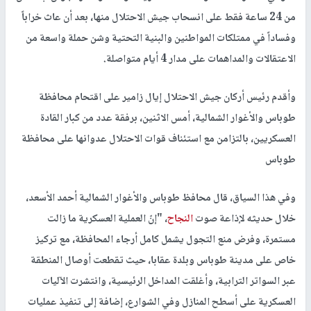
من 24 ساعة فقط على انسحاب جيش الاحتلال منها، بعد أن عاث خراباً
وفساداً في ممتلكات المواطنين والبنية التحتية وشن حملة واسعة من
الاعتقالات والمداهمات على مدار 4 أيام متواصلة.
وأقدم رئيس أركان جيش الاحتلال إيال زامير على اقتحام محافظة
طوباس والأغوار الشمالية، أمس الاثنين، برفقة عدد من كبار القادة
العسكريين، بالتزامن مع استئناف قوات الاحتلال عدوانها على محافظة
طوباس
وفي هذا السياق، قال محافظ طوباس والأغوار الشمالية أحمد الأسعد،
خلال حديثه لإذاعة صوت
النجاح
، "إنّ العملية العسكرية ما زالت
مستمرة، وفرض منع التجول يشمل كامل أرجاء المحافظة، مع تركيز
خاص على مدينة طوباس وبلدة عقابا، حيث تقطعت أوصال المنطقة
عبر السواتر الترابية، وأغلقت المداخل الرئيسية، وانتشرت الآليات
العسكرية على أسطح المنازل وفي الشوارع، إضافة إلى تنفيذ عمليات