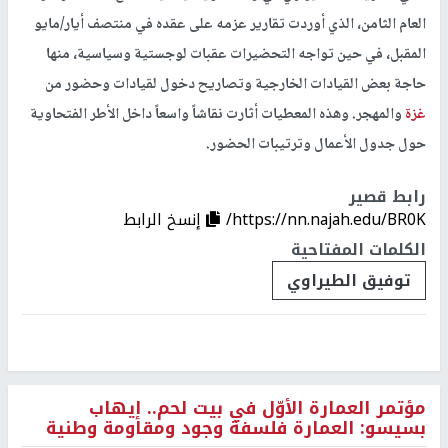
العام الثامن، الذي أوردت تقارير عزمه على عقده في منتصف أيار/مايو
المقبل، في حين تواجه التحضيرات عقبات لوجستية وسياسية، منها
حاجة بعض القيادات الخارجية وتصاريح دخول لقيادات وحضور من
غزة
والمهجر. وهذه المعطيات أثارت نقاشاً واسعاً داخل الأطر الفتحاوية
حول جدول الأعمال وترتيبات الحضور.
رابط قصير
https://nn.najah.edu/BR0K/
إنسخ الرابط
الكلمات المفتاحية
توفيق الطيراوي
مؤتمر العمارة الأوّل في بيت لحم.. إيهاب
بسيسو: العمارة فلسفة وجود ومقاومة وطنية