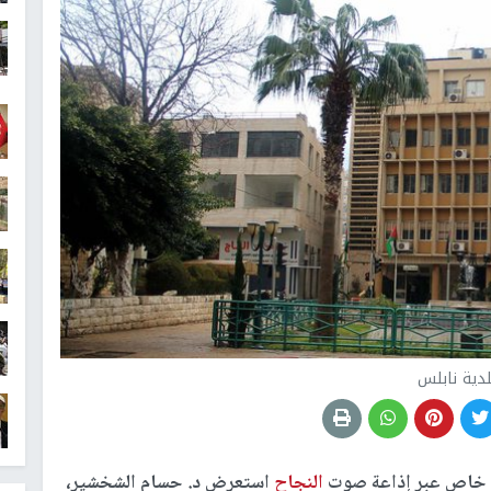
لدية نابلس
 خاص عبر إذاعة صوت
النجاح
استعرض د. حسام الشخشير،