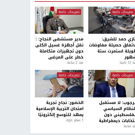
تصريحات خاصة
تصريحات خاصة
ازي حمد للشرق:
مدير مستشفى النجاح: :
لاتفاق حصيلة مفاوضات
نقل أجهزة غسيل الكلى
ويلة استمرت ستة
دون تجهيزات متكاملة
هور
خطر على المرضى
1 ثانية
منذ 2 ساعة
تصريحات خاصة
تصريحات خاصة
لرجوب: لا مستقبل
الخضور: نجاح تجربة
لنظام السياسي
امتحان التربية الإسلامية
لفلسطيني دون
يمهد للتوسع إلكترونيًا
نتخابات ديمقراطية
1 شهر ago
ذ ساعة