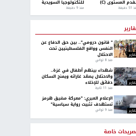
قدم المستوى (C)
للتكنولوجيا السويدية
5 دقيقة
منذ 9 دقيقة
قارير
" قانون درومي".. بين حق الدفاع عن
النفس وواقع الفلسطينيين تحت
الاحتلال
قارير
منذ 8 ثواني
شهداء بينهم أطفال في غزة..
والاحتلال يصعّد غاراته ويمنح السكان
دقائق للإخلاء
قارير
منذ 11 ثانية
الإعلام العبري: "معركة مضيق هرمز
تستهدف تثبيت رواية سياسية"
منذ 9 ثواني
قارير
صريحات خاصة