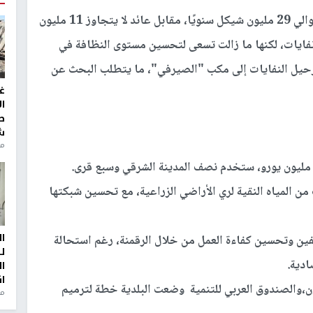
وأوضح الشخشير أن قطاع النفايات يكلف البلدية حوالي 29 مليون شيكل سنويًا، مقابل عائد لا يتجاوز 11 مليون
لت البلدية على إصلاح 1000 حاوية نفايات، لكنها ما زالت تسعى لتحسين مستوى النظافة في
ًا ترحيل النفايات إلى مكب "الصيرفي"، ما يتطلب البحث عن
غ
ا
ط
ش
منذ 2
ا 10 آلاف كوب من المياه النقية لري الأراضي الزراعية، مع تحسين شبكتها
ا
ظفين وتحسين كفاءة العمل من خلال الرقمنة، رغم استحالة
ل
ادية.
ا
ا
ون،والصندوق العربي للتنمية وضعت البلدية خطة لترميم
من