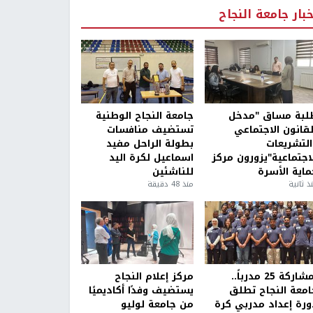
خبار جامعة النجاح
لبة مساق "مدخل
جامعة النجاح الوطنية
لقانون الاجتماعي
تستضيف منافسات
التشريعات
بطولة الراحل مفيد
لاجتماعية"يزورون مركز
اسماعيل لكرة اليد
ماية الأسرة
للناشئين
ذ ثانية
منذ 48 دقيقة
بمشاركة 25 مدرباً..
مركز إعلام النجاح
امعة النجاح تطلق
يستضيف وفدًا أكاديميًا
ورة إعداد مدربي كرة
من جامعة لوليو