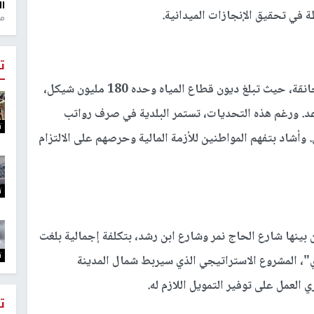
ال
طة في تحقيق الإنجازات الميدانية.
منذ 1
ت
وكشف الشخشير أن بلدية نابلس تعاني أزمة مالية خانقة، حيث تبلغ ديون قطاع المياه وحده 180 مليون شيكل،
التقاعد. ورغم هذه التحديات، تستمر البلدية في صرف رواتب
ت
وأشاد بتفهم المواطنين للأزمة المالية وحرصهم على الالتزام
ت
بينها شارع الحاج نمر وشارع ابن رشد، بتكلفة إجمالية بلغت
ت
ي"، المشروع الاستراتيجي الذي سيربط شمال المدينة
ت