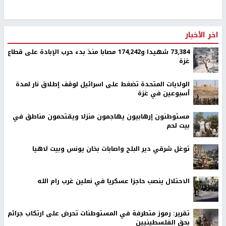
اخر الأخبار
73,384 شهيدا و174,242 مصابا منذ بدء حرب الإبادة على قطاع
غزة
الولايات المتحدة تضغط على اسرائيل لوقف إطلاق نار لمدة
أسبوعين في غزة
مستوطنون إرهابيون يهاجمون منزلا ويقتحمون مناطق في
بيت لحم
توغل شرقي دير البلح واصابات بخان يونس وبيت لاهيا
الاحتلال ينصب حاجزا عسكريا في نعلين غرب رام الله
تقرير: رموز متطرفة في المستوطنات تحرض على ارتكاب جرائم
بحق الفلسطينيين