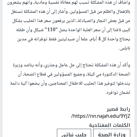
وأضاف أن هذه المشكلة تسبب لهم معاناة نفسية ومادية، وأنهم يشعرون
بالإهمال والظلم من قبل المسؤولين. وأشار إلى أن هذه المشكلة تستغل
من قبل بعض التجار والصيادلة، الذين يرفعون سعر هذا الحليب بشكل
كبير، لافتا إلى أن سعر العلبة الواحدة يصل "110" شيكل وأن طفله
يحتاج واحدة كل 4 أيام، علما أن صيدليتين فقط توفرانه في مدين
نابلس.
وأكد أن هذه المشكلة تحتاج إلى حل عاجل وجذري، وأنه يناشد وزيرة
الصحة الدكتورة مي كيلة، وجميع المسؤولين في قطاع الصحة، أن
يتدخلوا لتوفير هذا الحليب للاطفال المحتاجين، وأن يضعوا آلية دائمة
لضمان توافره.
رابط قصير
https://nn.najah.edu/9YJZ/
الكلمات المفتاحية
وزارة الصحة
حليب نباتي