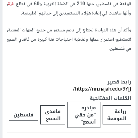
قوقعة في فلسطين، منها 210 في الضفة الغربية و60 في قطاع
غزة
،
وأنها ساهمت في إعادة هؤلاء المستفيدين إلى حياتهم الطبيعية.
وأكد أن هذه المبادرة تحتاج إلى دعم مستمر من جميع الجهات المعنية،
لتستطيع استمرار عملها وتغطية احتياجات فئة كبيرة من فاقدي السمع
في فلسطين.
رابط قصير
https://nn.najah.edu/9YJJ/
الكلمات المفتاحية
مبادرة
زراعة
فاقدي
“من حقي
فلسطين
القوقعة
السمع
أسمع”