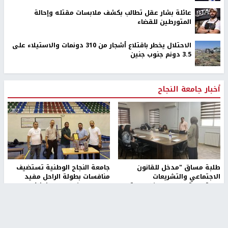
عائلة بشار عقل تطالب بكشف ملابسات مقتله وإحالة
المتورطين للقضاء
الاحتلال يخطر باقتلاع أشجار من 310 دونمات والاستيلاء على
3.5 دونم جنوب جنين
أخبار جامعة النجاح
طلبة مساق "مدخل للقانون
جامعة النجاح الوطنية تستضيف
الاجتماعي والتشريعات
منافسات بطولة الراحل مفيد
الاجتماعية"يزورون مركز حماية
اسماعيل لكرة اليد للناشئين
الأسرة
منذ 48 دقيقة
منذ ثانية