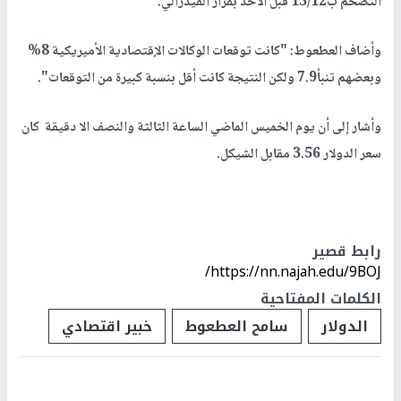
التضخم ب13/12 قبل الأخذ بقرار الفيدرالي.
وأضاف العطعوط: "كانت توقعات الوكالات الإقتصادية الأميريكية 8%
وبعضهم تنبأ7.9 ولكن النتيجة كانت أقل بنسبة كبيرة من التوقعات".
وأشار إلى أن يوم الخميس الماضي الساعة الثالثة والنصف الا دقيقة كان
سعر الدولار 3.56 مقابل الشيكل.
رابط قصير
https://nn.najah.edu/9BOJ/
الكلمات المفتاحية
الدولار
سامح العطعوط
خبير اقتصادي