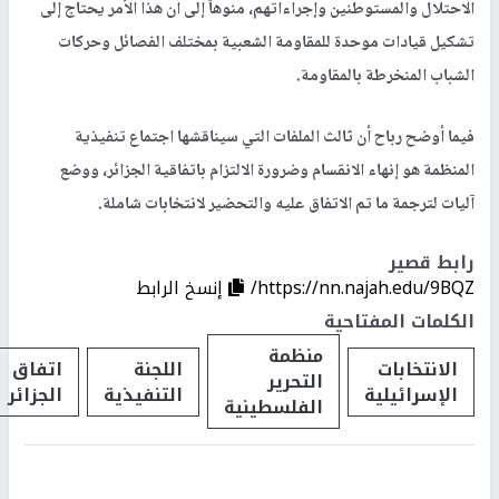
الاحتلال والمستوطنين وإجراءاتهم، منوهاً إلى أن هذا الأمر يحتاج إلى
تشكيل قيادات موحدة للمقاومة الشعبية بمختلف الفصائل وحركات
الشباب المنخرطة بالمقاومة.
فيما أوضح رباح أن ثالث الملفات التي سيناقشها اجتماع تنفيذية
المنظمة هو إنهاء الانقسام وضرورة الالتزام باتفاقية الجزائر، ووضع
آليات لترجمة ما تم الاتفاق عليه والتحضير لانتخابات شاملة.
رابط قصير
https://nn.najah.edu/9BQZ/
إنسخ الرابط
الكلمات المفتاحية
منظمة
الانتخابات
اللجنة
اتفاق
التحرير
الإسرائيلية
التنفيذية
الجزائر
الفلسطينية