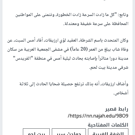
وتابع: "كل ما زادت السرعة زادت الخطورة، ونتمنى على المواطنين
المحافظة على سرعة خفيفة ومعتدلة.
وكان المتحدث باسم الشرطة، العقيد لؤي ارزيقات، أفاد أمس السبت، عن
وفاة شاب يبلغ من العمر (20 عاماً) في مشفى الجمعية العربية من سكان
مدينة دورا متاثراً بإصابته بحادث ليلية أمس في منطقة "الفريدس"
شرقي مدينة بيت لحم.
وأضاف ارزيقات، أنه بذلك ترتفع حصيلة ضحايا الحادث إلى ثلاثة
أشخاص.
رابط قصير
https://nn.najah.edu/9BO9/
الكلمات المفتاحية
الضفة الغربية
حوادث سير
بيت لحم