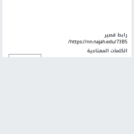
رابط قصير
https://nn.najah.edu/73B5/
الكلمات المفتاحية
انجاز
اتفاقية
الامارات
البحرين
اسرائيلي
التطبيع
كبير
اخر الأخبار
48 إصابة منذ بدء عدوان الاحتلال على مخيم قلنديا وكفر
عقب شمال القدس