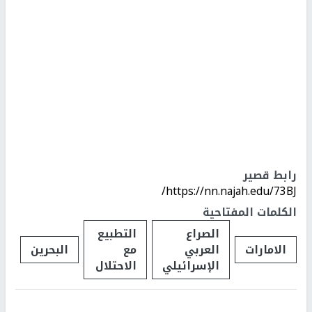
رابط قصير
https://nn.najah.edu/73BJ/
الكلمات المفتاحية
الصراع
التطبيع
الامارات
العربي
مع
البحرين
الإسرائيلي
الاحتلال