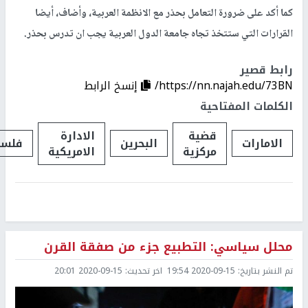
كما أكد على ضرورة التعامل بحذر مع الانظمة العربية، وأضاف، أيضا
القرارات التي ستتخذ تجاه جامعة الدول العربية يجب ان تدرس بحذر.
رابط قصير
https://nn.najah.edu/73BN/
إنسخ الرابط
الكلمات المفتاحية
قضية
الادارة
الامارات
البحرين
فلسط
مركزية
الامريكية
محلل سياسي: التطبيع جزء من صفقة القرن
تم النشر بتاريخ:
2020-09-15 19:54
اخر تحديث:
2020-09-15 20:01