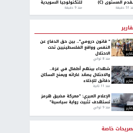
قدم المستوى (C)
للتكنولوجيا السويدية
5 دقيقة
منذ 9 دقيقة
قارير
" قانون درومي".. بين حق الدفاع عن
النفس وواقع الفلسطينيين تحت
الاحتلال
قارير
منذ 8 ثواني
شهداء بينهم أطفال في غزة..
والاحتلال يصعّد غاراته ويمنح السكان
دقائق للإخلاء
قارير
منذ 11 ثانية
الإعلام العبري: "معركة مضيق هرمز
تستهدف تثبيت رواية سياسية"
منذ 9 ثواني
قارير
صريحات خاصة