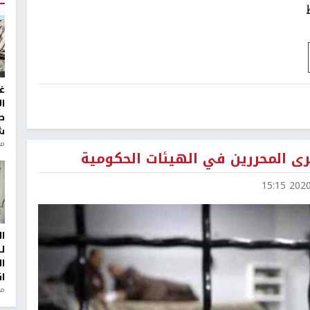
غ
ا
ط
ش
منذ 2
رى المحررين في الهيئات الحكومية
2020-0
ا
ل
ا
ا
من