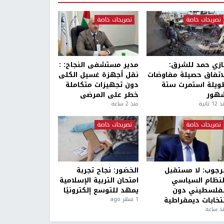
تصريحات خاصة
تصريحات خاصة
ازي حمد للشرق:
مدير مستشفى النجاح: :
لاتفاق حصيلة مفاوضات
نقل أجهزة غسيل الكلى
ويلة استمرت ستة
دون تجهيزات متكاملة
هور
خطر على المرضى
1 ثانية
منذ 2 ساعة
تصريحات خاصة
تصريحات خاصة
لرجوب: لا مستقبل
الخضور: نجاح تجربة
لنظام السياسي
امتحان التربية الإسلامية
لفلسطيني دون
يمهد للتوسع إلكترونيًا
نتخابات ديمقراطية
1 شهر ago
ذ ساعة