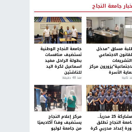
خبار جامعة النجاح
لبة مساق "مدخل
جامعة النجاح الوطنية
لقانون الاجتماعي
تستضيف منافسات
التشريعات
بطولة الراحل مفيد
لاجتماعية"يزورون مركز
اسماعيل لكرة اليد
ماية الأسرة
للناشئين
ذ ثانية
منذ 48 دقيقة
بمشاركة 25 مدرباً..
مركز إعلام النجاح
امعة النجاح تطلق
يستضيف وفدًا أكاديميًا
ورة إعداد مدربي كرة
من جامعة لوليو