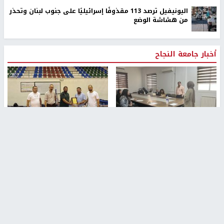
اليونيفيل ترصد 113 مقذوفًا إسرائيليًا على جنوب لبنان وتحذر
من هشاشة الوضع
أخبار جامعة النجاح
طلبة مساق "مدخل للقانون
جامعة النجاح الوطنية تستضيف
الاجتماعي والتشريعات
منافسات بطولة الراحل مفيد
الاجتماعية"يزورون مركز حماية
اسماعيل لكرة اليد للناشئين
الأسرة
منذ 48 دقيقة
منذ ثانية