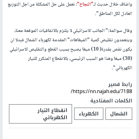
واضاف خلال حديث لـ
"النجاح"
: نعمل على حل المشكلة من اجل التوزيع
العادل لكل المناطق".
وقال سوالمة:" الجانب الاسرائيلي لا يلتزم بالاتفاقيات الموقعة معنا،
ويتعمدون تقليص كمية "الميغاهات" المقدمة لكهرباء الشمال فبدلا ان
يكون نقص بقدرة( 10) ميغا يصبح بسبب القطع والتقليص الاسرائيلي
(30) ميغا وهذا هو السبب الرئيسي، بالانقطاع المتكرر للتيار
الكهربائي".
رابط قصير
https://nn.najah.edu/71B8/
الكلمات المفتاحية
انقطاع التيار
الشمال
الكهرباء
الكهربائي