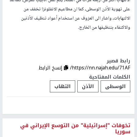
الالتهاب أكثر من أربعة مرات في السنة، يتم عمل أنابيب للمرض، تساعد
على تهوية الأذن الوسطى، كما ان مطاعيم الانفلونزا تخفف من
الالتهابات، واشار الى العزوف عن استخدام أعواد تنظيف الأذنين
والاكتفاء بتنظيفها من الخارج.
رابط قصير
https://nn.najah.edu/71AF/
إنسخ الرابط
الكلمات المفتاحية
الوسطى
الأذن
التهاب
تخوفات "إسرائيلية" من التوسع الإيراني في
سوريا