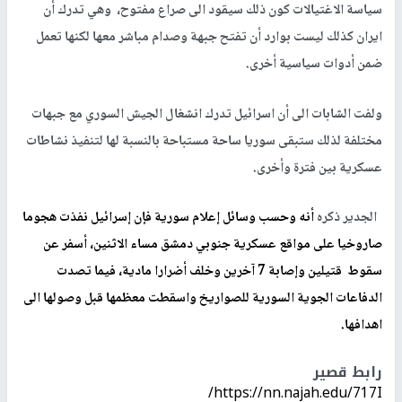
سياسة الاغتيالات كون ذلك سيقود الى صراع مفتوح، وهي تدرك أن
ايران كذلك ليست بوارد أن تفتح جبهة وصدام مباشر معها لكنها تعمل
ضمن أدوات سياسية أخرى.
ولفت الشابات الى أن اسرائيل تدرك انشغال الجيش السوري مع جبهات
مختلفة لذلك ستبقى سوريا ساحة مستباحة بالنسبة لها لتنفيذ نشاطات
عسكرية بين فترة وأخرى.
الجدير ذكره
أنه وحسب وسائل إعلام سورية فإن إسرائيل نفذت هجوما
صاروخيا على مواقع عسكرية جنوبي دمشق مساء الاثنين، أسفر عن
سقوط قتيلين وإصابة 7 آخرين وخلف أضرارا مادية، فيما تصدت
الدفاعات الجوية السورية للصواريخ واسقطت معظمها قبل وصولها الى
اهدافها.
رابط قصير
https://nn.najah.edu/717I/