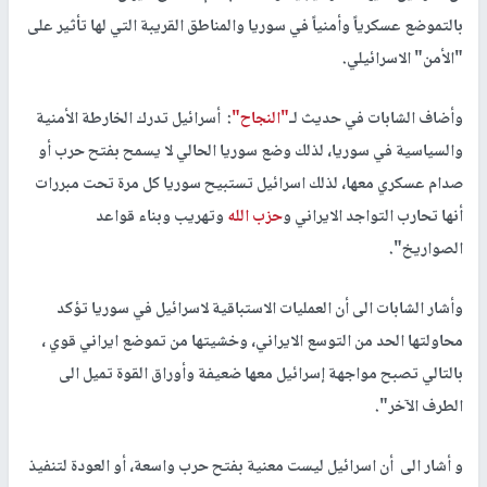
بالتموضع عسكرياً وأمنياً في سوريا والمناطق القريبة التي لها تأثير على
"الأمن" الاسرائيلي.
وأضاف الشابات في حديث لـ
"النجاح"
: أسرائيل تدرك الخارطة الأمنية
والسياسية في سوريا، لذلك وضع سوريا الحالي لا يسمح بفتح حرب أو
صدام عسكري معها، لذلك اسرائيل تستبيح سوريا كل مرة تحت مبررات
أنها تحارب التواجد الايراني و
حزب الله
وتهريب وبناء قواعد
الصواريخ".
وأشار الشابات الى أن العمليات الاستباقية لاسرائيل في سوريا تؤكد
محاولتها الحد من التوسع الايراني، وخشيتها من تموضع ايراني قوي ،
بالتالي تصبح مواجهة إسرائيل معها ضعيفة وأوراق القوة تميل الى
الطرف الآخر".
و أشار الى أن اسرائيل ليست معنية بفتح حرب واسعة، أو العودة لتنفيذ