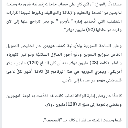
مستدركًا بالقول: "ولكن كان على حساب حاجات إنسانية ضرورية وملحة
للاجئين من الصحة والتعليم والإغاثة والتوظيف وغيرها نتيجة القرارات
التقشفية التي اتَّخذتها إدارة "الأونروا" لم يجر التراجع عنها إلى الآن
وفرت من خلالها (92) مليون دولار".
وعلى الساحة السورية والأردنية كشف هويدي عن تخفيض التمويل
الخاص بتوزيع التموين ودفع أجور المنازل السكنيَّة وفواتير الكهرباء
والماء بتكلفة (28) مليون دولار بعد أن كان المبلغ (120) مليون دولار
أمريكي، ويجري التوزيع في هذا البرنامج كلَّ ثلاثة أشهر لكلِّ لاجئ
فلسطيني مهجر من سوريا إلى الأردن.
كاشفًا عن رفض إدارة الوكالة لطلب كانت قد تقدَّمت به لجنة المهجرين
ويقضي بالعودة إلى مبلغ الـ (120)مليون دولار.
فيما وصفت اللجنة موقف الوكالة بــ "المجحف".