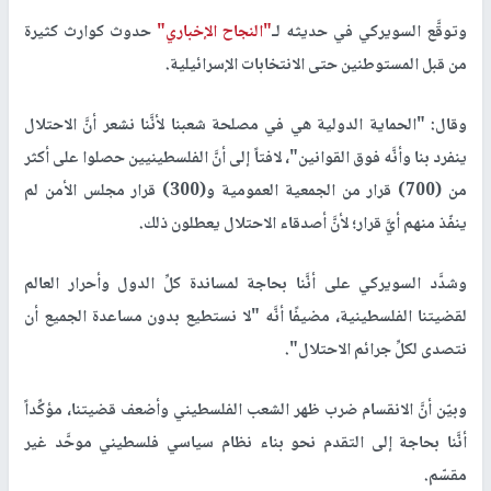
وتوقَّع السويركي في حديثه لـ
"النجاح الإخباري"
حدوث كوارث كثيرة
من قبل المستوطنين حتى الانتخابات الإسرائيلية.
وقال: "الحماية الدولية هي في مصلحة شعبنا لأنَّنا نشعر أنَّ الاحتلال
ينفرد بنا وأنَّه فوق القوانين"، لافتاً إلى أنَّ الفلسطينيين حصلوا على أكثر
من (700) قرار من الجمعية العمومية و(300) قرار مجلس الأمن لم
ينفّذ منهم أيَّ قرار؛ لأنَّ أصدقاء الاحتلال يعطلون ذلك.
وشدَّد السويركي على أنَّنا بحاجة لمساندة كلِّ الدول وأحرار العالم
لقضيتنا الفلسطينية، مضيفًا أنَّه "لا نستطيع بدون مساعدة الجميع أن
نتصدى لكلِّ جرائم الاحتلال".
وبيّن أنَّ الانقسام ضرب ظهر الشعب الفلسطيني وأضعف قضيتنا، مؤكِّداً
أنَّنا بحاجة إلى التقدم نحو بناء نظام سياسي فلسطيني موحَّد غير
مقسّم.