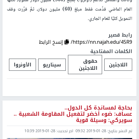
وكانت واشنطن تدعم (أونروا) بمبلغ (360) مليون دولار سنوياً، لكنَّها
العام الماضي قدَّمت فقط مبلغ (60) مليون دولار، ثمَّ قرَّرت وقف
التمويل كليًّا للعام الجاري.
رابط قصير
https://nn.najah.edu/45R9/
إنسخ الرابط
الكلمات المفتاحية
حقوق
اللاجئين
سيناريو
الأونروا
اللاجئين
بحاجة لمساندة كل الدول..
عساف: ضوء أخضر لتفعيل المقاومة الشعبية ..
سويركي: وسيلة قوية
تم النشر بتاريخ:
2019-01-28 09:32
اخر تحديث:
2019-01-28 10:39