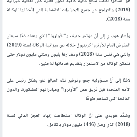
هو المبادرة لطلب مبالغ مالية كافية تكون قادرة على تغطية ميزانية
(2019) والتراجع عن جميع الإجراءات التقشفية التي اتَّخذتها الوكالة
سنة (2018).
وأشار هويدي إلى أنَّ مؤتمر جنيف و"الأونروا" الذي ينعقد غدًا سيعلن
المفوض العام للأونروا كرينبول خلاله عن ميزانية الوكالة لسنة (2019)
والتي هي نفس سنة (2018) ومقدارها بليون ومئتي مليون دولار حتى
تتمكن الوكالة من الاستمرار بتقديم خدماتها للاجئين.
لافتًا إلى أنَّ مسؤولية جمع وتوفير تلك المبالغ تقع بشكل رئيس على
الأمم المتحدة قبل فريق عمل "الأونروا" ومبادراتهم المشكورة، والدول
المانحة التي تساهم طوعًا.
وشدَّد هويدي على أنَّ الوكالة استطاعت إنهاء العجز المالي لسنة
(2018) الذي وصل (446) مليون دولار بالكامل.