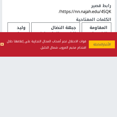
رابط قصير
https://nn.najah.edu/45QK/
الكلمات المفتاحية
المقاومة
جبهة النضال
وليد
الشعبية
الشعبي الفلسطيني
عساف
قوات الاحتلال تجبر أصحاب المحال التجارية على إغلاقها خلال
اقتحام مخيم العروب شمال الخليل.
اخر الأخبار
مسؤول إيراني: مضيق هرمز لن يُفتح قبل استجابة واشنطن
لشروط طهران
قائد «سنتكوم» يصل إسرائيل لبحث تطورات غزة والتنسيق
بشأن إيران
رئيس هيئة الأركان الأميركية يحذر من «نتيجة عكسية»
للتصعيد مع إيران