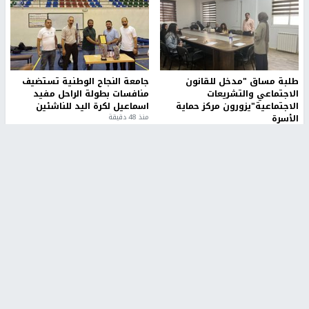
طلبة مساق "مدخل للقانون
جامعة النجاح الوطنية تستضيف
الاجتماعي والتشريعات
منافسات بطولة الراحل مفيد
الاجتماعية"يزورون مركز حماية
اسماعيل لكرة اليد للناشئين
الأسرة
منذ 48 دقيقة
منذ 5 ثواني
بمشاركة 25 مدرباً.. جامعة النجاح
مركز إعلام النجاح يستضيف وفدًا
تطلق دورة إعداد مدربي كرة
أكاديميًا من جامعة لوليو
القدم المستوى (C)
للتكنولوجيا السويدية
منذ 51 دقيقة
منذ 10 دقيقة
تقارير