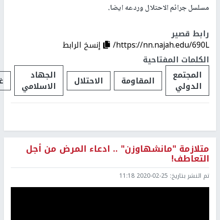
مسلسل جرائم الاحتلال وردعه ايضا.
رابط قصير
https://nn.najah.edu/690L/
إنسخ الرابط
الكلمات المفتاحية
المجتمع
الجهاد
المقاومة
الاحتلال
غ
الدولي
الاسلامي
متلازمة "مانشهاوزن" .. ادعاء المرض من أجل
التعاطف!
تم النشر بتاريخ:
2020-02-25 11:18