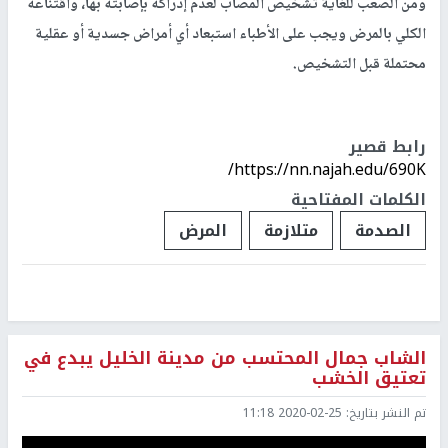
ومن الصعب للغاية تشخيص المصاب لعدم إدراكه بإصابته بها، واقتناعه
الكلي بالمرض ويجب على الأطباء استبعاد أي أمراض جسدية أو عقلية
محتملة قبل التشخيص.
رابط قصير
https://nn.najah.edu/690K/
الكلمات المفتاحية
الصدمة
متلازمة
المرض
الشاب جمال المحتسب من مدينة الخليل يبدع في
تعتيق الخشب
تم النشر بتاريخ:
2020-02-25 11:18