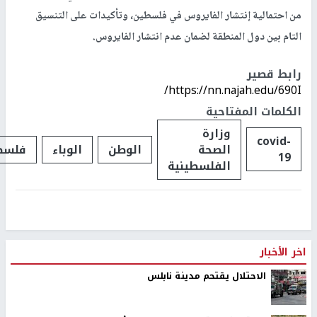
من احتمالية إنتشار الفايروس في فلسطين، وتأكيدات على التنسيق
التام بين دول المنطقة لضمان عدم انتشار الفايروس.
رابط قصير
https://nn.najah.edu/690I/
الكلمات المفتاحية
وزارة
covid-
الصحة
الوطن
الوباء
فلسط
19
الفلسطينية
اخر الأخبار
الاحتلال يقتحم مدينة نابلس