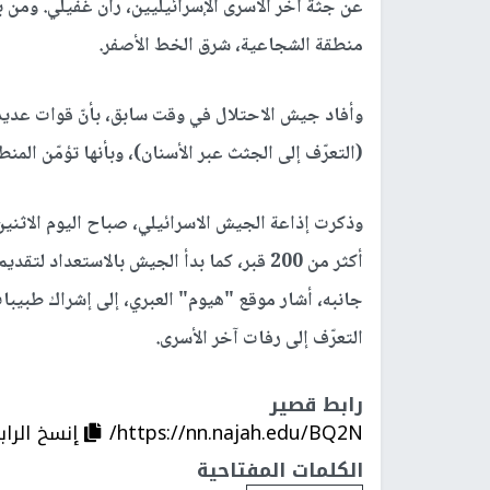
عن جثة آخر الأسرى الإسرائيليين، ران غفيلي. ومن ب
منطقة الشجاعية، شرق الخط الأصفر.
وأفاد جيش الاحتلال في وقت سابق، بأنّ قوات عدي
(التعرّف إلى الجثث عبر الأسنان)، وبأنها تؤمّن المنط
وذكرت إذاعة الجيش الاسرائيلي، صباح اليوم الاثنين،
أكثر من 200 قبر، كما بدأ الجيش بالاستعدا
جانبه، أشار موقع "هيوم" العبري، إلى إشراك طبيب
التعرّف إلى رفات آخر الأسرى.
رابط قصير
https://nn.najah.edu/BQ2N/
إنسخ الراب
الكلمات المفتاحية