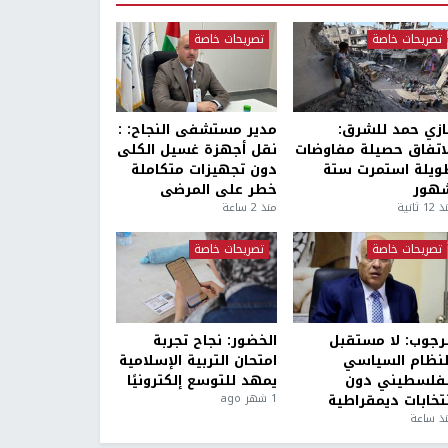
تصريحات خاصة
تصريحات خاصة
ازي حمد للشرق:
مدير مستشفى النجاح: :
لاتفاق حصيلة مفاوضات
نقل أجهزة غسيل الكلى
ويلة استمرت ستة
دون تجهيزات متكاملة
هور
خطر على المرضى
1 ثانية
منذ 2 ساعة
تصريحات خاصة
تصريحات خاصة
لرجوب: لا مستقبل
الخضور: نجاح تجربة
لنظام السياسي
امتحان التربية الإسلامية
لفلسطيني دون
يمهد للتوسع إلكترونيًا
نتخابات ديمقراطية
1 شهر ago
ذ ساعة