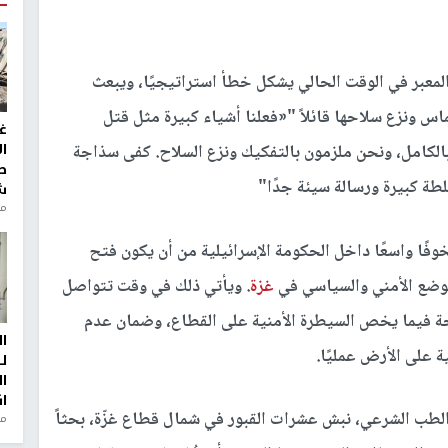
 المعبر في الوقت الحالي يشكل خطأ استراتيجيًا، ويبعث
س ونزع سلاحها قائلاً "
«فعلنا أشياء كبيرة مثل قتل
غ
ا
 بالكامل، ونحن ملزمون بالتفكيك ونزع السلاح. كفى سذاجة
ط
طة كبيرة ورسالة سيئة جدًا"
ش
منذ 2
ًا واسعًا داخل الحكومة الإسرائيلية من أن يكون فتح
الوضع الأمني والسياسي في
غزة
. ويأتي ذلك في وقت تتواصل
 فيما يخص السيطرة الأمنية على القطاع، وضمان عدم
ا
 على الأرض عمليًا.
ل
ا
ا
الطب الشرعي، نبش عشرات القبور في شمال قطاع غزّة، بحثاً
من