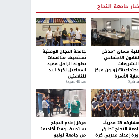
خبار جامعة النجاح
لبة مساق "مدخل
جامعة النجاح الوطنية
لقانون الاجتماعي
تستضيف منافسات
التشريعات
بطولة الراحل مفيد
لاجتماعية"يزورون مركز
اسماعيل لكرة اليد
ماية الأسرة
للناشئين
ذ ثانية
منذ 48 دقيقة
بمشاركة 25 مدرباً..
مركز إعلام النجاح
امعة النجاح تطلق
يستضيف وفدًا أكاديميًا
ورة إعداد مدربي كرة
من جامعة لوليو