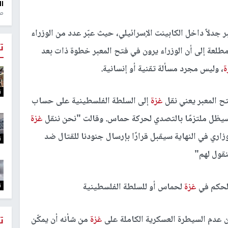
ال
منذ 1
ر جدلاً داخل الكابينت الإسرائيلي، حيث عبّر عدد من الوزراء
ت
لعة إلى أن الوزراء يرون في فتح المعبر خطوة ذات بعد
ة
، وليس مجرد مسألة تقنية أو إنسانية.
ت
ح المعبر يعني نقل
غزة
إلى السلطة الفلسطينية على حساب
 سيظل ملتزمًا بالتصدي لحركة حماس. وقالت "
نحن ننقل
غزة
زاري في النهاية سيقبل قرارًا بإرسال جنودنا للقتال ضد
ت
نقول لهم"
ت
الحكم في
غزة
لحماس أو للسلطة الفلسطينية
ن عدم السيطرة العسكرية الكاملة على
غزة
من شأنه أن يمكّن
ت