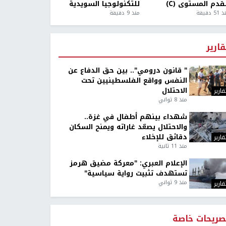
قدم المستوى (C)
للتكنولوجيا السويدية
5 دقيقة
منذ 9 دقيقة
قارير
" قانون درومي".. بين حق الدفاع عن
النفس وواقع الفلسطينيين تحت
الاحتلال
قارير
منذ 8 ثواني
شهداء بينهم أطفال في غزة..
والاحتلال يصعّد غاراته ويمنح السكان
دقائق للإخلاء
قارير
منذ 11 ثانية
الإعلام العبري: "معركة مضيق هرمز
تستهدف تثبيت رواية سياسية"
منذ 9 ثواني
قارير
صريحات خاصة