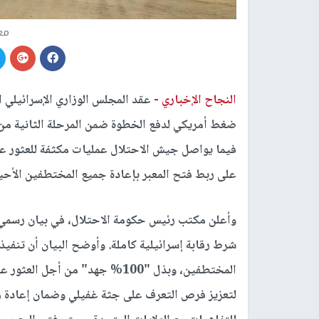
معب
النجاح الإخباري -
عقد المجلس الوزاري الإسرائيلي 
ضغط أمريكي لدفع الخطوة ضمن المرحلة الثانية من 
فيما يواصل جيش الاحتلال عمليات مكثفة للعثور عل
على ربط فتح المعبر بإعادة جميع المختطفين الأحيا
وأعلن مكتب رئيس حكومة الاحتلال، في بيان رسمي،
شرط رقابة إسرائيلية كاملة. وأوضح البيان أن تنف
المختطفين، وبذل "100% جهد" من 
لتعزيز فرص التعرف على جثة غفيلي وضمان إعادة رفات