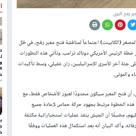
أ
ر رفح البري
المصغر (الكابينت) اجتماعاً لمناقشة فتح معبر رفح، في ظل
ط
خطة الرئيس الأمريكي دونالد ترامب. وتأتي هذه التطورات
ل
و
ى جثة آخر الأسرى الإسرائيليين، ران غفيلي، وسط تأكيدات
ا
ء والموتى.
ح
من
 أن فتح المعبر سيكون محدودًا لعبور الأشخاص فقط، مع
يذ هذه الخطوة مرتبط بجهود حركة حماس لإعادة جميع
أجل العثور عليهم، مضيفًا أن الجيش ينفذ عمليات استخباراتية مكثفة
ه. وأكد البيان أنه بعد استكمال هذه العمليات ووفقًا
ج
د