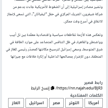
السياسية بين القدس والقاهرة” شرط أساسي للمضي في الصفقة.
وتشير مصادر إسرائيلية إلى أن الضغوط الأمريكية جاءت بدعم من
شركة شيفرون، الشريك المركزي في حقل “ليفياثان”، التي تسعى لإنجاز
الاتفاق في أسرع وقت ممكن.
وتعكس هذه الأزمة تقاطعات سياسية واقتصادية معقّدة بين تل أبيب
وواشنطن والقاهرة، في ظل التنافس المتصاعد على موارد الطاقة في
شرق المتوسط، وسعي إسرائيل لترسيخ مكانتها كمصدّر رئيسي للغاز في
المنطقة، دون الإضرار بمصالحها الداخلية أو إثارة خلافات مع جيرانها
رابط قصير
https://nn.najah.edu/BJR3/
إنسخ الرابط
الكلمات المفتاحية
أمريكا
التوتر
مصر
اسرائيل
الغاز