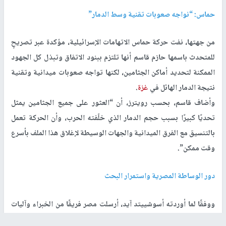
حماس: “نواجه صعوبات تقنية وسط الدمار”
من جهتها، نفت حركة حماس الاتهامات الإسرائيلية، مؤكدة عبر تصريحٍ
للمتحدث باسمها حازم قاسم أنها تلتزم ببنود الاتفاق وتبذل كل الجهود
الممكنة لتحديد أماكن الجثامين، لكنها تواجه صعوبات ميدانية وتقنية
نتيجة الدمار الهائل في
غزة
.
وأضاف قاسم، بحسب رويترز، أن “العثور على جميع الجثامين يمثل
تحديًا كبيرًا بسبب حجم الدمار الذي خلّفته الحرب، وأن الحركة تعمل
بالتنسيق مع الفرق الميدانية والجهات الوسيطة لإغلاق هذا الملف بأسرع
وقت ممكن”.
دور الوساطة المصرية واستمرار البحث
ووفقًا لما أوردته أسوشييتد آيد، أرسلت مصر فريقًا من الخبراء وآليات
ثقيلة إلى
غزة
للمساعدة في عمليات البحث عن الجثامين، والتي تتركّز