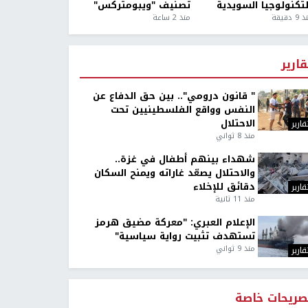
لتكنولوجيا السويدية
تصنيف "ويبومتركس"
9 دقيقة
منذ 2 ساعة
قارير
" قانون درومي".. بين حق الدفاع عن
النفس وواقع الفلسطينيين تحت
الاحتلال
قارير
منذ 8 ثواني
شهداء بينهم أطفال في غزة..
والاحتلال يصعّد غاراته ويمنح السكان
دقائق للإخلاء
قارير
منذ 11 ثانية
الإعلام العبري: "معركة مضيق هرمز
تستهدف تثبيت رواية سياسية"
منذ 9 ثواني
قارير
صريحات خاصة