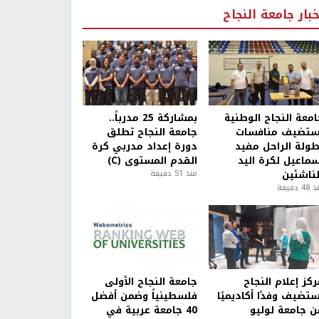
خبار جامعة النجاح
امعة النجاح الوطنية
بمشاركة 25 مدرباً..
ستضيف منافسات
جامعة النجاح تطلق
طولة الراحل مفيد
دورة إعداد مدربي كرة
سماعيل لكرة اليد
القدم المستوى (C)
لناشئين
منذ 51 دقيقة
4 دقيقة
كز إعلام النجاح
جامعة النجاح الأولى
ستضيف وفدًا أكاديميًا
فلسطينياً وضمن أفضل
ن جامعة لوليو
40 جامعة عربية في