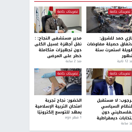
تصريحات خاصة
تصريحات خاصة
ازي حمد للشرق:
مدير مستشفى النجاح: :
لاتفاق حصيلة مفاوضات
نقل أجهزة غسيل الكلى
ويلة استمرت ستة
دون تجهيزات متكاملة
هور
خطر على المرضى
1 ثانية
منذ 2 ساعة
تصريحات خاصة
تصريحات خاصة
لرجوب: لا مستقبل
الخضور: نجاح تجربة
لنظام السياسي
امتحان التربية الإسلامية
لفلسطيني دون
يمهد للتوسع إلكترونيًا
نتخابات ديمقراطية
1 شهر ago
ذ ساعة