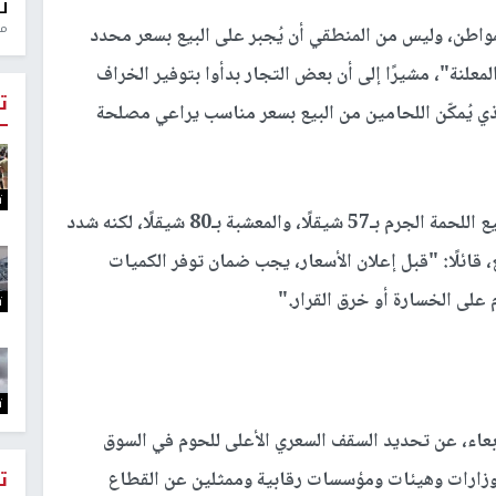
ل
منذ 
لمواطن، وليس من المنطقي أن يُجبر على البيع بسعر محدد
لمعلنة"، مشيرًا إلى أن بعض التجار بدأوا بتوفير الخراف
ت
يقلًا للكيلو، الأمر الذي يُمكّن اللحامين من البيع بسعر مناسب يراعي مصلحة
ت
وأشار إلى أن الاتفاق مع الجهات الرسمية نص على بيع اللحمة الجرم بـ57 شيقلًا، والمعشبة بـ80 شيقلًا، لكنه شدد
 قائلًا: "قبل إعلان الأسعار، يجب ضمان توفر الكميات
م على الخسارة أو خرق القرار
".
ت
ت
بعاء، عن
تحديد السقف السعري الأعلى للحوم
في السوق
ت
زارات وهيئات ومؤسسات رقابية وممثلين عن القطاع