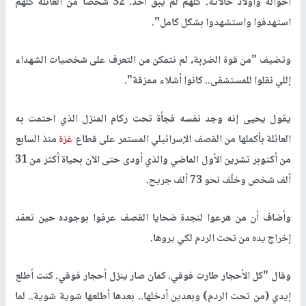
أخواله وأولاد خالاته. كلهم لم يبق أحد. 32 شخصا من العائلة كلهم
استهدفوا واستشهدوا بشكل كامل".
وتضيف "من قوة الضربة، لم نتمكن من التعرف على شخصيات الشهداء
إللي نقلوا للمستشفى.. كانوا أشلاء ممزقة".
يقول يحيى إنه وجد نفسه فجأة تحت ركام المنزل الذي احتمت به
العائلة بأكملها من القصف الإسرائيلي المستمر على قطاع
غزة
منذ السابع
من أكتوبر تشرين الأول الماضي والذي أودى حتى الآن بحياة أكثر من 31
ألف شخص وخلّف نحو 73 ألف جريح.
وأضاف أن من هرعوا لنجدة ضحايا القصف عرفوا بوجوده حين تعمّد
إخراج يده من تحت الردم لكي يروها.
وقال "كل الأحجار طارت فوقي. كمان صار ينزل أحجار فوقي. كنت أطلع
إيدي (من تحت الردم) وبعدين أدخلها.. بعدها أطلعها شوية شوية.. لما