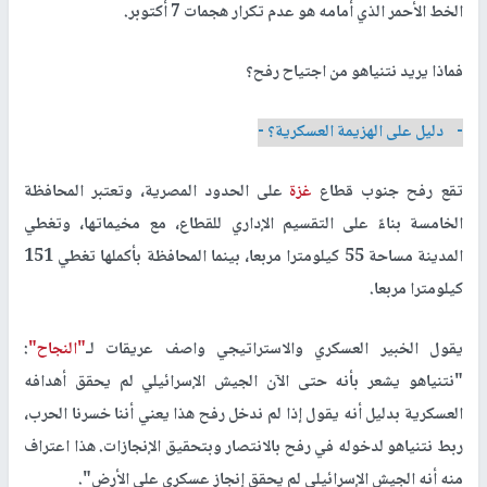
الخط الأحمر الذي أمامه هو عدم تكرار هجمات 7 أكتوبر.
فماذا يريد نتنياهو من اجتياح رفح؟
- دليل على الهزيمة العسكرية؟ -
تقع رفح جنوب قطاع
غزة
على الحدود المصرية، وتعتبر المحافظة
الخامسة بناءً على التقسيم الإداري للقطاع، مع مخيماتها، وتغطي
المدينة مساحة 55 كيلومترا مربعا، بينما المحافظة بأكملها تغطي 151
كيلومترا مربعا.
يقول الخبير العسكري والاستراتيجي واصف عريقات لـ
"النجاح"
:
"نتنياهو يشعر بأنه حتى الآن الجيش الإسرائيلي لم يحقق أهدافه
العسكرية بدليل أنه يقول إذا لم ندخل رفح هذا يعني أننا خسرنا الحرب،
ربط نتنياهو لدخوله في رفح بالانتصار وبتحقيق الإنجازات. هذا اعتراف
منه أنه الجيش الإسرائيلي لم يحقق إنجاز عسكري على الأرض".