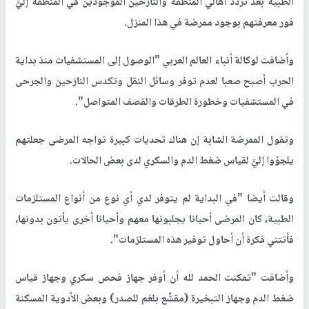
الطبية بعد تردد أهالي المنطقة والنازحين الموجودين في المنطقة إليَّ
فور معرفتهم بوجود ممرضة في هذا المنزل.
وأضافت لوكالة أنباء العالم العربي "الوصول إلى المستشفيات منذ بداية
الحرب أصبح صعبا لعدم توفر وسائل النقل وتكدس النازحين والجرحى
في المستشفيات وخطورة الطرقات والقصف المتواصل".
وتقول الممرضة الشابة إن هناك تحديات كبيرة تواجه المرضى جعلتهم
يلجؤوا إليَّ لقياس ضغط الدم والسكري لدى بعض الحالات.
وقالت أيضا "في البداية لم يتوفر لدي أي نوع من أنواع المستلزمات
الطبية، كان المرضى أحيانا يجلبونها معهم وأحيانا أخرى يأتون بدونها،
فأتتني فكرة أن أحاول توفير هذه المستلزمات".
وأضافت "تمكنت الحمد لله أن أوفر جهاز فحص سكري وجهاز قياس
ضغط الدم وجهاز التبخيرة (مقشِّع بلغم للصدر) وبعض الأدوية المسكنة