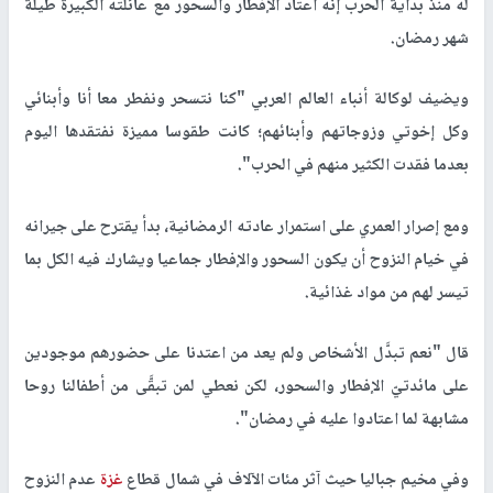
له منذ بداية الحرب إنه اعتاد الإفطار والسحور مع عائلته الكبيرة طيلة
شهر رمضان.
ويضيف لوكالة أنباء العالم العربي "كنا نتسحر ونفطر معا أنا وأبنائي
وكل إخوتي وزوجاتهم وأبنائهم؛ كانت طقوسا مميزة نفتقدها اليوم
بعدما فقدت الكثير منهم في الحرب".
ومع إصرار العمري على استمرار عادته الرمضانية، بدأ يقترح على جيرانه
في خيام النزوح أن يكون السحور والإفطار جماعيا ويشارك فيه الكل بما
تيسر لهم من مواد غذائية.
قال "نعم تبدَّل الأشخاص ولم يعد من اعتدنا على حضورهم موجودين
على مائدتيّ الإفطار والسحور، لكن نعطي لمن تبقَّى من أطفالنا روحا
مشابهة لما اعتادوا عليه في رمضان".
وفي مخيم جباليا حيث آثر مئات الآلاف في شمال قطاع
غزة
عدم النزوح