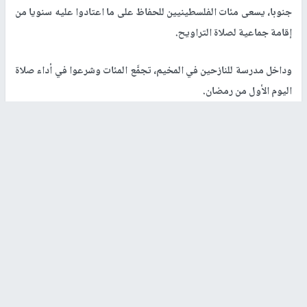
جنوبا، يسعى مئات الفلسطينيين للحفاظ على ما اعتادوا عليه سنويا من
إقامة جماعية لصلاة التراويح.
وداخل مدرسة للنازحين في المخيم، تجمَّع المئات وشرعوا في أداء صلاة
اليوم الأول من رمضان.
ويقول أيمن ظاهر الذي كان بين الحاضرين في صلاة الجماعة "لم نعش
لحظات بهذه القسوة من قبل، لكن الطقوس الروحانية في رمضان تعطينا
أملا بأن الوضع سيتغير".
ويضيف "هنا في شمال
غزة
لا نجد ما نفطر عليه أو نتسحر به، فنحن
نصوم من خمسة شهور تقريبا أي منذ بدء الحرب.
"مرَّت أيام كاملة أحيانا دون أن نأكل شيئا، لكن رغم كل ما يحدث نحاول
أن نتمسك بعاداتنا الرمضانية أو بجزء منها على الأقل آملين أن تكون