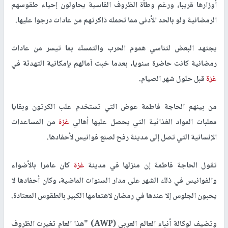
أوزارها قريبا، ورغم وطأة الظروف القاسية يحاولون إحياء طقوسهم
الرمضانية ولو بالحد الأدنى مما تحمله ذاكرتهم من عادات درجوا عليها.
يجتهد البعض لتناسي هموم الحرب والتمسك بما تيسر من عادات
رمضانية كانت حاضرة سنويا، بعدما خبت آمالهم بإمكانية التهدئة في
غزة
قبل حلول شهر الصيام.
من بينهم الحاجة فاطمة عوض التي تستخدم علب الكرتون وبقايا
معلبات المواد الغذائية التي يحصل عليها أهالي
غزة
من المساعدات
الإنسانية التي تصل إلى مدينة رفح لصنع فوانيس لأحفادها.
تقول الحاجة فاطمة إن منزلها في مدينة
غزة
كان عامرا بالأضواء
والفوانيس في ذلك الشهر على مدار السنوات الماضية، وكان أحفادها لا
يحبون الجلوس إلا عندها في رمضان لاهتمامها الكبير بالطقوس المعتادة.
وتضيف لوكالة أنباء العالم العربي (AWP) "هذا العام تغيرت الظروف