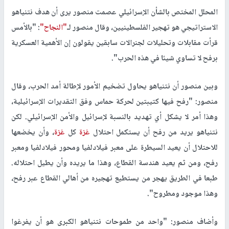
المحلل المختص بالشأن الإسرائيلي عصمت منصور يرى أن هدف نتنياهو
الاستراتيجي هو تهجير الفلسطينيين، وقال منصور لـ
"النجاح"
: "بالأمس
قرأت مقابلات وتحليلات لجنرالات سابقين يقولون إن الأهمية العسكرية
برفح لا تساوي شيئا في هذه الحرب".
وبين منصور أن نتنياهو يحاول تضخيم الأمور لإطالة أمد الحرب، وقال
منصور: "رفح فيها كتيبتين لحركة حماس وفق التقديرات الإسرائيلية،
وهذا أمر لا يشكل أي تهديد بالنسبة لإسرائيل والأمن الإسرائيلي. لكن
نتنياهو يريد من رفح أن يستكمل احتلال
غزة
كل
غزة
، وأن يخضعها
للاحتلال أن يعيد السيطرة على معبر فيلادلفيا ومحور فيلادلفيا ومعبر
رفح، ومن ثم يعيد هندسة القطاع، وهذا ما يريده وأن يطيل احتلاله.
طبعا في الطريق يهجر من يستطيع تهجيره من أهالي القطاع عبر رفح،
وهذا موجود ومطروح".
وأضاف منصور: "واحد من طموحات نتنياهو الكبرى هو أن يفرغوا