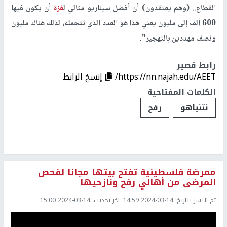
القطاع.. (وهم يعتقدون) أن أفضل سيناريو مثالي ل
غزة
أن يكون فيها
600 ألف إلى مليون يعني هذا هو العدد الذي تتحمله، لذلك هناك مليون
ونصف مهددين بالتهجير".
رابط قصير
https://nn.najah.edu/AEET/
إنسخ الرابط
الكلمات المفتاحية
نتنياهو
رفح
ممرضة فلسطينية تفتح بيتها مجانا لفحص
المرضى من أهالي رفح ونازحيها
تم النشر بتاريخ:
2024-03-14 14:59
اخر تحديث:
2024-03-14 15:00