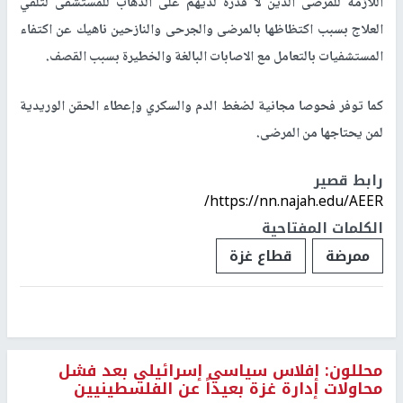
اللازمة للمرضى الذين لا قدرة لديهم على الذهاب للمستشفى لتلقي
العلاج بسبب اكتظاظها بالمرضى والجرحى والنازحين ناهيك عن اكتفاء
المستشفيات بالتعامل مع الاصابات البالغة والخطيرة بسبب القصف.
كما توفر فحوصا مجانية لضغط الدم والسكري وإعطاء الحقن الوريدية
لمن يحتاجها من المرضى.
رابط قصير
https://nn.najah.edu/AEER/
الكلمات المفتاحية
ممرضة
قطاع غزة
محللون: إفلاس سياسي إسرائيلي بعد فشل
محاولات إدارة غزة بعيداً عن الفلسطينيين