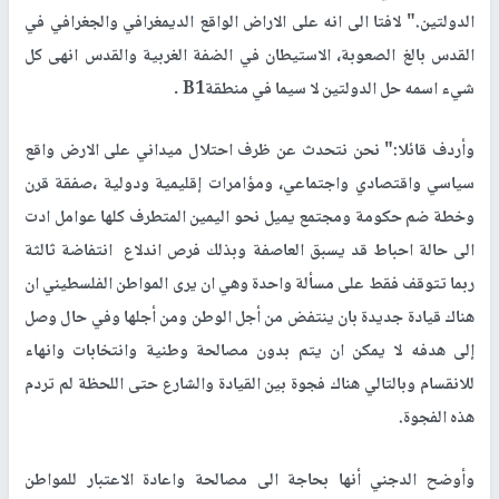
الدولتين." لافتا الى انه على الاراض الواقع الديمغرافي والجغرافي في
القدس بالغ الصعوبة، الاستيطان في الضفة الغربية والقدس انهى كل
شيء اسمه حل الدولتين لا سيما في منطقةB1 .
وأردف قائلا:" نحن نتحدث عن ظرف احتلال ميداني على الارض واقع
سياسي واقتصادي واجتماعي، ومؤامرات إقليمية ودولية ،صفقة قرن
وخطة ضم حكومة ومجتمع يميل نحو اليمين المتطرف كلها عوامل ادت
الى حالة احباط قد يسبق العاصفة وبذلك فرص اندلاع انتفاضة ثالثة
ربما تتوقف فقط على مسألة واحدة وهي ان يرى المواطن الفلسطيني ان
هناك قيادة جديدة بان ينتفض من أجل الوطن ومن أجلها وفي حال وصل
إلى هدفه لا يمكن ان يتم بدون مصالحة وطنية وانتخابات وانهاء
للانقسام وبالتالي هناك فجوة بين القيادة والشارع حتى اللحظة لم تردم
هذه الفجوة.
وأوضح الدجني أنها بحاجة الى مصالحة واعادة الاعتبار للمواطن