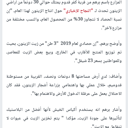
المزارع باسم برهم من قرية كفر قدوم يمتلك حوالي 30 دونماً من أراضي
الزيتون تحدث لـ
"النجاح الإخباري"
حول انتاج الزيتون لهذا العام، "إن
نسبة الحصاد لا تتجاوز 30% من المحصول العام، والنسب مختلفة من
مزارع لآخر".
وأوضح برهم، "إن حصادي لعام 2019 "3 طن" من زيت الزيتون، بحيث
تم توزيع المنتج للأقارب في الخارج، وبيع بعض الزيت للمعاصر،
وللمواطنين بسعر 23 شيقل".
وأضاف: لدي أرض مساحتها 8 دونمات ونصف، القريبة من مستوطنة
قدوميم، خلال عملي بها واهتمامي بزراعة أشجار الزيتون، فقد كان
الاحتلال يعمل على عرقلة الدخول للأرض والاهتمام بها".
وأشار برهم انه يستخدم أكياس الخيش لأنها أفضل من البلاستيك
لتأثيرها على جودة الزيت، مؤكدا " يتم تخزين الزيت في عبوات لا
تتفاعل مع الزيت".