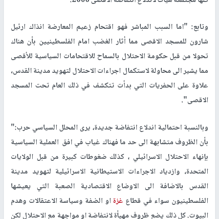
كلها مجتمعة هيأت لاندلاع انتفاضة الاقصى 2000.
وتابع: "اما السبب المباشر فهو اقتحام زعيم المعارضة انذاك ارئيل
شارون للمسجد الاقصى مما أثار الغضب امام الفلسطينيين بأن هناك
تحولا من قبل حكومة الاحتلال بالسماح للاقتحامات السياسية للأقصى
مما يشير الى محاولة لاستكمال اجراءات الاحتلال لتهويد مدينة القدس،
علاوة على الحفريات التي بدأت تتكشف في ذلك العام تحت المسجد
الاقصى".
وبالنسبة احتمالية اندلاع انتفاضة جديدة، يرى المحلل السياسي حرب:"
بأن الظروف متشابهة الى حد ما فهناك غياب في افق العملية السياسية
بإنهاء الاحتلال الاسرائيلي ، كذلك ضغوطات كبيرة من قبل الولايات
المتحدة، وازدياد الاجراءات الاستيطانية الاسرائيلية لتهويد مدينة
القدس بالاضافة الى الاوضاع الاقتصادية الصعبة التي يعيشها
الفلسطينيون سواء في قطاع
غزة
او الضفة وسياسة الاعتقالات وهدم
البيوت. كل ذلك يضع ظروف مهيأة لانتفاضة او مواجهة مع الاحتلال لكن