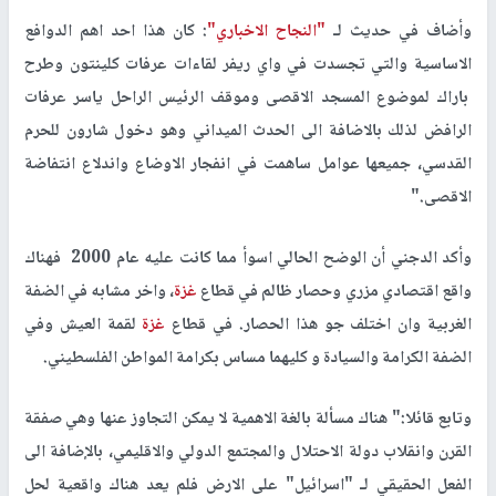
وأضاف في حديث لـ
"النجاح الاخباري"
: كان هذا احد اهم الدوافع
الاساسية والتي تجسدت في واي ريفر لقاءات عرفات كلينتون وطرح
باراك لموضوع المسجد الاقصى وموقف الرئيس الراحل ياسر عرفات
الرافض لذلك بالاضافة الى الحدث الميداني وهو دخول شارون للحرم
القدسي، جميعها عوامل ساهمت في انفجار الاوضاع واندلاع انتفاضة
الاقصى."
وأكد الدجني أن الوضح الحالي اسوأ مما كانت عليه عام 2000 فهناك
واقع اقتصادي مزري وحصار ظالم في قطاع
غزة
، واخر مشابه في الضفة
الغربية وان اختلف جو هذا الحصار. في قطاع
غزة
لقمة العيش وفي
الضفة الكرامة والسيادة و كليهما مساس بكرامة المواطن الفلسطيني.
وتابع قائلا:" هناك مسألة بالغة الاهمية لا يمكن التجاوز عنها وهي صفقة
القرن وانقلاب دولة الاحتلال والمجتمع الدولي والاقليمي، بالإضافة الى
الفعل الحقيقي لـ "اسرائيل" على الارض فلم يعد هناك واقعية لحل