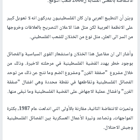
الانتفاضة بالمعنى المشابه ل2000 صعب التوقع."
وبيّن أن التطبيع العربي وان كان الفلسطينيون يدركون انه لا تعويل كبير
على الانظمة العربية لكن مثل هذا الاعلان التصريح بالعلاقات وخروجها
من السر الى العلن، مثل نوع من الخذلان للشعب الفلسطيني.
وأشار الى ان مفاعيل هذا الخذلان واستشعار القوى السياسية والفصائل
بوجود خطر يهدد القضية الفلسطينية في مرحلته الاخيرة. وذلك من
خلال مشروع "صفقة القرن" ومشروع الضم وما نتج عن ذلك من توحد
الفصائل الفلسطينية وتقاطعها في نقطة محددة وهي افشال "صفقة
القرن" وافشال عملية الاجهاض على القضية الفلسطينية وما تبقى منها.
وتميزت الانتفاضة الثانية، مقارنة بالأولى التي اندلعت عام 1987، بكثرة
المواجهات، وتصاعد وتيرة الأعمال العسكرية بين الفصائل الفلسطينية
وجيش الاحتلال.