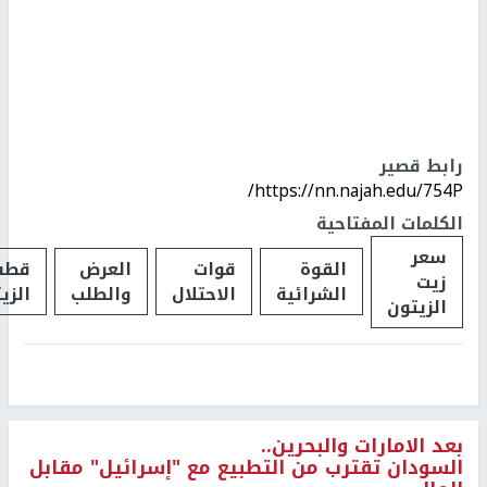
رابط قصير
https://nn.najah.edu/754P/
الكلمات المفتاحية
سعر
القوة
قوات
العرض
قطف
زيت
الشرائية
الاحتلال
والطلب
الزي
الزيتون
بعد الامارات والبحرين..
السودان تقترب من التطبيع مع "إسرائيل" مقابل