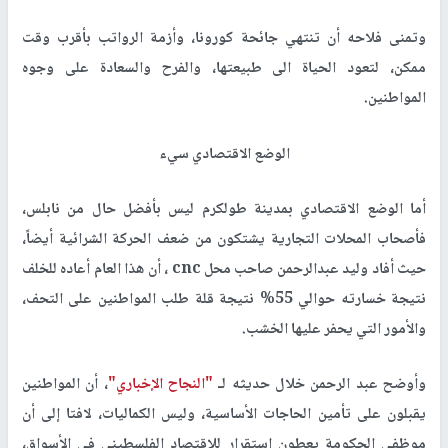
وتمنى فلاحه أن تنتهي جائحة كورونا، وأزمة الرواتب بأقرب وقت
ممكن، لتعود الحياة الى طبيعتها، والفرح والسعادة على وجوه
المواطنين.
الوضع الاقتصادي سيء
أما الوضع الاقتصادي بمدينة طولكرم ليس بأفضل حال من نابلس،
فأصحاب المحلات التجارية يشتكون من ضعف الحركة الشرائية أيضاً،
حيث أفاد وليد عبدالرحمن صاحب محل cnc ، أن هذا العام أعاده للخلف
نتيجة خسارته حوالي 55% نتيجة قلة طلب المواطنين على التحف،
والأمور التي يحفر عليها الخشب.
وأوضح عبد الرحمن خلال حديثه لـ
"النجاح الإخباري"
، أن المواطنين
يقبلون على تأمين الحاجات الأساسية، وليس الكماليات، لافتا إلى أن
موظفي الحكومة يعطون استقرار للاقتصاد الفلسطيني في الأسواق،