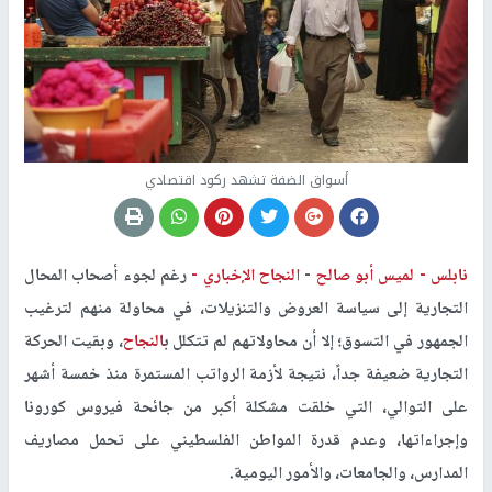
أسواق الضفة تشهد ركود اقتصادي
نابلس -
لميس أبو صالح
-
النجاح الإخباري -
رغم لجوء أصحاب المحال
التجارية إلى سياسة العروض والتنزيلات، في محاولة منهم لترغيب
الجمهور في التسوق؛ إلا أن محاولاتهم لم تتكلل ب
النجاح
، وبقيت الحركة
التجارية ضعيفة جداً، نتيجة لأزمة الرواتب المستمرة منذ خمسة أشهر
على التوالي، التي خلقت مشكلة أكبر من جائحة فيروس كورونا
وإجراءاتها، وعدم قدرة المواطن الفلسطيني على تحمل مصاريف
المدارس، والجامعات، والأمور اليومية.