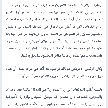
برعاية الولايات المتحدة الأمريكية، تقترب دولة عربية جديدة من
التطبيع، في انقلاب كلي بموقفها حيث رفضت التطبيع أول الشهر
الجاري وشددت على أن المجلس الانتقالي السوداني ليس من صلاحياته
إبرام اتفاقات، لكن ما أعلن عن تحول في الموقف السوداني والقبول
بالتطبيع مقابل رفع السودان من لائحة الدول الإرهابية من قبل الولايات
المتحدة الأمريكية، ودعمها بـ 7 مليار دولار أمريكي، وتفاصيل أخرى،
وهو ما لم يجد معارضة أمريكية ، وكذلك إماراتية التي ضغطت
واستعدت لدعم السودان مالياً مقابل التطبيع، لتلتحق بركبها.
وكان الرئيس الأمريكي دونالد ترامب، قد أكد في مرات عدة، أن هناك
دول عربية ستلحق بالإمارات والبحرين، للتطبيع مع "إسرائيل".
وتشير أغلب التوقعات إلى أن "السودان" هي الدولة التالية بعد الامارات
والبحرين، خصوصاً وأن مصادر أكد توصل السودان والإدارة الأميركية
إلى اتفاق يتضمن حذف اسم الخرطوم من اللائحة الأميركية للدول