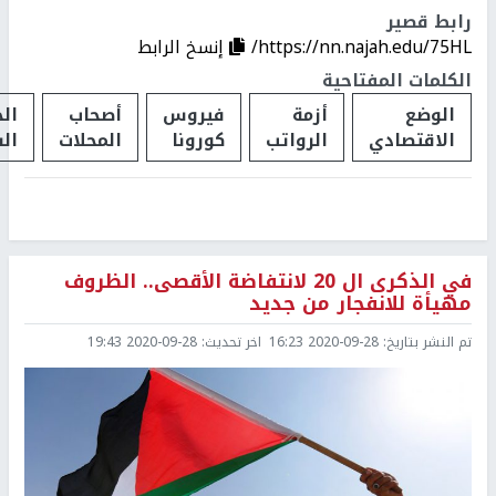
رابط قصير
https://nn.najah.edu/75HL/
إنسخ الرابط
الكلمات المفتاحية
الوضع
أزمة
فيروس
أصحاب
ال
الاقتصادي
الرواتب
كورونا
المحلات
ال
في الذكرى ال 20 لانتفاضة الأقصى.. الظروف
مهيأة للانفجار من جديد
تم النشر بتاريخ:
2020-09-28 16:23
اخر تحديث:
2020-09-28 19:43