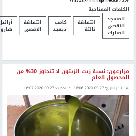
https://nn.najah.edu/759F/
الكلمات المفتاحية
المسجد
انتفاضة
كامب
انتفاضة
أرائيل
الاقصى
ثالثة
ديفيد
الاقصى
شارون
المبارك
مزارعون: نسبة زيت الزيتون لا تتجاوز 30% من
المحصول العام
تم النشر بتاريخ:
2020-09-27 16:06
اخر تحديث:
2020-09-27 16:07