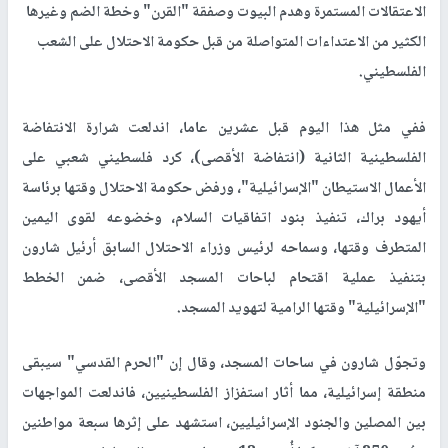
الاعتقالات المستمرة وهدم البيوت وصفقة "القرن" وخطة الضم وغيرها
الكثير من الاعتداءات المتواصلة من قبل حكومة الاحتلال على الشعب
الفلسطيني.
ففي مثل هذا اليوم قبل عشرين عاما، اندلعت شرارة الانتفاضة
الفلسطينية الثانية (انتفاضة الأقصى)، كرد فلسطيني شعبي على
الأعمال الاستيطان "الإسرائيلية"، ورفض حكومة الاحتلال وقتها برئاسة
أيهود براك، تنفيذ بنود اتفاقيات السلام، وخضوعه لقوى اليمين
المتطرف وقتها، وسماحه لرئيس وزراء الاحتلال السابق أرئيل شارون
بتنفيذ عملية اقتحام لباحات المسجد الأقصى، ضمن الخطط
"الإسرائيلية" وقتها الرامية لتهويد المسجد.
وتجوّل شارون في ساحات المسجد، وقال إن "الحرم القدسي" سيبقى
منطقة إسرائيلية، مما أثار استفزاز الفلسطينيين، فاندلعت المواجهات
بين المصلين والجنود الإسرائيليين، استشهد على إثرها سبعة مواطنين