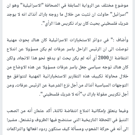
موضوع مختلف عن الرواية السابقة في الصحافة "الاسرائيلية" وهو ان
"اسرائيل" حاولت ان تثبت من خلال ما روجه باراك آنذاك انه لا يوجد
شريك فلسطيني بحيث كان يراد تكريس هذا الرأي".
وأضاف :" في دوائر الاستخبارات الاسرائيلية كان هناك بحوث مهنية
توصلت الى ان الرئيس الراحل ياسر عرفات لم يكن مسؤولا عن اندلاع
انتفاضة ال2000 أي أنه لم يكن يحث او يدفع نحو هذا الاتجاه، ولكن
كان هناك توجه سياسي جعل ياسر عرفات مسؤولا عن هذه الاوضاع من
خلال محاولة تكييف هذه التقارير الاستخباراتية المهنية لتتوافق مع
التوجهات السياسية آنذاك من أجل نزع الشرعية عن الرئيس عرفات، ومن
أجل تكريس مقولة باراك ب"أنه لا شريك فلسطيني".
وفيما يتعلق بإمكانية اندلاع انتفاضة ثالثة، أكد عثمان أنه من الصعب
التنبؤ في اللحظة التاريخية التي ستنضج فيها الظروف وتشتعل. مشيرا
الى أنه في حركة الشعوب ومسألة كيف ستكون ردود افعالها والتراكمات