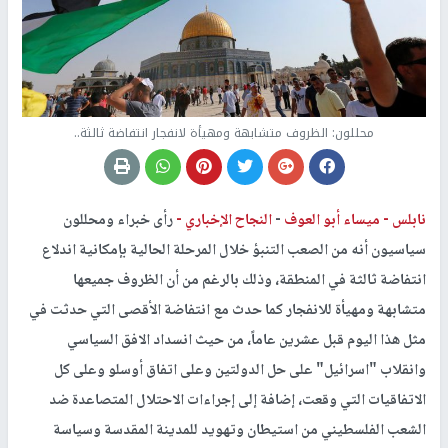
محللون: الظروف متشابهة ومهيأة لانفجار انتفاضة ثالثة..
نابلس -
ميساء أبو العوف
-
النجاح الإخباري -
رأى خبراء ومحللون
سياسيون أنه من الصعب التنبؤ خلال المرحلة الحالية بإمكانية اندلاع
انتفاضة ثالثة في المنطقة، وذلك بالرغم من أن الظروف جميعها
متشابهة ومهيأة للانفجار كما حدث مع انتفاضة الأقصى التي حدثت في
مثل هذا اليوم قبل عشرين عاماً، من حيث انسداد الافق السياسي
وانقلاب "اسرائيل" على حل الدولتين وعلى اتفاق أوسلو وعلى كل
الاتفاقيات التي وقعت، إضافة إلى إجراءات الاحتلال المتصاعدة ضد
الشعب الفلسطيني من استيطان وتهويد للمدينة المقدسة وسياسة