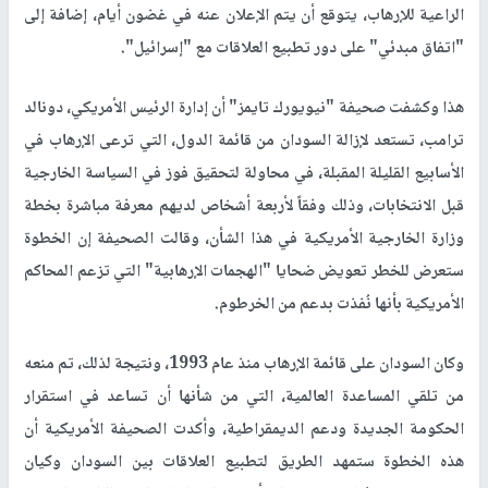
الراعية للإرهاب، يتوقع أن يتم الإعلان عنه في غضون أيام، إضافة إلى
"اتفاق مبدئي" على دور تطبيع العلاقات مع "إسرائيل".
هذا وكشفت صحيفة "نيويورك تايمز" أن إدارة الرئيس الأمريكي، دونالد
ترامب، تستعد لإزالة السودان من قائمة الدول، التي ترعى الإرهاب في
الأسابيع القليلة المقبلة، في محاولة لتحقيق فوز في السياسة الخارجية
قبل الانتخابات، وذلك وفقاً لأربعة أشخاص لديهم معرفة مباشرة بخطة
وزارة الخارجية الأمريكية في هذا الشأن، وقالت الصحيفة إن الخطوة
ستعرض للخطر تعويض ضحايا "الهجمات الإرهابية" التي تزعم المحاكم
الأمريكية بأنها نُفذت بدعم من الخرطوم.
وكان السودان على قائمة الإرهاب منذ عام 1993، ونتيجة لذلك، تم منعه
من تلقي المساعدة العالمية، التي من شأنها أن تساعد في استقرار
الحكومة الجديدة ودعم الديمقراطية، وأكدت الصحيفة الأمريكية أن
هذه الخطوة ستمهد الطريق لتطبيع العلاقات بين السودان وكيان