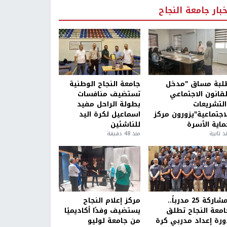
خبار جامعة النجاح
لبة مساق "مدخل
جامعة النجاح الوطنية
لقانون الاجتماعي
تستضيف منافسات
التشريعات
بطولة الراحل مفيد
لاجتماعية"يزورون مركز
اسماعيل لكرة اليد
ماية الأسرة
للناشئين
ذ ثانية
منذ 48 دقيقة
بمشاركة 25 مدرباً..
مركز إعلام النجاح
امعة النجاح تطلق
يستضيف وفدًا أكاديميًا
ورة إعداد مدربي كرة
من جامعة لوليو