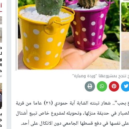
أ
ط
ل
و
ا
ح
ح تنجح بمشروعها "وردة وصبارة"
من
"زرع بحب".. شعار تبنته الشابة آية حمودي (٢١) عاما من قرية
الصبار في حديقة منزلها، وتحويله لمشروع خاص تبيع أشتال
ج
 على نفسها في دفع قسطها الجامعي دون الاتكال على أحد.
د