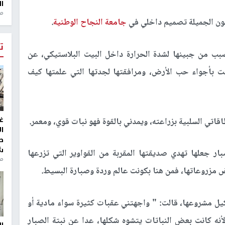
ال
منذ 1
نون الجميلة تصميم داخلي في
جامعة النجاح الوطنية
.
ت
بب من جبينها لشدة الحرارة داخل البيت البلاستيكي، عن
ربت بأجواء حب الأرض، ومرافقتها لجدتها التي علمتها كيف
غ
اقاتي السلبية بزراعته، ويمدني بالقوة فهو نبات قوي، ومعمر.
ا
ط
ش
صبار جعلها تهدي صديقتها المقربة من القواوير التي تزرعها
منذ 2
 مزروعاتها، فمن هنا بكونت عالم وردة وصبارة البسيط.
ل مشروعها، قالت: " واجهتني عقبات كثيرة سواء مادية أو
نه كانت بعض النباتات يتشوه شكلها، عدا عن نبتة الصبار