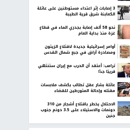
‏3 إصابات إثر اعتداء مستوطنين على عائلة
الكعابنة شرق قرية الطيبة
نحو 58 ألف إصابة بجدري الماء في قطاع
غزة منذ بداية العام
أوامر إسرائيلية جديدة لاقتلاع الزيتون
ومصادرة أراضٍ في جبع شمال القدس
ترامب: أعتقد أن الحرب مع إيران ستنتهي
قريبًا جدًا
عائلة بشار عقل تطالب بكشف ملابسات
مقتله وإحالة المتورطين للقضاء
الاحتلال يخطر باقتلاع أشجار من 310
دونمات والاستيلاء على 3.5 دونم جنوب
جنين