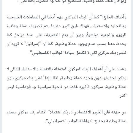
ولو كان هناك عملة وطنية، نستطيع من خلالها التصرف بالفائض".
وأضاف الحاج:" كما أن البنك المركزي مهم أيضا في المعاملات الخارجية
وبالتجارة والاستيراد، فهناك فرق كبير عندما يتم تصريف عملة وطنية
لليورو والجنيه مباشرةً، وبين أن يتم التصريف على عدة مراحل كما
يحدث معنا بسبب عدم وجود عملة وطنية، كما ان "إسرائيل" لا تريد ان
ننشئ بنك مركزي لكي لا تكتمل سيادة الجانب الفلسطيني".
وشدد على أن أهداف البنك المركزي المتمثلة بالتنمية والاستقرار المالي لا
يمكن تحقيقها دون وجود عملة وطنية، لذلك إذا أنشئ بنك مركزي دون
عملة وطنية، سيكون تأثيره فقط من ناحية سياسية ودبلوماسية ليس
أكثر.
من جهته قال الخبير الاقتصادي د. بكر اشتية:" انشاء بنك مركزي يصدر
عملة وطنية يحتاج لموافقة الجانب الاسرائيلي".