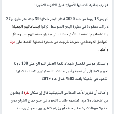
قوارب بدائية تلاطمها الأمواج قبيل الالتهام الأخير؟!
لم يمر 15 يوما من عام 2020 ابتلع البحر خلالها 39 جثة عثر عليها و27
لا زالت مفقودة في مقبرة البحر المتوسط، تركوا
ابتساماتهم الجميلة
واقتباساتهم المفعمة بالأمل معلقة على جدران صفحاتهم عبر وسائل
التواصل الاجتماعي، صرخة خرجت من حنجرة تخنقها الغصة على
غزة
وأهلها.
واستنكر موسى تفضيل شهداء لقمة العيش لليونان على 198 دولة
لجوء، لافتا إلى أن نسبة رفض طلبات الفلسطينيين المقدمة لإدارة
اللجوء في بلجيكا بلغت 62% خلال عام 2019.
وأضاف أن تقريرا لأحد المجالس البلجيكية قال إن سكان
غزة
لا يعانون
من اضطهاد ولا مبرر لمنحهم طلبات اللجوء في حين يهرع الشبان دون
لغة ولا مؤهلات ولا حتى خطة أو رؤية، لاهثين وراء خيال يرسمه