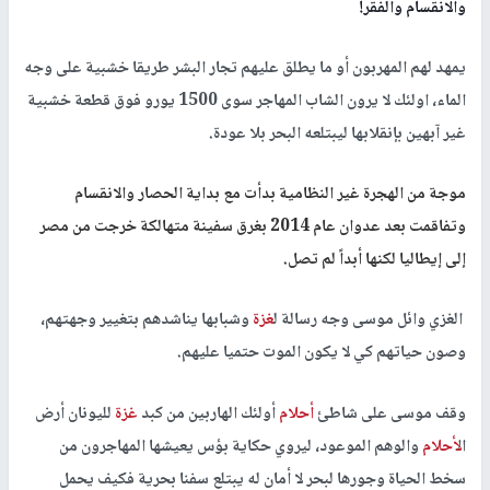
والانقسام والفقر!
يمهد لهم المهربون أو ما يطلق عليهم تجار البشر طريقا خشبية على وجه
الماء، اولئك لا يرون الشاب المهاجر سوى 1500 يورو فوق قطعة خشبية
غير آبهين بإنقلابها ليبتلعه البحر بلا عودة.
موجة من الهجرة غير النظامية بدأت مع بداية الحصار والانقسام
وتفاقمت بعد عدوان عام 2014 بغرق سفينة متهالكة خرجت من مصر
إلى إيطاليا لكنها أبداً لم تصل
.
الغزي وائل موسى وجه رسالة ل
غزة
وشبابها يناشدهم بتغيير وجهتهم،
وصون حياتهم كي لا يكون الموت حتميا عليهم.
وقف موسى على شاطئ
أحلام
أولئك الهاربين من كبد
غزة
لليونان أرض
ال
أحلام
والوهم الموعود، ليروي حكاية بؤس يعيشها المهاجرون من
سخط الحياة وجورها لبحر لا أمان له يبتلع سفنا بحرية فكيف يحمل