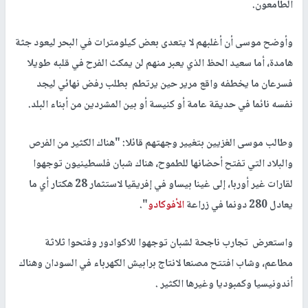
الطامعون.
وأوضح موسى أن أغلبهم لا يتعدى بعض كيلومترات في البحر ليعود جثة
هامدة، أما سعيد الحظ الذي يعبر منهم لن يمكث الفرح في قلبه طويلا
فسرعان ما يخطفه واقع مرير حين يرتطم بطلب رفض نهائي ليجد
نفسه نائما في حديقة عامة أو كنيسة أو بين المشردين من أبناء البلد.
وطالب موسى الغزيين بتغيير وجهتهم قائلا: "هناك الكثير من الفرص
والبلاد التي تفتح أحضانها للطموح، هناك شبان فلسطينيون توجهوا
لقارات غير أوربا، إلى غينا بيساو في إفريقيا لاستثمار 28 هكتار أي ما
يعادل 280 دونما في زراعة
الأفوكادو
".
واستعرض تجارب ناجحة لشبان توجهوا للاكوادور وفتحوا ثلاثة
مطاعم، وشاب افتتح مصنعا لانتاج برابيش الكهرباء في السودان وهناك
أندونيسيا وكمبوديا وغيرها الكثير .