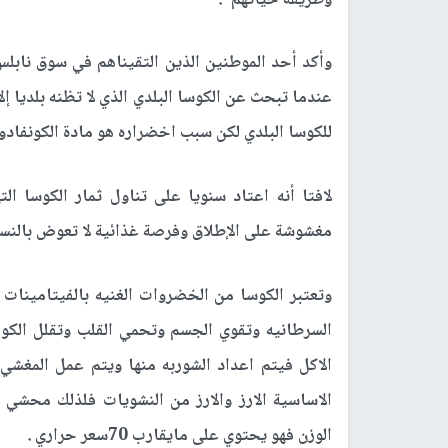
وأكد أحد الموطنين الذين التقيناهم في سوق نابلس
عندما تبحث عن الكوسا البلدي الذي لا تظنه بلديا إل
للكوسا البلدي لكن سبب اخضراره هو مادة الكونفادو
لافتا أنه اعتاد سنويا على تناول ثمار الكوسا ا
مغشوشة على الإطلاق وفرصة غذائية لا تعوض بالنسبة
وتعتبر الكوسا من الخضروات الغنيه بالفيتامينات 
السرطانيه وتقوي الجسم وتحمي القلب وتقلل الك
الاكل فيتم اعداد الشوربه منها ويتم عمل المغش
الاساسية الارز والارز من النشويات فلذلك محشي 
الوزن فهو يحتوي على مايقارب 70سعر حراري .