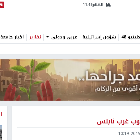
الظهر
11:45
البث
نيو 48
شؤون إسرائيلية
عربي ودولي
تقارير
أخبار جامعة 
ا
وب غرب نابلس
2019-0