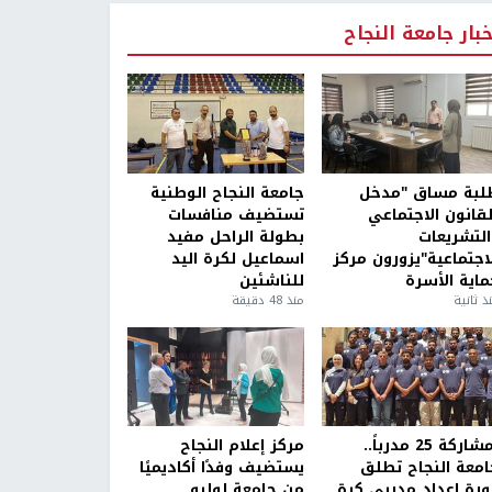
خبار جامعة النجاح
لبة مساق "مدخل
جامعة النجاح الوطنية
لقانون الاجتماعي
تستضيف منافسات
التشريعات
بطولة الراحل مفيد
لاجتماعية"يزورون مركز
اسماعيل لكرة اليد
ماية الأسرة
للناشئين
ذ ثانية
منذ 48 دقيقة
بمشاركة 25 مدرباً..
مركز إعلام النجاح
امعة النجاح تطلق
يستضيف وفدًا أكاديميًا
ورة إعداد مدربي كرة
من جامعة لوليو