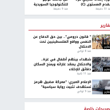
قدم المستوى (C)
للتكنولوجيا السويدية
5 دقيقة
منذ 9 دقيقة
قارير
" قانون درومي".. بين حق الدفاع عن
النفس وواقع الفلسطينيين تحت
الاحتلال
قارير
منذ 8 ثواني
شهداء بينهم أطفال في غزة..
والاحتلال يصعّد غاراته ويمنح السكان
دقائق للإخلاء
قارير
منذ 11 ثانية
الإعلام العبري: "معركة مضيق هرمز
تستهدف تثبيت رواية سياسية"
منذ 9 ثواني
قارير
صريحات خاصة