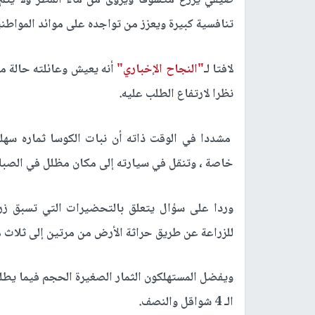
صيفي يزرع مكشوفاً ويروى من ماء المطر ولا يتم 
تنافسية كبيرة ويعزز من تواجده على موائد المواط
لافتا لـ
"النجاح الإخباري"
أنه يعيش وعائلته حالة من
نظرا لارتفاع الطلب عليه.
مشددا في الوقت ذاته أن نبات الكوسا ثماره سهل
خاصة ، وتنقل في سيارته إلى مكان مظلل في الصباح
وردا على سؤال يتعلق بالتحضيرات التي تسبق زر
للزراعة عن طريق حراثة الأرض من مرتين إلى ثلاث 
ويفضل المستهلكون الثمار الصغيرة الحجم فيما يطل
الـ 4 شواقل والنصف.