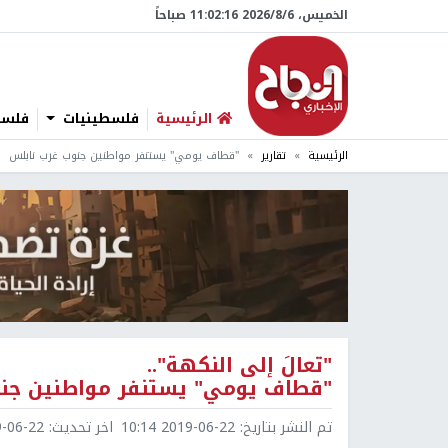
الخميس، 6/‏8/‏2026 11:02:17 صباحاً
الرئيسية
فلسطينيات
فلسطي
الرئيسية
تقارير
"قطاف يومي" يستنفر مواطنين جنوب غرب نابلس
"تعالَ إلى النكهة"..
"قطاف يومي" يستنفر مواطنين جن
تم النشر بتاريخ:
2019-06-22 10:14
اخر تحديث:
6-22 10:19