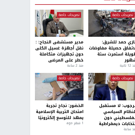
تصريحات خاصة
تصريحات خاصة
ازي حمد للشرق:
مدير مستشفى النجاح: :
لاتفاق حصيلة مفاوضات
نقل أجهزة غسيل الكلى
ويلة استمرت ستة
دون تجهيزات متكاملة
هور
خطر على المرضى
1 ثانية
منذ 2 ساعة
تصريحات خاصة
تصريحات خاصة
لرجوب: لا مستقبل
الخضور: نجاح تجربة
لنظام السياسي
امتحان التربية الإسلامية
لفلسطيني دون
يمهد للتوسع إلكترونيًا
نتخابات ديمقراطية
1 شهر ago
ذ ساعة