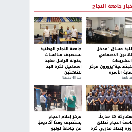
خبار جامعة النجاح
لبة مساق "مدخل
جامعة النجاح الوطنية
لقانون الاجتماعي
تستضيف منافسات
التشريعات
بطولة الراحل مفيد
لاجتماعية"يزورون مركز
اسماعيل لكرة اليد
ماية الأسرة
للناشئين
ذ ثانية
منذ 48 دقيقة
بمشاركة 25 مدرباً..
مركز إعلام النجاح
امعة النجاح تطلق
يستضيف وفدًا أكاديميًا
ورة إعداد مدربي كرة
من جامعة لوليو