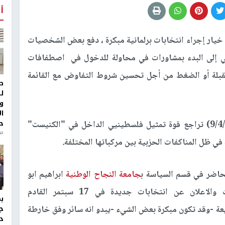
أ
 خيار إجراء انتخابات برلمانية مبكرة ، دفع بعض الشخصيات
ي إلى البدء بمشاورات في محاولة للدخول في اصطفافات
بلة أو الضغط من أجل تحسين شروط التفاوض مع القائمة
ط
ل
و
ا
ح
وأظهرت نتائج انتخابات الكنيست الأخيرة (9/4/2019) تراجع قوة تمثيل فلسطينيي الداخل في "الكنيست"
من
في ظل المناكفات الحزبية بين مركباتها المختلفة.
محاضر في قسم السياسة ب
جامعة النجاح الوطنية
ابراهيم ابو
جابر يبدو انه سيتغير بعدما تم حل الكنيست والاعلان عن انتخابات جديدة في 17 سبتمر القادم
سريعة -وقد تكون مبكرة بعض الشيء -يبدو انه سائر وفق خارطة
ج
د