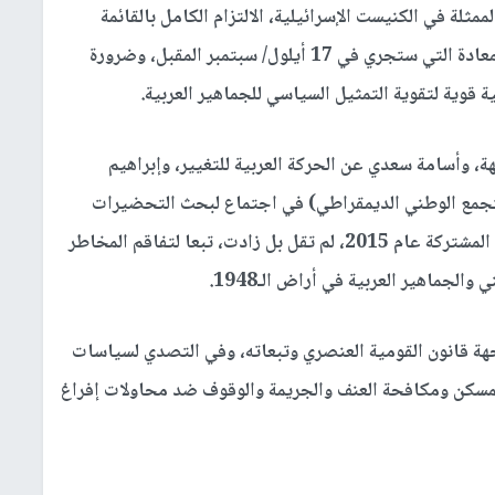
مثلة في الكنيست الإسرائيلية، الالتزام الكامل بالقائمة
المشتركة كخيار وحيد لخوض انتخابات الكنيست المعادة التي ستجري في 17 أيلول/ سبتمبر المقبل، وضرورة
ة قوية لتقوية التمثيل السياسي للجماهير العربية.
 وأسامة سعدي عن الحركة العربية للتغيير، وإبراهيم
تجمع الوطني الديمقراطي) في اجتماع لبحث التحضيرات
لخوض الانتخابات، على أن الأسباب والدوافع لإقامة المشتركة عام 2015، لم تقل بل زادت، تبعا لتفاقم المخاطر
لجماهير العربية في أراض الـ1948.
جهة قانون القومية العنصري وتبعاته، وفي التصدي لسياسات
لمسكن ومكافحة العنف والجريمة والوقوف ضد محاولات إفراغ