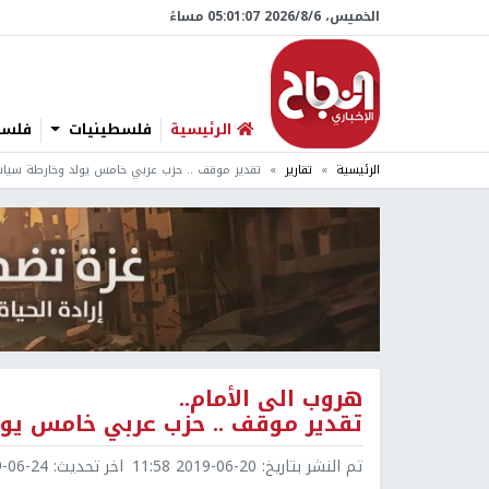
الخميس، 6/‏8/‏2026 05:01:08 مساءً
الرئيسية
فلسطينيات
فلسطي
الرئيسية
تقارير
تقدير موقف .. حزب عربي خامس يولد وخارطة سيا
هروب الى الأمام..
تقدير موقف .. حزب عربي خامس يو
تم النشر بتاريخ:
2019-06-20 11:58
اخر تحديث:
6-24 13:15