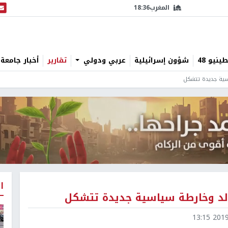
المغرب
18:36
البث
نيو 48
شؤون إسرائيلية
عربي ودولي
تقارير
أخبار جامعة 
سية جديدة تتشكل
ا
لد وخارطة سياسية جديدة تتشكل
2019-0