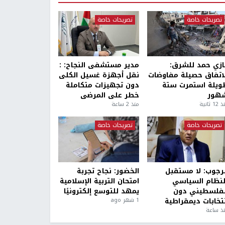
تصريحات خاصة
تصريحات خاصة
ازي حمد للشرق:
مدير مستشفى النجاح: :
لاتفاق حصيلة مفاوضات
نقل أجهزة غسيل الكلى
ويلة استمرت ستة
دون تجهيزات متكاملة
هور
خطر على المرضى
1 ثانية
منذ 2 ساعة
تصريحات خاصة
تصريحات خاصة
لرجوب: لا مستقبل
الخضور: نجاح تجربة
لنظام السياسي
امتحان التربية الإسلامية
لفلسطيني دون
يمهد للتوسع إلكترونيًا
نتخابات ديمقراطية
1 شهر ago
ذ ساعة