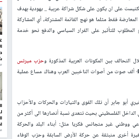
يست على ان يكون على شكل شراكة عربية _ يهودية بهدف
لمعارضة فقط مثلما هو نهج القائمة المشتركة، أي المشاركة
المطلوب للتأثير على القرار السياسي والدفع نحو خدمة
غ
ا
ط
ش
 التحالف بين المكونات العربية المذكورة و
حزب ميرتس
منذ 2
اليساري الذي حصل في الانتخابات الأخيرة على 40 ألف صوت من أصوات الناخبين العرب وهناك مساع عملية
ري أبو جابر أن تلك القوى والتيارات والحركات والأحزاب
ا
ل
ي الداخل الفلسطيني بحيث تتعدى نسبة أنصارها الى أكثر من
ا
ي ووطني غير متجانس فكريا مثل: أبناء البلد والحركة
ا
من
يرة أخرى منبثقة عن حركة الأرض السابقة وحزب الوفاء