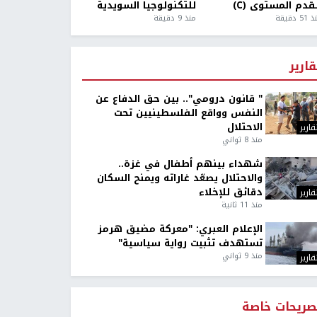
قدم المستوى (C)
للتكنولوجيا السويدية
5 دقيقة
منذ 9 دقيقة
قارير
" قانون درومي".. بين حق الدفاع عن
النفس وواقع الفلسطينيين تحت
الاحتلال
قارير
منذ 8 ثواني
شهداء بينهم أطفال في غزة..
والاحتلال يصعّد غاراته ويمنح السكان
دقائق للإخلاء
قارير
منذ 11 ثانية
الإعلام العبري: "معركة مضيق هرمز
تستهدف تثبيت رواية سياسية"
منذ 9 ثواني
قارير
صريحات خاصة