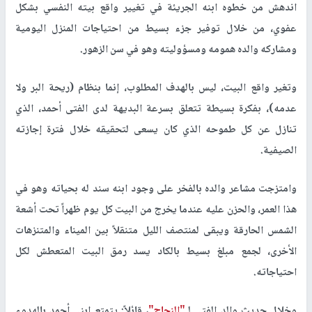
اندهش من خطوه ابنه الجريئة في تغيير واقع بيته النفسي بشكل
عفوي، من خلال توفير جزء بسيط من احتياجات المنزل اليومية
ومشاركه والده همومه ومسؤوليته وهو في سن الزهور.
وتغير واقع البيت، ليس بالهدف المطلوب، إنما بنظام (ريحة البر ولا
عدمه)، بفكرة بسيطة تتعلق بسرعة البديهة لدى الفتى أحمد، الذي
تنازل عن كل طموحه الذي كان يسعى لتحقيقه خلال فترة إجازته
الصيفية.
وامتزجت مشاعر والده بالفخر على وجود ابنه سند له بحياته وهو في
هذا العمر، والحزن عليه عندما يخرج من البيت كل يوم ظهراً تحت أشعة
الشمس الحارقة ويبقى لمنتصف الليل متنقلاً بين الميناء والمتنزهات
الأخرى، لجمع مبلغ بسيط بالكاد يسد رمق البيت المتعطش لكل
احتياجاته.
وخلال حديث والد الفتى لـ
"النجاح"
، قائلاً: يتمتع ابني أحمد بالهدوء