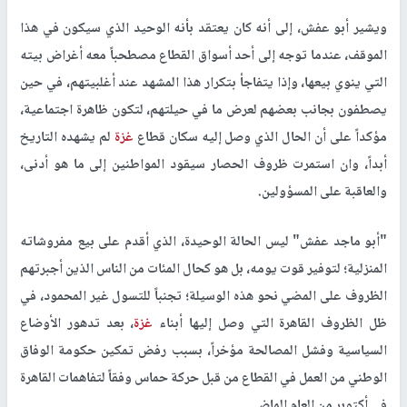
ويشير أبو عفش، إلى أنه كان يعتقد بأنه الوحيد الذي سيكون في هذا
الموقف، عندما توجه إلى أحد أسواق القطاع مصطحباً معه أغراض بيته
التي ينوي بيعها، وإذا يتفاجأ بتكرار هذا المشهد عند أغلبيتهم، في حين
يصطفون بجانب بعضهم لعرض ما في حيلتهم، لتكون ظاهرة اجتماعية،
مؤكداً على أن الحال الذي وصل إليه سكان قطاع
غزة
لم يشهده التاريخ
أبداً، وان استمرت ظروف الحصار سيقود المواطنين إلى ما هو أدنى،
والعاقبة على المسؤولين.
"أبو ماجد عفش" ليس الحالة الوحيدة، الذي أقدم على بيع مفروشاته
المنزلية؛ لتوفير قوت يومه، بل هو كحال المئات من الناس الذين أجبرتهم
الظروف على المضي نحو هذه الوسيلة؛ تجنباً للتسول غير المحمود، في
ظل الظروف القاهرة التي وصل إليها أبناء
غزة
، بعد تدهور الأوضاع
السياسية وفشل المصالحة مؤخراً، بسبب رفض تمكين حكومة الوفاق
الوطني من العمل في القطاع من قبل حركة حماس وفقاً لتفاهمات القاهرة
في أكتوبر من العام الماضي.