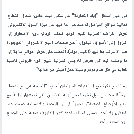
في حين استغل "إياد الكفارنة" من سكان بيت حانون شمال القطاع،
فعالية مواقع التواصل الاجتماعي بما فيها من ميزة السوق الالكتروني،
لعرض أغراضه المنزلية للبيع، كونها تجلب الزبائن دون الاضطرار إلى
النزول إلى الأسواق، فيقول: "عبر صفحات البيع الالكتروني، الموجودة
على الانترنت بما فيها (الفيس بوك)، أقدمت على عرض جوالي بداية إلى
ما وصلت اليه الأن بعرض ثلاجتي المنزلية للبيع، كون ظروفي قاسية
للغاية في ظل عدم توفر وسيلة عمل أعيش من خلالها".
وماذا عن فكرة بيع المقتنيات المنزلية؟، أجاب: "الحاجة هي من تدفعك
دوماً للبحث عن سبل تخرجك من أزمة التضييق التي تعيشها، تزامناً مع
تردي الأوضاع الصعبة"، مشيراً إلى ان الرحمة والإنسانية غيبت عند
البعض، ولا أحد يتسنى له المساعدة كون الظروف صعبة على الجميع
دون استثناء أحد.