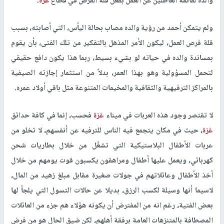
والده لقائمة العاطلين عن العمل بفعل قلة الفرص في قطاع
غزة
.
ولم يتمكن أحمد من رؤية والده مصاب بحالة اليأس، التي أصابته، بسبب
قلة فرص العمل، ليكون الأمر المذهل بالتفكير من تلك الفتى، بأن يقوم
بمساندة والده في حياته لو بشيء بسيط، ربما هذا يكون دافع حقيقي
لتحمل المسؤولية وهو بهذا العمر، بدلاً من استثمار إجازته الصيفية
بالمراكز الترفيهية والثقافية والمخيمات المتنوعة مثل باقي أولاد عمره.
لا تقتصر وجود هذه العربات في ميناء
غزة
فحسب، إنما في كافة حدائق
غزة
، حيث في مكان يتجمع فيه الناس للترفيه عن أنفسهم، لا تخلو من
عربات الأطفال البلاستيكية التي تشغّل من خلال بطاريات شحن
كهربائي، ويعمل عليها أطفال ومراهقون يكسبون قوت يومهم من خلال
أخذ الأطفال وعائلاتهم في جولات صغيرة مقابل مبلغ زهيد من المال،
لاسيما أنها وسيلة لكسب الرزق، بديلا عن حالات التسول التي يلجأ لها
بعض الفتية، رغم انه من المفترض أن يكونه هؤلاء هم جزء من العائلات
المصطافة بالمتنزهات العامة برفقة أهلهم، لكن ضيق الحال هو من فرض