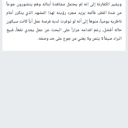
ويشير الكفارنة إلى انه لم يحتمل مشاهدة أبنائه وهم يتضورون جوعاً
من شدة الفقر، فألمه يزيد مجرد رؤيته لهذا المشهد الذي يتكرر أمام
ناظريه يومياً، منوهاً إلى أنه لو توفرت لديه فرصة عمل أياً كانت سيكون
حاله أفضل، رغم اقدامه مراراً على البحث عن عمل يجدي نفعاً، فبيع
البراد صيفاً لا يثمن ولا يغني من جوع على حد وصفه.
الوضع مهدد بالانفجار
بينما المواطن (أحمد، س) أحد موظفي حماس في
غزة
، الذي لم يتقاض
راتبه منذ أكثر من عامين بسبب الحجز على راتبه من المحكمة من
الديون، وبعدما أغلقت أمامه الأبواب وزادت وتيرة الأزمة عنده، لجأ مراراً
إلى بيع مقتنيات منزلة بدءاً بمجوهرات زوجته وصولاً إلى عرض جواله
الشخصي للبيع؛ ليستطيع أن يحصل إيجار بيته الذي تراكم عليه منذ
فترة طويله، فهو مهدد بالطرد في أي لحظة.