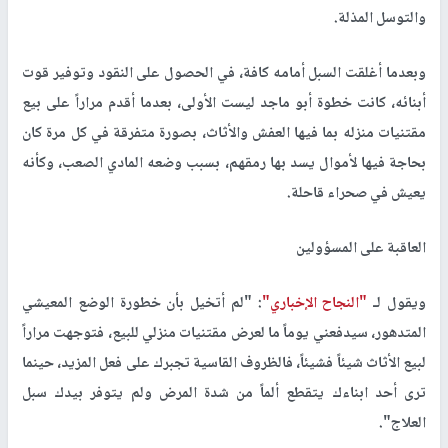
والتوسل المذلة.
وبعدما أغلقت السبل أمامه كافة، في الحصول على النقود وتوفير قوت
أبنائه، كانت خطوة أبو ماجد ليست الأولى، بعدما أقدم مراراً على بيع
مقتنيات منزله بما فيها العفش والأثاث، بصورة متفرقة في كل مرة كان
بحاجة فيها لأموال يسد بها رمقهم، بسبب وضعه المادي الصعب، وكأنه
يعيش في صحراء قاحلة.
العاقبة على المسؤولين
ويقول لـ
"النجاح الإخباري"
: "لم أتخيل بأن خطورة الوضع المعيشي
المتدهور، سيدفعني يوماً ما لعرض مقتنيات منزلي للبيع، فتوجهت مراراً
لبيع الأثاث شيئاً فشيئاً، فالظروف القاسية تجبرك على فعل المزيد، حينما
ترى أحد ابناءك يتقطع ألماً من شدة المرض ولم يتوفر بيدك سبل
العلاج".