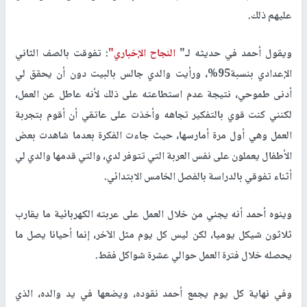
عليهم ذلك.
ويقول أحمد في حديثه لـ"
النجاح الإخباري"
: تفوقت بالصف الثاني
الإعدادي بنسبة95%، ورأيت والدي جالس بالبيت دون أن يحقق لي
أدنى طموحي، نتيجة عدم استطاعته على ذلك لأنه عاطل عن العمل،
لكنني كنت قوي بالتفكير تجاهه وأخذت على عاتقي أن أقوم بتجربة
العمل وهي أول مرة أمارسها، حيث جاءت الفكرة بعدما شاهدت بعض
الأطفال يعملون على نفس العربة التي تتوفر لدي، والتي قدمها والدي لي
أثناء تفوقي بالدراسة بالفصل الخامس الابتدائي.
وينوه أحمد أنه يجني من خلال العمل على عربته الكهربائية ما يقارب
ثلاثون شيكل يوميا، لكن ليس كل يوم مثل الآخر، إنما أحيانا يصل ما
يحصله خلال فترة العمل حوالي عشرة شواكل فقط.
وفي نهاية كل يوم يجمع أحمد نقوده، ويضعها في يد والده، الذي