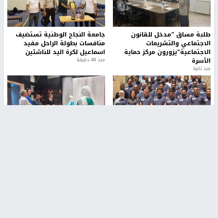
طلبة مساق "مدخل للقانون
جامعة النجاح الوطنية تستضيف
الاجتماعي والتشريعات
منافسات بطولة الراحل مفيد
الاجتماعية"يزورون مركز حماية
اسماعيل لكرة اليد للناشئين
الأسرة
منذ 48 دقيقة
منذ ثانية
بمشاركة 25 مدرباً.. جامعة النجاح
مركز إعلام النجاح يستضيف وفدًا
تطلق دورة إعداد مدربي كرة
أكاديميًا من جامعة لوليو
القدم المستوى (C)
للتكنولوجيا السويدية
منذ 51 دقيقة
منذ 9 دقيقة
تقارير
" قانون درومي".. بين حق الدفاع عن النفس وواقع
الفلسطينيين تحت الاحتلال