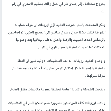
بجروح مختلفة ، إثر إطلاق نار في حفل زفاف بمخيم الامعري في رام
الله.
وذكر المتحدث باسم الشرطة العقيد لؤي ارزيقات ان غرفة عمليات
الشرطة تلقت بلاغا حول وصول فتاتين الى المجمع الطبي اثر اصابتهن
بالرصاص احدها اصيبت بالرقبة واعلن الاطباء وفاتها بعد وصولها
بلحظات كما اصيبت شقيقتها بعيار ناري في اليد .
وأوضح العقيد ارزيقات انه بعد التحقيقات الاولية تبين ان الفتاة
وشقيقتها اصيبتا خلال اطلاق نار في حفل زفاف اثناء تواجدهما على
شرفة منزلهما .
وفتحت الشرطة والنيابة العامة تحقيقا لمعرفة ملابسات مقتل الفتاة.
وناشد ارزيقات كافة المواطنين بضرورة عدم اطلاق النار في المناسبات
لما لها من خطورة على حياتهم وحياة الاخرين ولما تسببه من ماسي بين