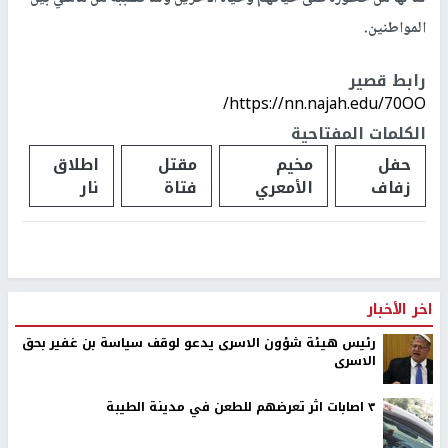
المواطنين.
رابط قصير
https://nn.najah.edu/70OO/
الكلمات المفتاحية
حفل
مخيم
مقتل
اطلاق
زفاف
الأمعري
فتاة
نار
اخر الأخبار
رئيس هيئة شؤون الاسرى يدعو لوقف سياسة بن غفير بحق
الاسرى
٣ اصابات اثر تعرضهم للطعن في مدينة الطيبة