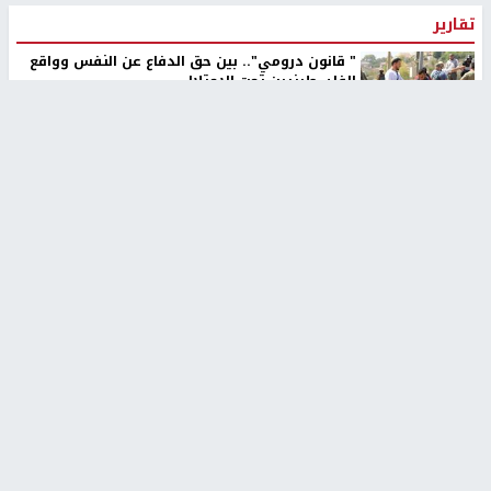
تقارير
" قانون درومي".. بين حق الدفاع عن النفس وواقع
الفلسطينيين تحت الاحتلال
منذ 8 ثواني
تقارير
شهداء بينهم أطفال في غزة.. والاحتلال يصعّد
غاراته ويمنح السكان دقائق للإخلاء
منذ 11 ثانية
تقارير
الإعلام العبري: "معركة مضيق هرمز تستهدف تثبيت
رواية سياسية"
منذ 9 ثواني
تقارير
تصريحات خاصة
تصريحات خاصة
تصريحات خاصة