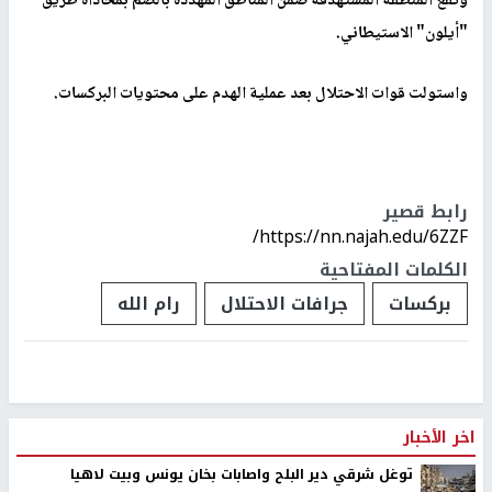
وتقع المنطقة المستهدفة ضمن المناطق المهددة بالضم بمحاذاة طريق
"أيلون" الاستيطاني.
واستولت قوات الاحتلال بعد عملية الهدم على محتويات البركسات.
رابط قصير
https://nn.najah.edu/6ZZF/
الكلمات المفتاحية
بركسات
جرافات الاحتلال
رام الله
اخر الأخبار
توغل شرقي دير البلح واصابات بخان يونس وبيت لاهيا