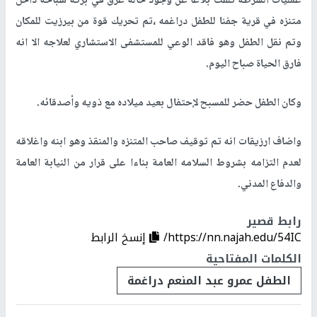
عمليات الشرطة تلقت بلاغا عن وجود حالة غرق في بركة سباحه داخل
متنزه في قرية جفنا للطفل دراغمه ،تم تحريك قوة من بيرزيت للمكان
وتم نقل الطفل وهو فاقد الوعي للمستشفى الاستشاري لعلاجه الا انه
فارق الحياة صباح اليوم.
وكان الطفل حضر للمسبح لإحتفال بعيد ميلاده مع ذويه وأصدقائه.
واضاف ارزيقات انه تم توقيف صاحب المتنزه والمنقذ وهو ابنه واغلاقه
لعدم التزامه بشروط السلامه العامة بناءا على قرار من النيابة العامة
والدفاع المدني.
رابط قصير
https://nn.najah.edu/54IC/
إنسخ الرابط
الكلمات المفتاحية
الطفل عمرو عبد المنعم دراغمة