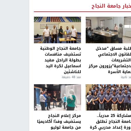
خبار جامعة النجاح
لبة مساق "مدخل
جامعة النجاح الوطنية
لقانون الاجتماعي
تستضيف منافسات
التشريعات
بطولة الراحل مفيد
لاجتماعية"يزورون مركز
اسماعيل لكرة اليد
ماية الأسرة
للناشئين
ذ ثانية
منذ 48 دقيقة
بمشاركة 25 مدرباً..
مركز إعلام النجاح
امعة النجاح تطلق
يستضيف وفدًا أكاديميًا
ورة إعداد مدربي كرة
من جامعة لوليو