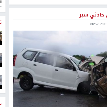
ال
منذ 1
ت
2018-0
ت
ت
ت
ت