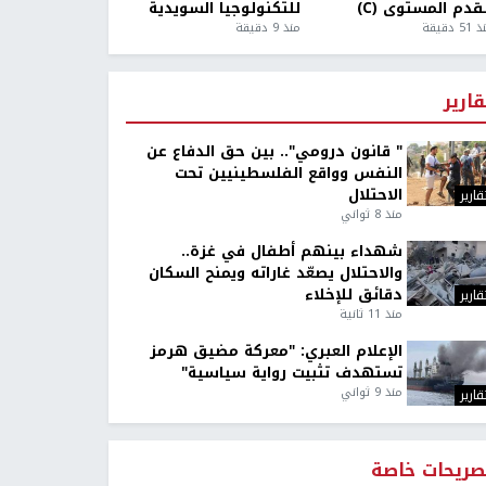
قدم المستوى (C)
للتكنولوجيا السويدية
5 دقيقة
منذ 9 دقيقة
قارير
" قانون درومي".. بين حق الدفاع عن
النفس وواقع الفلسطينيين تحت
الاحتلال
قارير
منذ 8 ثواني
شهداء بينهم أطفال في غزة..
والاحتلال يصعّد غاراته ويمنح السكان
دقائق للإخلاء
قارير
منذ 11 ثانية
الإعلام العبري: "معركة مضيق هرمز
تستهدف تثبيت رواية سياسية"
منذ 9 ثواني
قارير
صريحات خاصة