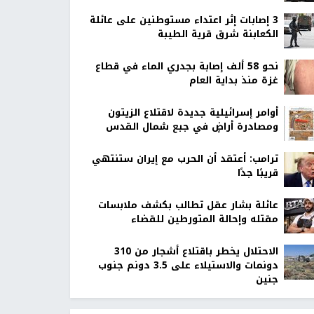
‏3 إصابات إثر اعتداء مستوطنين على عائلة
الكعابنة شرق قرية الطيبة
نحو 58 ألف إصابة بجدري الماء في قطاع
غزة منذ بداية العام
أوامر إسرائيلية جديدة لاقتلاع الزيتون
ومصادرة أراضٍ في جبع شمال القدس
ترامب: أعتقد أن الحرب مع إيران ستنتهي
قريبًا جدًا
عائلة بشار عقل تطالب بكشف ملابسات
مقتله وإحالة المتورطين للقضاء
الاحتلال يخطر باقتلاع أشجار من 310
دونمات والاستيلاء على 3.5 دونم جنوب
جنين