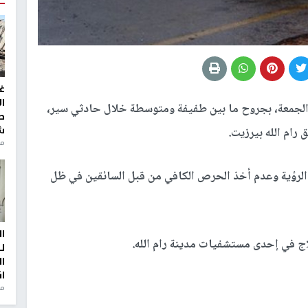
غ
ا
الجمعة، بجروح ما بين طفيفة ومتوسطة خلال حادثي سير،
ط
ش
 رام الله بيرزيت.
منذ 2
الرؤية وعدم أخذ الحرص الكافي من قبل السائقين في ظل
ا
اج في إحدى مستشفيات مدينة رام الله.
ل
ا
ا
من