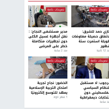
تصريحات خاصة
تصريحات خاصة
ازي حمد للشرق:
مدير مستشفى النجاح: :
لاتفاق حصيلة مفاوضات
نقل أجهزة غسيل الكلى
ويلة استمرت ستة
دون تجهيزات متكاملة
هور
خطر على المرضى
1 ثانية
منذ 2 ساعة
تصريحات خاصة
تصريحات خاصة
لرجوب: لا مستقبل
الخضور: نجاح تجربة
لنظام السياسي
امتحان التربية الإسلامية
لفلسطيني دون
يمهد للتوسع إلكترونيًا
نتخابات ديمقراطية
1 شهر ago
ذ ساعة