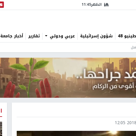
الظهر
11:45
البث
نيو 48
شؤون إسرائيلية
عربي ودولي
تقارير
أخبار جامعة 
نجل
ا
2018-0