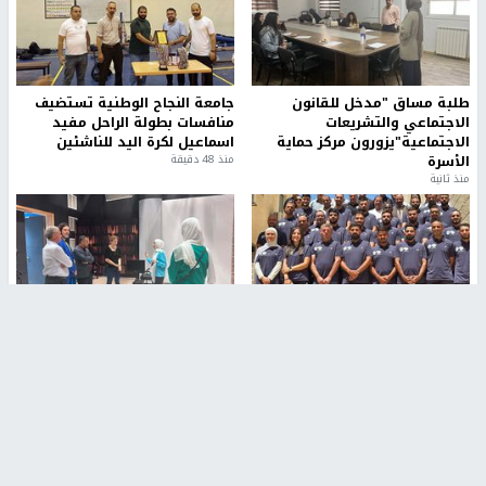
طلبة مساق "مدخل للقانون
جامعة النجاح الوطنية تستضيف
الاجتماعي والتشريعات
منافسات بطولة الراحل مفيد
الاجتماعية"يزورون مركز حماية
اسماعيل لكرة اليد للناشئين
الأسرة
منذ 48 دقيقة
منذ ثانية
بمشاركة 25 مدرباً.. جامعة النجاح
مركز إعلام النجاح يستضيف وفدًا
تطلق دورة إعداد مدربي كرة
أكاديميًا من جامعة لوليو
القدم المستوى (C)
للتكنولوجيا السويدية
منذ 51 دقيقة
منذ 9 دقيقة
تقارير
" قانون درومي".. بين حق الدفاع عن النفس وواقع