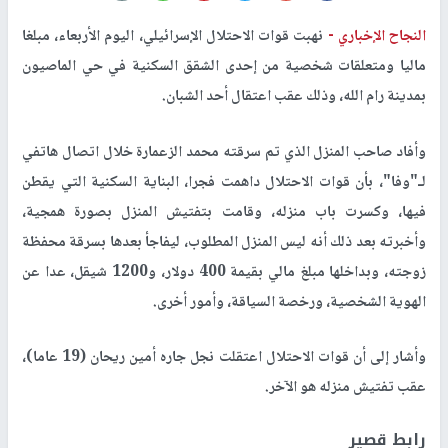
النجاح الإخباري -
نهبت قوات الاحتلال الإسرائيلي، اليوم الأربعاء، مبلغا
ماليا ومتعلقات شخصية من إحدى الشقق السكنية في حي الماصيون
بمدينة رام الله، وذلك عقب اعتقال أحد الشبان.
وأفاد صاحب المنزل الذي تم سرقته محمد الزعمارة خلال اتصال هاتفي
لـ"وفا"، بأن قوات الاحتلال داهمت فجرا، البناية السكنية التي يقطن
فيها، وكسرت باب منزله، وقامت بتفتيش المنزل بصورة همجية،
وأخبرته بعد ذلك أنه ليس المنزل المطلوب، ليفاجأ بعدها بسرقة محفظة
زوجته، وبداخلها مبلغ مالي بقيمة 400 دولار، و1200 شيقل، عدا عن
الهوية الشخصية، ورخصة السياقة، وأمور أخرى.
وأشار إلى أن قوات الاحتلال اعتقلت نجل جاره أمين ريحان (19 عاما)،
عقب تفتيش منزله هو الآخر.
رابط قصير