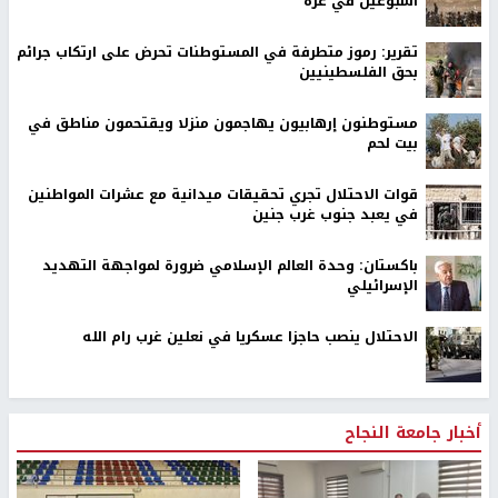
أسبوعين في غزة
تقرير: رموز متطرفة في المستوطنات تحرض على ارتكاب جرائم
بحق الفلسطينيين
مستوطنون إرهابيون يهاجمون منزلا ويقتحمون مناطق في
بيت لحم
قوات الاحتلال تجري تحقيقات ميدانية مع عشرات المواطنين
في يعبد جنوب غرب جنين
باكستان: وحدة العالم الإسلامي ضرورة لمواجهة التهديد
الإسرائيلي
الاحتلال ينصب حاجزا عسكريا في نعلين غرب رام الله
أخبار جامعة النجاح