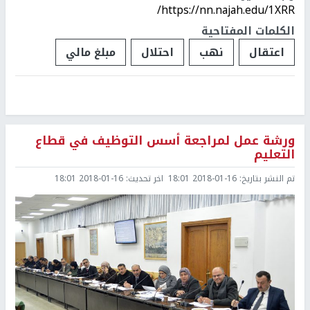
https://nn.najah.edu/1XRR/
الكلمات المفتاحية
اعتقال
نهب
احتلال
مبلغ مالي
ورشة عمل لمراجعة أسس التوظيف في قطاع
التعليم
تم النشر بتاريخ:
2018-01-16 18:01
اخر تحديث:
2018-01-16 18:01