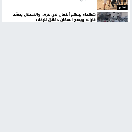
تقارير
شهداء بينهم أطفال في غزة.. والاحتلال يصعّد
غاراته ويمنح السكان دقائق للإخلاء
منذ 11 ثانية
تقارير
الإعلام العبري: "معركة مضيق هرمز تستهدف تثبيت
رواية سياسية"
منذ 9 ثواني
تقارير
تصريحات خاصة
تصريحات خاصة
تصريحات خاصة
غازي حمد للشرق: الاتفاق حصيلة
مدير مستشفى النجاح: : نقل
مفاوضات طويلة استمرت ستة
أجهزة غسيل الكلى دون تجهيزات
شهور
متكاملة خطر على المرضى
منذ 12 ثانية
منذ 2 ساعة