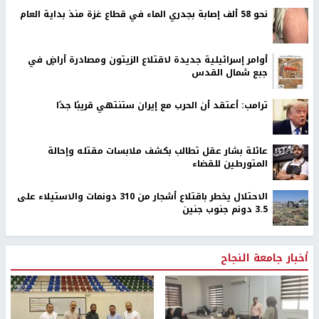
نحو 58 ألف إصابة بجدري الماء في قطاع غزة منذ بداية العام
أوامر إسرائيلية جديدة لاقتلاع الزيتون ومصادرة أراضٍ في
جبع شمال القدس
ترامب: أعتقد أن الحرب مع إيران ستنتهي قريبًا جدًا
عائلة بشار عقل تطالب بكشف ملابسات مقتله وإحالة
المتورطين للقضاء
الاحتلال يخطر باقتلاع أشجار من 310 دونمات والاستيلاء على
3.5 دونم جنوب جنين
أخبار جامعة النجاح