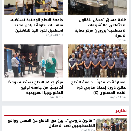
طلبة مساق "مدخل للقانون
جامعة النجاح الوطنية تستضيف
الاجتماعي والتشريعات
منافسات بطولة الراحل مفيد
الاجتماعية"يزورون مركز حماية
اسماعيل لكرة اليد للناشئين
الأسرة
منذ 48 دقيقة
منذ ثانية
بمشاركة 25 مدرباً.. جامعة النجاح
مركز إعلام النجاح يستضيف وفدًا
تطلق دورة إعداد مدربي كرة
أكاديميًا من جامعة لوليو
القدم المستوى (C)
للتكنولوجيا السويدية
منذ 51 دقيقة
منذ 9 دقيقة
تقارير
" قانون درومي".. بين حق الدفاع عن النفس وواقع
الفلسطينيين تحت الاحتلال
منذ 8 ثواني