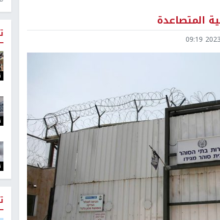
ة المتصاعدة
ت
2023-0
ت
ت
ت
ت