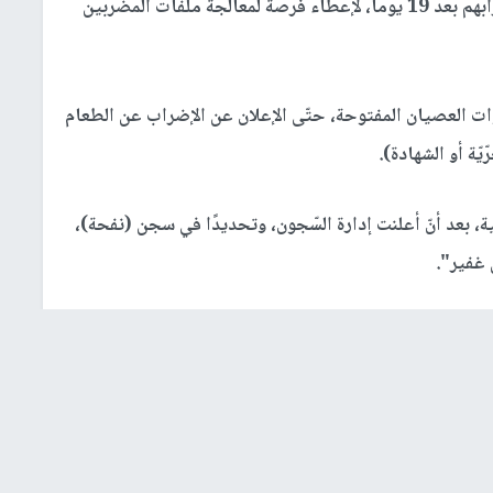
وتجديد أوامر اعتقالهم الإداري، ثم قرروا تعليق إضرابهم بعد 19 يوما، لإعطاء فرصة لمعالجة ملفات المضربين
ت العصيان المفتوحة، حتّى الإعلان عن الإضراب عن الطعام
ّة أو الشهادة).
الية، بعد أنّ أعلنت إدارة السّجون، وتحديدًا في سجن (نفحة)،
 غفير".
الاحتلال
عصيان