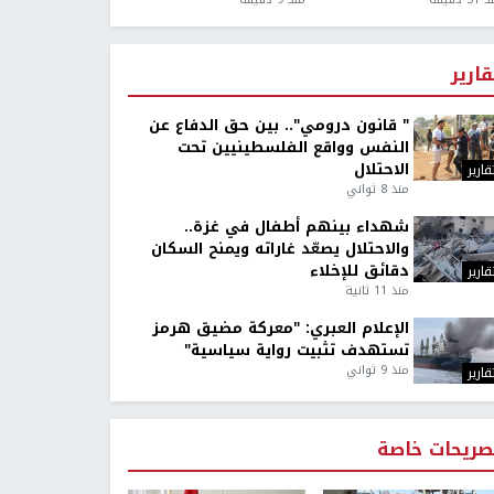
قارير
" قانون درومي".. بين حق الدفاع عن
النفس وواقع الفلسطينيين تحت
الاحتلال
قارير
منذ 8 ثواني
شهداء بينهم أطفال في غزة..
والاحتلال يصعّد غاراته ويمنح السكان
دقائق للإخلاء
قارير
منذ 11 ثانية
الإعلام العبري: "معركة مضيق هرمز
تستهدف تثبيت رواية سياسية"
منذ 9 ثواني
قارير
صريحات خاصة