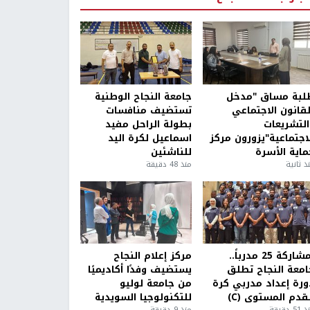
لبة مساق "مدخل
جامعة النجاح الوطنية
لقانون الاجتماعي
تستضيف منافسات
التشريعات
بطولة الراحل مفيد
لاجتماعية"يزورون مركز
اسماعيل لكرة اليد
ماية الأسرة
للناشئين
ذ ثانية
منذ 48 دقيقة
بمشاركة 25 مدرباً..
مركز إعلام النجاح
امعة النجاح تطلق
يستضيف وفدًا أكاديميًا
ورة إعداد مدربي كرة
من جامعة لوليو
قدم المستوى (C)
للتكنولوجيا السويدية
5 دقيقة
منذ 9 دقيقة