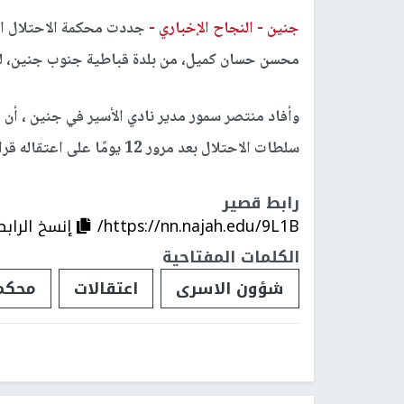
جنين -
النجاح الإخباري -
جددت محكمة الاحتلال العس
محسن حسان كميل، من بلدة قباطية جنوب جنين، لمدة 4 أشهر، وذلك للمرة الر
سلطات الاحتلال بعد مرور 12 يومًا على اعتقاله قرار باعتقاله إداريا.
رابط قصير
https://nn.najah.edu/9L1B/
إنسخ الرابط
الكلمات المفتاحية
شؤون الاسرى
اعتقالات
محكمة