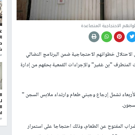
اتهم الاحتجاجية المتصاعدة
غ
ا
ط
ش
الاحتلال خطواتهم الاحتجاجية ضمن البرنامج النضالي
منذ 2
لمواجهة سياسات المتطرف "بن غفير" والإجراءات القمعية بحقهم من إدارة
الأربعاء تشمل إرجاع وجبتي طعام وارتداء ملابس السجن "
ا
ل
سجون.
ا
ا
من
 بالإضراب المفتوح عن الطعام، وذلك احتجاجا على استمرار