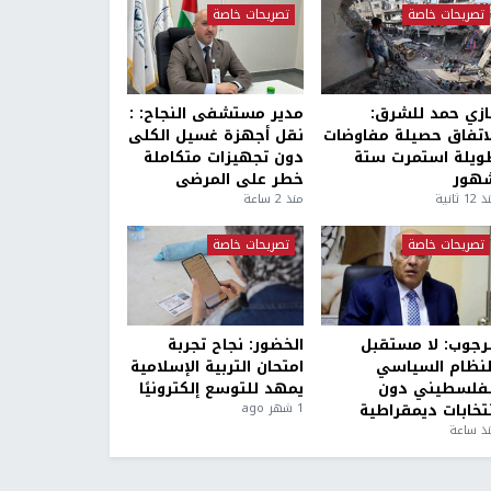
تصريحات خاصة
تصريحات خاصة
ازي حمد للشرق:
مدير مستشفى النجاح: :
لاتفاق حصيلة مفاوضات
نقل أجهزة غسيل الكلى
ويلة استمرت ستة
دون تجهيزات متكاملة
هور
خطر على المرضى
1 ثانية
منذ 2 ساعة
تصريحات خاصة
تصريحات خاصة
لرجوب: لا مستقبل
الخضور: نجاح تجربة
لنظام السياسي
امتحان التربية الإسلامية
لفلسطيني دون
يمهد للتوسع إلكترونيًا
نتخابات ديمقراطية
1 شهر ago
ذ ساعة