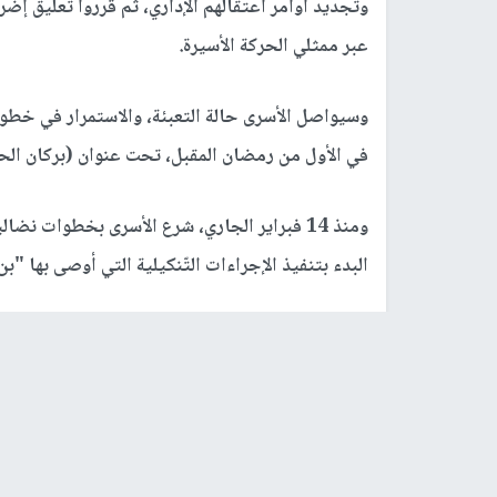
عبر ممثلي الحركة الأسيرة.
وسيواصل الأسرى حالة التعبئة، والاستمرار في خطوا
في الأول من رمضان المقبل، تحت عنوان (بركان الحرّي
ومنذ 14 فبراير الجاري، شرع الأسرى بخطوات نض
البدء بتنفيذ الإجراءات التّنكيلية التي أوصى بها "بن
رابط قصير
https://nn.najah.edu/9L0D/
الكلمات المفتاحية
سجون الاحتلال
معاناة الأسرى