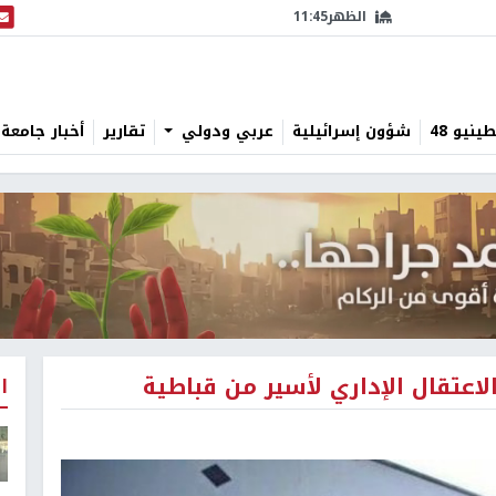
الظهر
11:45
البث
نيو 48
شؤون إسرائيلية
عربي ودولي
تقارير
أخبار جامعة 
الاعتقال الإداري لأسير من قباطية
ا